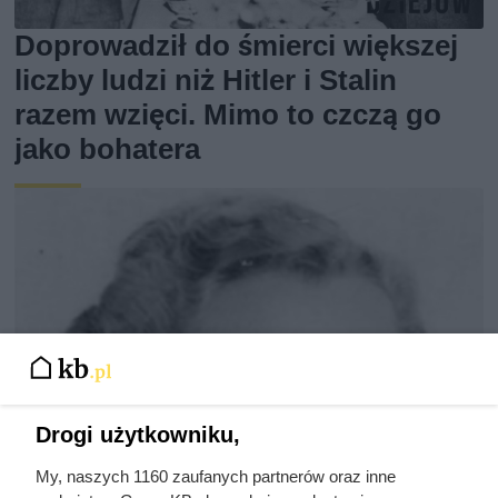
Doprowadził do śmierci większej
liczby ludzi niż Hitler i Stalin
razem wzięci. Mimo to czczą go
jako bohatera
Drogi użytkowniku,
My, naszych 1160 zaufanych partnerów oraz inne