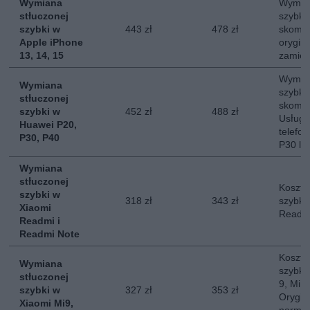
Wymiana
Wymian
stłuczonej
szybki
szybki w
443 zł
478 zł
skompl
Apple iPhone
orygina
13, 14, 15
zamie
Wymian
Wymiana
szybki
stłuczonej
skompl
szybki w
452 zł
488 zł
Usług
Huawei P20,
telefo
P30, P40
P30 lu
Wymiana
stłuczonej
Koszt 
szybki w
318 zł
343 zł
szybki
Xiaomi
Readmi
Readmi i
Readmi Note
Koszt 
Wymiana
szybki 
stłuczonej
9, Mi 1
szybki w
327 zł
353 zł
Orygin
Xiaomi Mi9,