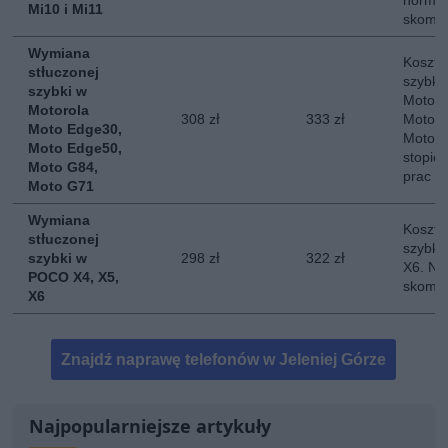
normal
Mi10 i Mi11
skompl
Wymiana
Koszt 
stłuczonej
szybki
szybki w
Motoro
Motorola
308 zł
333 zł
Moto E
Moto Edge30,
Moto G
Moto Edge50,
stopie
Moto G84,
prac
Moto G71
Wymiana
Koszt 
stłuczonej
szybki
szybki w
298 zł
322 zł
X6. No
POCO X4, X5,
skompl
X6
Znajdź naprawę telefonów w Jeleniej Górze
Najpopularniejsze artykuły