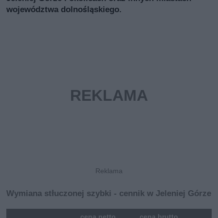
województwa dolnośląskiego.
Wymiana stłuczonej szybki - cennik w Jeleniej Górze
mna
cena netto
cena brutto