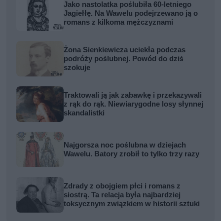
Jako nastolatka poślubiła 60-letniego
Jagiełłę. Na Wawelu podejrzewano ją o
romans z kilkoma mężczyznami
Żona Sienkiewicza uciekła podczas
podróży poślubnej. Powód do dziś
szokuje
Traktowali ją jak zabawkę i przekazywali
z rąk do rąk. Niewiarygodne losy słynnej
skandalistki
Najgorsza noc poślubna w dziejach
Wawelu. Batory zrobił to tylko trzy razy
Zdrady z obojgiem płci i romans z
siostrą. Ta relacja była najbardziej
toksycznym związkiem w historii sztuki