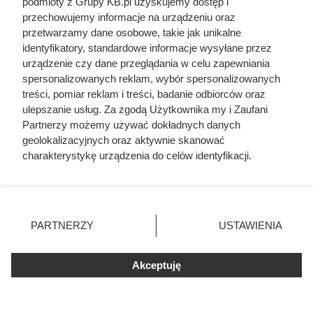
podmioty z Grupy KB.pl uzyskujemy dostęp i
przechowujemy informacje na urządzeniu oraz
przetwarzamy dane osobowe, takie jak unikalne
identyfikatory, standardowe informacje wysyłane przez
urządzenie czy dane przeglądania w celu zapewniania
spersonalizowanych reklam, wybór spersonalizowanych
treści, pomiar reklam i treści, badanie odbiorców oraz
Kat w spódnicy. Najokrutniejsza
ulepszanie usług. Za zgodą Użytkownika my i Zaufani
nadzorczyni Auschwitz przed
Partnerzy możemy używać dokładnych danych
geolokalizacyjnych oraz aktywnie skanować
egzekucją wykrzyknęła „Niech
charakterystykę urządzenia do celów identyfikacji.
żyje Polska!”
Ponieważ cenimy Twoją prywatność, prosimy o zgodę na
korzystanie z tych technologii poprzez kliknięcie
„Akceptuję”. Zgoda jest dobrowolna i zawsze możesz ją
zmienić/wycofać klikając przycisk ustawień prywatności
PARTNERZY
USTAWIENIA
znajdujący się w lewym dolnym rogu strony. Niektóre
rodzaje przetwarzania danych nie wymagają zgody
użytkownika, ale masz prawo sprzeciwić się takiemu
Akceptuję
przetwarzaniu. Preferencje będą miały zastosowania tylko
na tej witrynie.