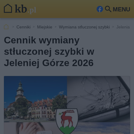
MENU
Fa
Szu
ceb
kaj
Cenniki
Miejskie
Wymiana stłuczonej szybki
Jelenia 
ook
Cennik wymiany
stłuczonej szybki w
Jeleniej Górze 2026