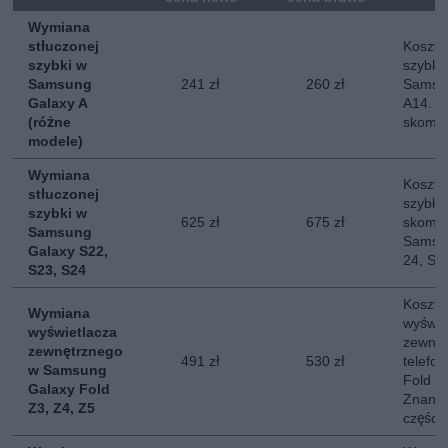
Wymiana
stłuczonej
Koszt 
szybki w
szybki
Samsung
241 zł
260 zł
Samsun
Galaxy A
A14. N
(różne
skompl
modele)
Wymiana
Koszt 
stłuczonej
szybki
szybki w
625 zł
675 zł
skompl
Samsung
Samsun
Galaxy S22,
24, S2
S23, S24
Koszt 
Wymiana
wyświe
wyświetlacza
zewnęt
zewnętrznego
491 zł
530 zł
telefo
w Samsung
Fold 3,
Galaxy Fold
Znany 
Z3, Z4, Z5
części.