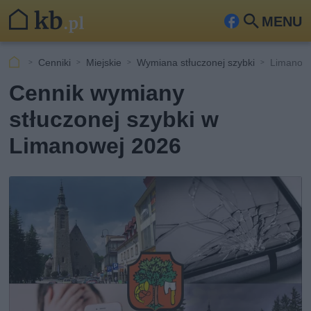
MENU
Fa
Szu
ceb
kaj
Cenniki
Miejskie
Wymiana stłuczonej szybki
Limanow
ook
Cennik wymiany
stłuczonej szybki w
Limanowej 2026