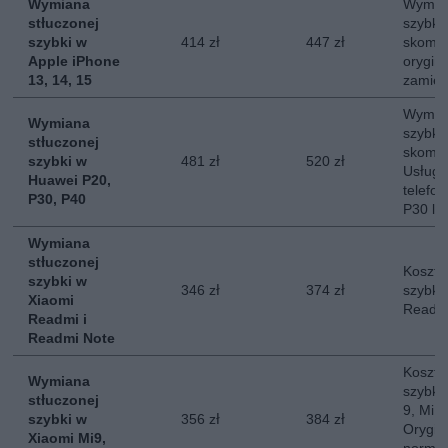
Wymiana
Wymian
stłuczonej
szybki
szybki w
414 zł
447 zł
skompl
Apple iPhone
orygina
13, 14, 15
zamie
Wymian
Wymiana
szybki
stłuczonej
skompl
szybki w
481 zł
520 zł
Usług
Huawei P20,
telefo
P30, P40
P30 lu
Wymiana
stłuczonej
Koszt 
szybki w
346 zł
374 zł
szybki
Xiaomi
Readmi
Readmi i
Readmi Note
Koszt 
Wymiana
szybki 
stłuczonej
9, Mi 1
szybki w
356 zł
384 zł
Orygin
Xiaomi Mi9,