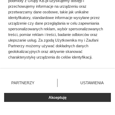
podmioty z Grupy KB.pl uzyskujemy dostęp i
przechowujemy informacje na urządzeniu oraz
przetwarzamy dane osobowe, takie jak unikalne
identyfikatory, standardowe informacje wysyłane przez
urządzenie czy dane przeglądania w celu zapewniania
spersonalizowanych reklam, wybór spersonalizowanych
treści, pomiar reklam i treści, badanie odbiorców oraz
ulepszanie usług. Za zgodą Użytkownika my i Zaufani
Partnerzy możemy używać dokładnych danych
geolokalizacyjnych oraz aktywnie skanować
charakterystykę urządzenia do celów identyfikacji.
Ponieważ cenimy Twoją prywatność, prosimy o zgodę na
korzystanie z tych technologii poprzez kliknięcie
„Akceptuję”. Zgoda jest dobrowolna i zawsze możesz ją
zmienić/wycofać klikając przycisk ustawień prywatności
PARTNERZY
USTAWIENIA
znajdujący się w lewym dolnym rogu strony. Niektóre
rodzaje przetwarzania danych nie wymagają zgody
Doprowadził do śmierci większej
użytkownika, ale masz prawo sprzeciwić się takiemu
Akceptuję
liczby ludzi niż Hitler i Stalin
przetwarzaniu. Preferencje będą miały zastosowania tylko
razem wzięci. Mimo to czczą go
na tej witrynie.