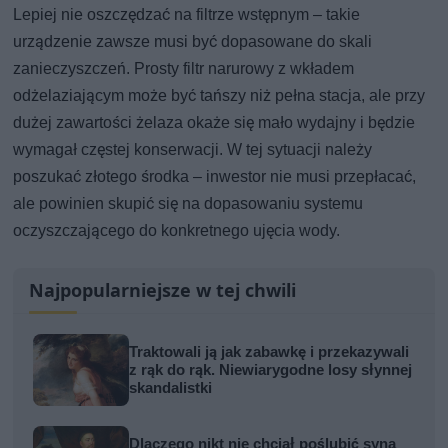
Lepiej nie oszczędzać na filtrze wstępnym – takie
urządzenie zawsze musi być dopasowane do skali
zanieczyszczeń. Prosty filtr narurowy z wkładem
odżelaziającym może być tańszy niż pełna stacja, ale przy
dużej zawartości żelaza okaże się mało wydajny i będzie
wymagał częstej konserwacji. W tej sytuacji należy
poszukać złotego środka – inwestor nie musi przepłacać,
ale powinien skupić się na dopasowaniu systemu
oczyszczającego do konkretnego ujęcia wody.
Najpopularniejsze w tej chwili
Traktowali ją jak zabawkę i przekazywali
z rąk do rąk. Niewiarygodne losy słynnej
skandalistki
Dlaczego nikt nie chciał poślubić syna