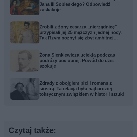
Jana III Sobieskiego? Odpowiedź
zaskakuje
Zrobili z żony cesarza „nierządnicę” i
przypisali jej 25 mężczyzn jednej nocy.
Tak Rzym pozbył się zbyt ambitnej
kobiety
Żona Sienkiewicza uciekła podczas
podróży poślubnej. Powód do dziś
szokuje
Zdrady z obojgiem płci i romans z
siostrą. Ta relacja była najbardziej
toksycznym związkiem w historii sztuki
Czytaj także: