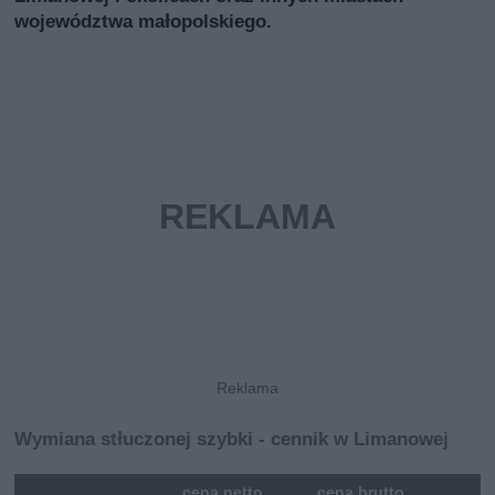
województwa małopolskiego.
Wymiana stłuczonej szybki - cennik w Limanowej
mna
cena netto
cena brutto