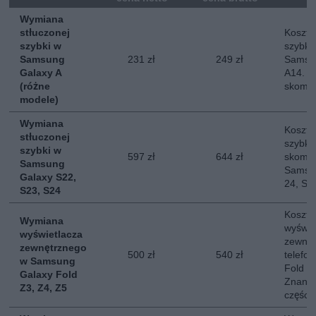
Wymiana
stłuczonej
Koszt 
szybki w
szybki
Samsung
231 zł
249 zł
Samsun
Galaxy A
A14. N
(różne
skompl
modele)
Wymiana
Koszt 
stłuczonej
szybki
szybki w
597 zł
644 zł
skompl
Samsung
Samsun
Galaxy S22,
24, S2
S23, S24
Koszt 
Wymiana
wyświe
wyświetlacza
zewnęt
zewnętrznego
500 zł
540 zł
telefo
w Samsung
Fold 3,
Galaxy Fold
Znany 
Z3, Z4, Z5
części.