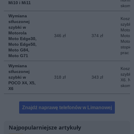
normal
Mi10 i Mi11
skompl
Wymiana
Koszt 
stłuczonej
szybki
szybki w
Motoro
Motorola
346 zł
374 zł
Moto E
Moto Edge30,
Moto G
Moto Edge50,
stopie
Moto G84,
prac
Moto G71
Wymiana
Koszt 
stłuczonej
szybki
szybki w
318 zł
343 zł
X6. No
POCO X4, X5,
skompl
X6
Znajdź naprawę telefonów w Limanowej
Najpopularniejsze artykuły