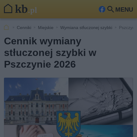
MENU
Fa
Szu
ceb
kaj
Cenniki
Miejskie
Wymiana stłuczonej szybki
Pszczyn
ook
Cennik wymiany
stłuczonej szybki w
Pszczynie 2026