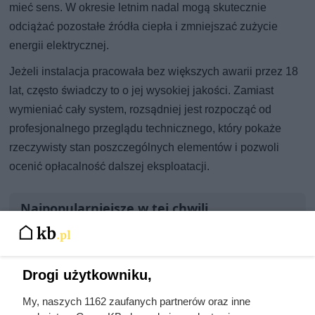
mieć sens. W okresie letnim nadal mogą skutecznie
odciążać pozostałe źródła ciepła i zmniejszać zużycie
energii elektrycznej.
Jeżeli instalacja pracowała bez większych awarii przez 18
lat, często świadczy to o jej wysokiej jakości. Zamiast
wymieniać cały system, rozsądniej jest rozpocząć od
profesjonalnego przeglądu technicznego, który pokaże
rzeczywisty stan poszczególnych elementów i pozwoli
ocenić opłacalność dalszej eksploatacji.
Najpopularniejsze w tej chwili
Sprowadzał prostytutki na Wawel, byle
uciec przed starszą o 30 lat Anną. Ten
Drogi użytkowniku,
polski król był wielką porażką
My, naszych 1162 zaufanych partnerów oraz inne