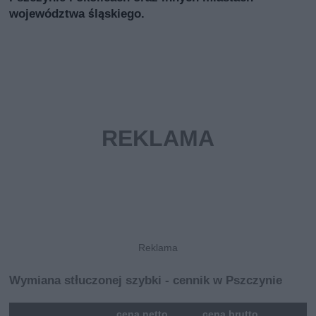
województwa śląskiego.
Wymiana stłuczonej szybki - cennik w Pszczynie
mna
cena netto
cena brutto