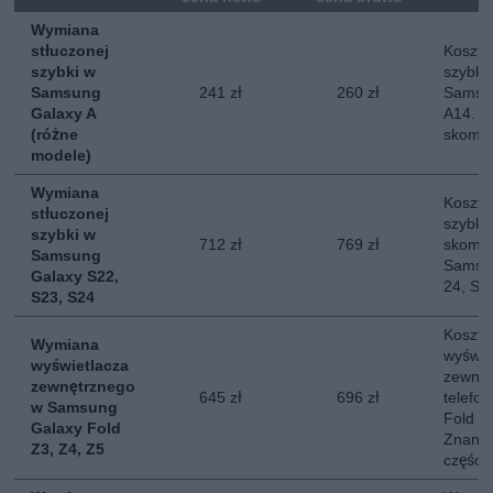
Wymiana
stłuczonej
Koszt 
szybki w
szybki
Samsung
241 zł
260 zł
Samsun
Galaxy A
A14. N
(różne
skompl
modele)
Wymiana
Koszt 
stłuczonej
szybki
szybki w
712 zł
769 zł
skompl
Samsung
Samsun
Galaxy S22,
24, S2
S23, S24
Koszt 
Wymiana
wyświe
wyświetlacza
zewnęt
zewnętrznego
645 zł
696 zł
telefo
w Samsung
Fold 3,
Galaxy Fold
Znany 
Z3, Z4, Z5
części.