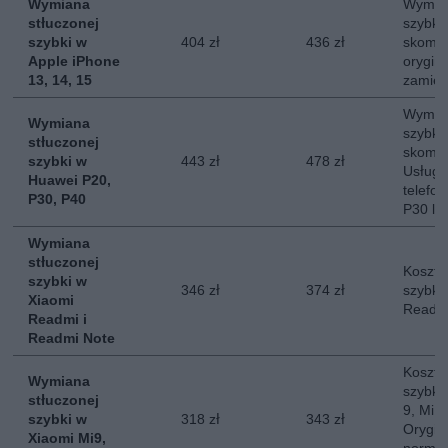
Wymiana
Wymian
stłuczonej
szybki
szybki w
404 zł
436 zł
skompl
Apple iPhone
orygina
13, 14, 15
zamie
Wymian
Wymiana
szybki
stłuczonej
skompl
szybki w
443 zł
478 zł
Usług
Huawei P20,
telefo
P30, P40
P30 lu
Wymiana
stłuczonej
Koszt 
szybki w
346 zł
374 zł
szybki
Xiaomi
Readmi
Readmi i
Readmi Note
Koszt 
Wymiana
szybki 
stłuczonej
9, Mi 1
szybki w
318 zł
343 zł
Orygin
Xiaomi Mi9,