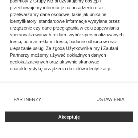
Traktowali ją jak zabawkę i przekazywali
podmioty z Grupy KB.pl uzyskujemy dostęp i
z rąk do rąk. Niewiarygodne losy słynnej
przechowujemy informacje na urządzeniu oraz
skandalistki
przetwarzamy dane osobowe, takie jak unikalne
identyfikatory, standardowe informacje wysyłane przez
urządzenie czy dane przeglądania w celu zapewniania
Żona Sienkiewicza uciekła podczas
podróży poślubnej. Powód do dziś
spersonalizowanych reklam, wybór spersonalizowanych
szokuje
treści, pomiar reklam i treści, badanie odbiorców oraz
ulepszanie usług. Za zgodą Użytkownika my i Zaufani
Partnerzy możemy używać dokładnych danych
Zdrady z obojgiem płci i romans z
geolokalizacyjnych oraz aktywnie skanować
siostrą. Ta relacja była najbardziej
toksycznym związkiem w historii sztuki
charakterystykę urządzenia do celów identyfikacji.
Ponieważ cenimy Twoją prywatność, prosimy o zgodę na
korzystanie z tych technologii poprzez kliknięcie
Miała 17 lat i zagrała całkowicie nagą
„Akceptuję”. Zgoda jest dobrowolna i zawsze możesz ją
rolę. Dziś nikt by na to nie pozwolił
zmienić/wycofać klikając przycisk ustawień prywatności
PARTNERZY
USTAWIENIA
znajdujący się w lewym dolnym rogu strony. Niektóre
rodzaje przetwarzania danych nie wymagają zgody
użytkownika, ale masz prawo sprzeciwić się takiemu
Akceptuję
przetwarzaniu. Preferencje będą miały zastosowania tylko
na tej witrynie.
Czytaj także: