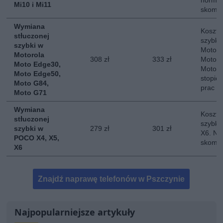
normal
Mi10 i Mi11
skompl
Wymiana
Koszt 
stłuczonej
szybki
szybki w
Motoro
Motorola
308 zł
333 zł
Moto E
Moto Edge30,
Moto G
Moto Edge50,
stopie
Moto G84,
prac
Moto G71
Wymiana
Koszt 
stłuczonej
szybki
szybki w
279 zł
301 zł
X6. No
POCO X4, X5,
skompl
X6
Znajdź naprawę telefonów w Pszczynie
Najpopularniejsze artykuły