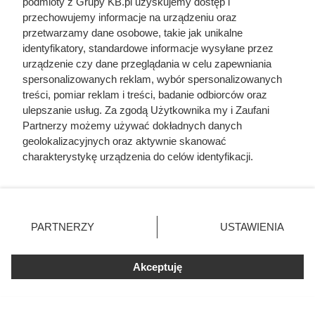
podmioty z Grupy KB.pl uzyskujemy dostęp i
razem wzięci. Mimo to czczą go
przechowujemy informacje na urządzeniu oraz
przetwarzamy dane osobowe, takie jak unikalne
jako bohatera
identyfikatory, standardowe informacje wysyłane przez
urządzenie czy dane przeglądania w celu zapewniania
spersonalizowanych reklam, wybór spersonalizowanych
treści, pomiar reklam i treści, badanie odbiorców oraz
ulepszanie usług. Za zgodą Użytkownika my i Zaufani
Partnerzy możemy używać dokładnych danych
geolokalizacyjnych oraz aktywnie skanować
charakterystykę urządzenia do celów identyfikacji.
Ponieważ cenimy Twoją prywatność, prosimy o zgodę na
korzystanie z tych technologii poprzez kliknięcie
„Akceptuję”. Zgoda jest dobrowolna i zawsze możesz ją
zmienić/wycofać klikając przycisk ustawień prywatności
PARTNERZY
USTAWIENIA
znajdujący się w lewym dolnym rogu strony. Niektóre
rodzaje przetwarzania danych nie wymagają zgody
użytkownika, ale masz prawo sprzeciwić się takiemu
Akceptuję
Dlaczego nikt nie chciał poślubić
przetwarzaniu. Preferencje będą miały zastosowania tylko
na tej witrynie.
syna Jana III Sobieskiego?