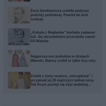
Żona Sienkiewicza uciekła podczas
podróży poślubnej. Powód do dziś
szokuje
„Kobyła z Majdanka” kochała zadawać
ból. Jej okrucieństwo przerażało nawet
SS-Manów
Najgorsza noc poślubna w dziejach
Wawelu. Batory zrobił to tylko trzy razy
Zrobili z żony cesarza „nierządnicę” i
przypisali jej 25 mężczyzn jednej nocy.
Tak Rzym pozbył się zbyt ambitnej
kobiety