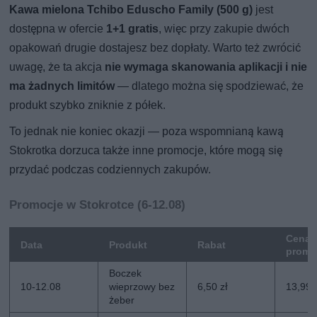
Kawa mielona Tchibo Eduscho Family (500 g)
jest
dostępna w ofercie
1+1 gratis
, więc przy zakupie dwóch
opakowań drugie dostajesz bez dopłaty. Warto też zwrócić
uwagę, że ta akcja
nie wymaga skanowania aplikacji i nie
ma żadnych limitów
— dlatego można się spodziewać, że
produkt szybko zniknie z półek.
To jednak nie koniec okazji — poza wspomnianą kawą
Stokrotka dorzuca także inne promocje, które mogą się
przydać podczas codziennych zakupów.
Promocje w Stokrotce (6-12.08)
Cena
Data
Produkt
Rabat
promo
Boczek
10-12.08
wieprzowy bez
6,50 zł
13,99 
żeber