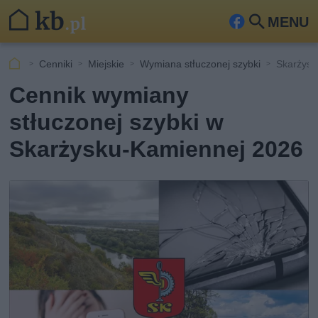
MENU
Fa
Szu
ceb
kaj
Cenniki
Miejskie
Wymiana stłuczonej szybki
Skarżys
ook
Cennik wymiany
stłuczonej szybki w
Skarżysku-Kamiennej 2026