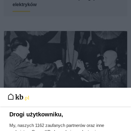
elektryków
Drogi użytkowniku,
Doprowadził do śmierci większej
My, naszych 1162 zaufanych partnerów oraz inne
liczby ludzi niż Hitler i Stalin