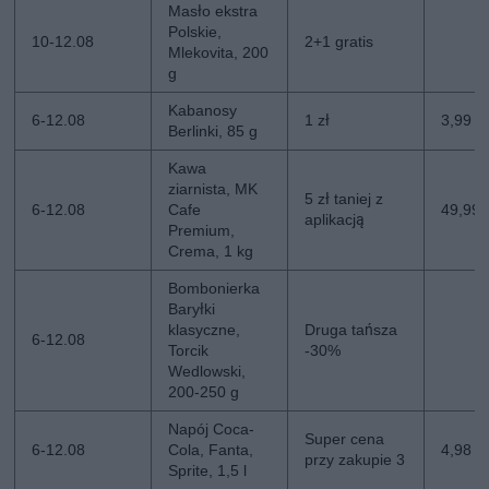
Masło ekstra
Polskie,
10-12.08
2+1 gratis
Mlekovita, 200
g
Kabanosy
6-12.08
1 zł
3,99 zł
Berlinki, 85 g
Kawa
ziarnista, MK
5 zł taniej z
6-12.08
Cafe
49,99 z
aplikacją
Premium,
Crema, 1 kg
Bombonierka
Baryłki
klasyczne,
Druga tańsza
6-12.08
Torcik
-30%
Wedlowski,
200-250 g
Napój Coca-
Super cena
6-12.08
Cola, Fanta,
4,98 zł
przy zakupie 3
Sprite, 1,5 l