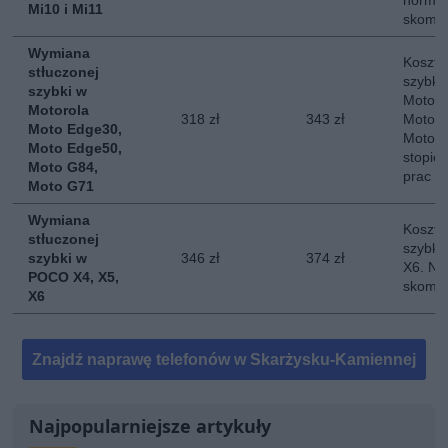
normal
Mi10 i Mi11
skompl
Wymiana
Koszt 
stłuczonej
szybki
szybki w
Motoro
Motorola
318 zł
343 zł
Moto E
Moto Edge30,
Moto G
Moto Edge50,
stopie
Moto G84,
prac
Moto G71
Wymiana
Koszt 
stłuczonej
szybki
szybki w
346 zł
374 zł
X6. No
POCO X4, X5,
skompl
X6
Znajdź naprawę telefonów w Skarżysku-Kamiennej
Najpopularniejsze artykuły