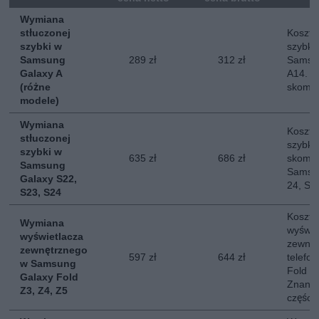
Wymiana
stłuczonej
Koszt 
szybki w
szybki
Samsung
289 zł
312 zł
Samsun
Galaxy A
A14. N
(różne
skompl
modele)
Wymiana
Koszt 
stłuczonej
szybki
szybki w
635 zł
686 zł
skompl
Samsung
Samsun
Galaxy S22,
24, S2
S23, S24
Koszt 
Wymiana
wyświe
wyświetlacza
zewnęt
zewnętrznego
597 zł
644 zł
telefo
w Samsung
Fold 3,
Galaxy Fold
Znany 
Z3, Z4, Z5
części.