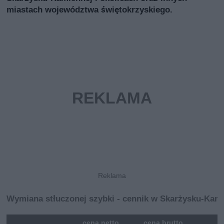
miastach województwa świętokrzyskiego.
Wymiana stłuczonej szybki - cennik w Skarżysku-Kam
mna
cena netto
cena brutto