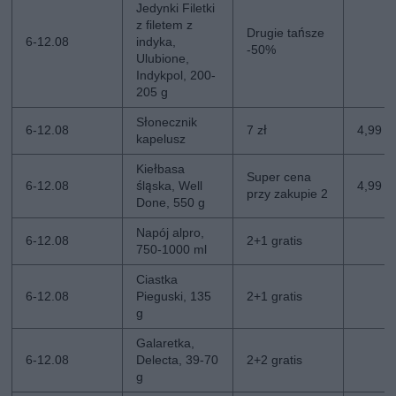
Jedynki Filetki
z filetem z
Drugie tańsze
6-12.08
indyka,
-50%
Ulubione,
Indykpol, 200-
205 g
Słonecznik
6-12.08
7 zł
4,99 zł
kapelusz
Kiełbasa
Super cena
6-12.08
śląska, Well
4,99 z
przy zakupie 2
Done, 550 g
Napój alpro,
6-12.08
2+1 gratis
750-1000 ml
Ciastka
6-12.08
Pieguski, 135
2+1 gratis
g
Galaretka,
6-12.08
Delecta, 39-70
2+2 gratis
g