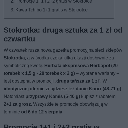
Promocje 1+1 i 2+2 gratis w Stokrotce
Kawa Tchibo 1+1 gratis w Stokrotce
Stokrotka: druga sztuka za 1 zł od
czwartku
W czwartek rusza nowa gazetka promocyjna sieci sklepów
Stokrotka,
a w środku czeka kilka okazji dosłownie za
symboliczną kwotę.
Herbata ekspresowa Herbapol (20
torebek x 1,5 g - 20 torebek x 2 g)
– wybrane warianty –
jest dostępna w promocji „
druga tańsza za 1 zł
”. W
identycznej ofercie
znajdziesz też
danie Knorr (48-71 g)
.
Natomiast
przyprawy Kamis (5-40 g)
kupisz z rabatem
2+1 za grosz
. Wszystkie te promocje obowiązują w
terminie
od 6 do 12 sierpnia
.
Promocje 1+1 i 2+2 gratis w