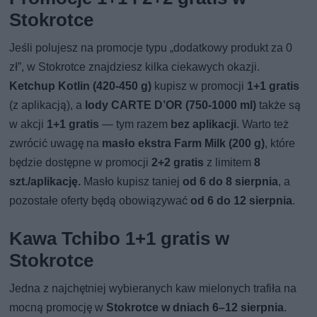
Stokrotce
Jeśli polujesz na promocje typu „dodatkowy produkt za 0
zł”, w Stokrotce znajdziesz kilka ciekawych okazji.
Ketchup Kotlin (420-450 g)
kupisz w promocji
1+1 gratis
(z aplikacją), a
lody CARTE D’OR (750-1000 ml)
także są
w akcji
1+1 gratis
— tym razem
bez aplikacji
. Warto też
zwrócić uwagę na
masło ekstra Farm Milk (200 g)
, które
będzie dostępne w promocji
2+2 gratis
z limitem
8
szt./aplikację.
Masło kupisz taniej
od 6 do 8 sierpnia
, a
pozostałe oferty będą obowiązywać
od 6 do 12 sierpnia
.
Kawa Tchibo 1+1 gratis w
Stokrotce
Jedna z najchętniej wybieranych kaw mielonych trafiła na
mocną promocję w
Stokrotce w dniach 6–12 sierpnia
.