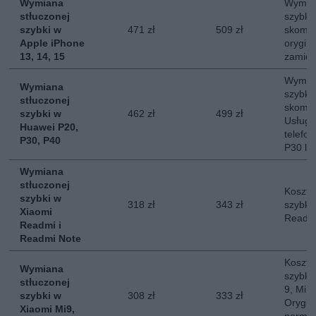
Wymiana
Wymian
stłuczonej
szybki
szybki w
471 zł
509 zł
skompl
Apple iPhone
orygina
13, 14, 15
zamie
Wymian
Wymiana
szybki
stłuczonej
skompl
szybki w
462 zł
499 zł
Usług
Huawei P20,
telefo
P30, P40
P30 lu
Wymiana
stłuczonej
Koszt 
szybki w
318 zł
343 zł
szybki
Xiaomi
Readmi
Readmi i
Readmi Note
Koszt 
Wymiana
szybki 
stłuczonej
9, Mi 1
szybki w
308 zł
333 zł
Orygin
Xiaomi Mi9,