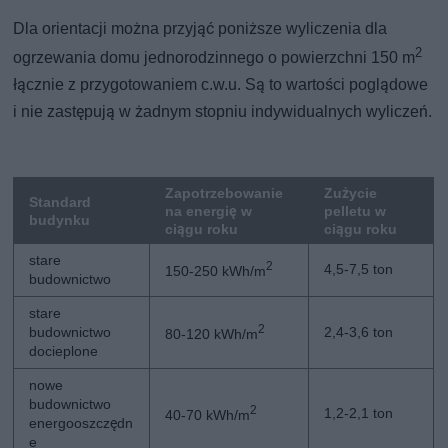
Dla orientacji można przyjąć poniższe wyliczenia dla
2
ogrzewania domu jednorodzinnego o powierzchni 150 m
łącznie z przygotowaniem c.w.u. Są to wartości poglądowe
i nie zastępują w żadnym stopniu indywidualnych wyliczeń.
Zapotrzebowanie
Zużycie
Standard
na energię w
pelletu w
budynku
ciągu roku
ciągu roku
stare
2
4,5-7,5 ton
150-250 kWh/m
budownictwo
stare
2
budownictwo
2,4-3,6 ton
80-120 kWh/m
docieplone
nowe
budownictwo
2
1,2-2,1 ton
40-70 kWh/m
energooszczędn
e