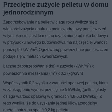
Przeciętne zużycie pelletu w domu
jednorodzinnym
Zapotrzebowanie na pellet w ciągu roku wylicza się z
wielkości zużycia opału na metr kwadratowy pomieszczeń
w tym okresie. Jest to mocno uzależnione od roku budowy i
w przypadku nowego budownictwa ma najczęściej wartość
2
poniżej 90 kWh/m
. Ogrzewaną powierzchnię pomieszczeń
podaje się w metrach kwadratowych.
2
Łączne zapotrzebowanie (kg) = zużycie (kWh/m
) x
2
powierzchnia mieszkania (m
) x 0,2 (kg/kWh)
Współczynnik 0,2 wynika z wartości opałowej pelletu, która
w zaokrągleniu wynosi przeciętnie 5 kWh/kg (pellet iglasty
osiąga wartość opałową w granicach 4,8-5,3 kWh/kg). Z
tego wynika, że do uzyskania jednej kilowatogodziny
energii potrzeba spalić 0,2 kg pelletu.