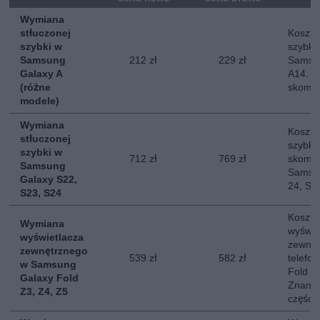
Wymiana
stłuczonej
Koszt 
szybki w
szybki
Samsung
212 zł
229 zł
Samsun
Galaxy A
A14. N
(różne
skompl
modele)
Wymiana
Koszt 
stłuczonej
szybki
szybki w
712 zł
769 zł
skompl
Samsung
Samsun
Galaxy S22,
24, S2
S23, S24
Koszt 
Wymiana
wyświe
wyświetlacza
zewnęt
zewnętrznego
539 zł
582 zł
telefo
w Samsung
Fold 3,
Galaxy Fold
Znany 
Z3, Z4, Z5
części.