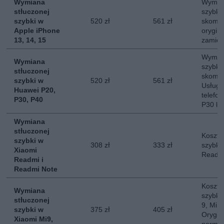
Wymiana
Wymian
stłuczonej
szybki
szybki w
520 zł
561 zł
skompl
Apple iPhone
orygina
13, 14, 15
zamie
Wymian
Wymiana
szybki
stłuczonej
skompl
szybki w
520 zł
561 zł
Usług
Huawei P20,
telefo
P30, P40
P30 lu
Wymiana
stłuczonej
Koszt 
szybki w
308 zł
333 zł
szybki
Xiaomi
Readmi
Readmi i
Readmi Note
Koszt 
Wymiana
szybki 
stłuczonej
9, Mi 1
szybki w
375 zł
405 zł
Orygin
Xiaomi Mi9,