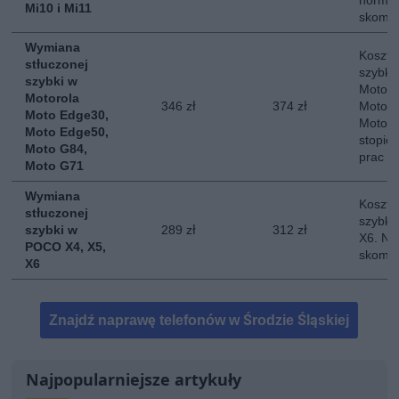
normal
Mi10 i Mi11
skompl
Wymiana
Koszt 
stłuczonej
szybki
szybki w
Motoro
Motorola
346 zł
374 zł
Moto E
Moto Edge30,
Moto G
Moto Edge50,
stopie
Moto G84,
prac
Moto G71
Wymiana
Koszt 
stłuczonej
szybki
szybki w
289 zł
312 zł
X6. No
POCO X4, X5,
skompl
X6
Znajdź naprawę telefonów w Środzie Śląskiej
Najpopularniejsze artykuły