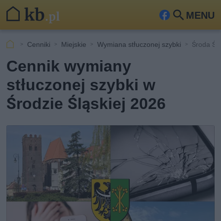
MENU
Fa
Szu
ceb
kaj
Cenniki
Miejskie
Wymiana stłuczonej szybki
Środa Śl
ook
Cennik wymiany
stłuczonej szybki w
Środzie Śląskiej 2026