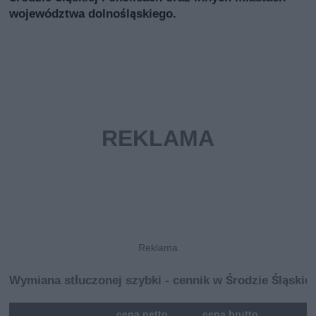
województwa dolnośląskiego.
Wymiana stłuczonej szybki - cennik w Środzie Śląskiej
mna
cena netto
cena brutto