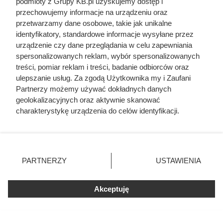
podmioty z Grupy KB.pl uzyskujemy dostęp i
przechowujemy informacje na urządzeniu oraz
przetwarzamy dane osobowe, takie jak unikalne
identyfikatory, standardowe informacje wysyłane przez
urządzenie czy dane przeglądania w celu zapewniania
spersonalizowanych reklam, wybór spersonalizowanych
treści, pomiar reklam i treści, badanie odbiorców oraz
Najpopularniejsze w tej chwili
ulepszanie usług. Za zgodą Użytkownika my i Zaufani
Partnerzy możemy używać dokładnych danych
geolokalizacyjnych oraz aktywnie skanować
Kazali jej rozbierać się w niemal każdym
filmie. Przekleństwo polskiej seksbomby
charakterystykę urządzenia do celów identyfikacji.
lat 80.
Ponieważ cenimy Twoją prywatność, prosimy o zgodę na
korzystanie z tych technologii poprzez kliknięcie
„Akceptuję”. Zgoda jest dobrowolna i zawsze możesz ją
Żona Sienkiewicza uciekła podczas
zmienić/wycofać klikając przycisk ustawień prywatności
podróży poślubnej. Powód do dziś
PARTNERZY
USTAWIENIA
szokuje
znajdujący się w lewym dolnym rogu strony. Niektóre
rodzaje przetwarzania danych nie wymagają zgody
użytkownika, ale masz prawo sprzeciwić się takiemu
Akceptuję
Miała 17 lat i zagrała całkowicie nagą
przetwarzaniu. Preferencje będą miały zastosowania tylko
rolę. Dziś nikt by na to nie pozwolił
na tej witrynie.