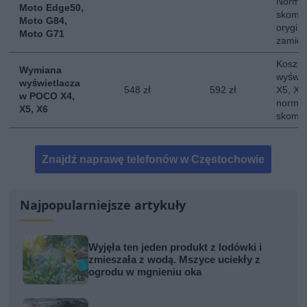
Normal
Moto Edge50,
skompl
Moto G84,
orygina
Moto G71
zamie
Koszt 
Wymiana
wyświe
wyświetlacza
548 zł
592 zł
X5, X6.
w POCO X4,
normal
X5, X6
skompl
Znajdź naprawę telefonów w Częstochowie
Najpopularniejsze artykuły
Wyjęła ten jeden produkt z lodówki i
zmieszała z wodą. Mszyce uciekły z
ogrodu w mgnieniu oka