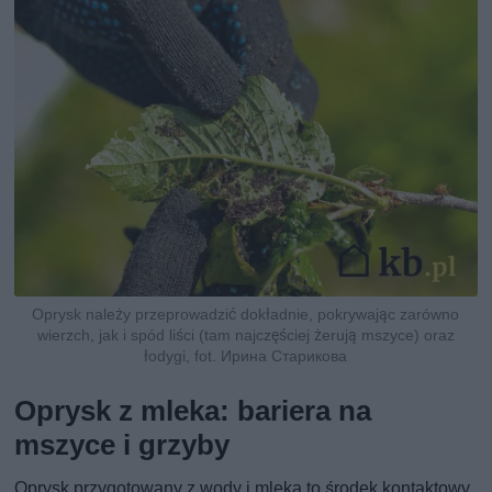
Oprysk należy przeprowadzić dokładnie, pokrywając zarówno
wierzch, jak i spód liści (tam najczęściej żerują mszyce) oraz
łodygi, fot. Ирина Старикова
Oprysk z mleka: bariera na
mszyce i grzyby
Oprysk przygotowany z wody i mleka to środek kontaktowy,