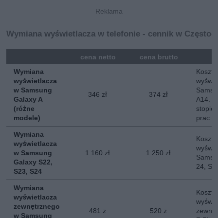
Wymiana wyświetlacza w telefonie - cennik w Częstoc
mna
cena netto
cena brutto
Wymiana
Koszt 
wyświetlacza
wyświe
w Samsung
Samsun
346 zł
374 zł
Galaxy A
A14. O
(różne
stopie
modele)
prac
Wymiana
Koszt 
wyświetlacza
wyświe
w Samsung
1 160 zł
1 250 zł
Samsun
Galaxy S22,
24, S2
S23, S24
Wymiana
Koszt 
wyświetlacza
wyświe
zewnętrznego
481 z
520 z
zewnę
w Samsung