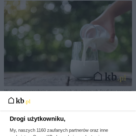
W dobie powszechnie stosowanych chemicznych środków czasem
trudno uwierzyć, że naturalne i domowe sposoby mogą być aż tak
skuteczne, fot. Thitiwut
Drogi użytkowniku,
My, naszych 1160 zaufanych partnerów oraz inne