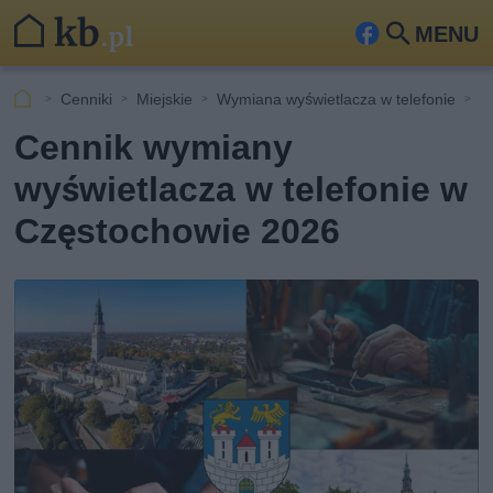
MENU
Fa
Szu
ceb
kaj
Cenniki
Miejskie
Wymiana wyświetlacza w telefonie
C
ook
Cennik wymiany
wyświetlacza w telefonie w
Częstochowie 2026