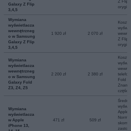
Z Flip
Galaxy Z Flip
orygin
3,4,5
Wymiana
Koszt 
wyświetlacza
wyświe
wewnętrzneg
1 920 zł
2 070 zł
wewnę
o w Samsung
Z Flip
Galaxy Z Flip
orygin
3,4,5
Koszt 
Wymiana
wyświe
wyświetlacza
wewnę
wewnętrzneg
2 200 zł
2 380 zł
telefo
o w Samsung
Fold 3,
Galaxy Fold
Znany 
Z3, Z4, Z5
części.
Średni
wyświe
Wymiana
Apple 
wyświetlacza
Normal
w Apple
471 zł
509 zł
skompl
iPhone 13,
zastos