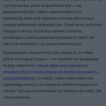
czyli działa tam, gdzie bezpośrednio trafi — na
powierzchnię roślin. Mleko zawiera białka (m.in.
laktoferynę), które pod wpływem promieni słonecznych
zyskują właściwości antyseptyczne. Dzięki temu na liściach
i łodygach tworzy się cienka warstwa ochronna,
utrudniająca rozwój patogenów grzybowych, takich jak
mączniak prawdziwy czy zaraza ziemniaczana.
Najważniejsze dla pani Anny było jednak to, że mleko
potrafi zniechęcać mszyce — te szkodniki nie przepadają
za jego zapachem.
Cebula także jest naturalnym
wrogiem mszyc i może okazać się pomocna w walce z
tymi szkodnikami
. Co więcej, mleko może pełnić rolę
naturalnego nawozu, bo dostarcza roślinom wapnia oraz
cukrów. Taki oprysk jest bezpieczny zarówno dla roślin, jak
i dla środowiska.