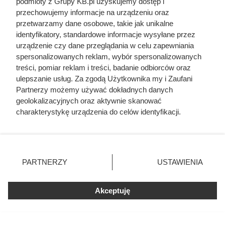
podmioty z Grupy KB.pl uzyskujemy dostęp i
przechowujemy informacje na urządzeniu oraz
przetwarzamy dane osobowe, takie jak unikalne
identyfikatory, standardowe informacje wysyłane przez
urządzenie czy dane przeglądania w celu zapewniania
spersonalizowanych reklam, wybór spersonalizowanych
treści, pomiar reklam i treści, badanie odbiorców oraz
ulepszanie usług. Za zgodą Użytkownika my i Zaufani
Partnerzy możemy używać dokładnych danych
geolokalizacyjnych oraz aktywnie skanować
charakterystykę urządzenia do celów identyfikacji.
Ponieważ cenimy Twoją prywatność, prosimy o zgodę na
korzystanie z tych technologii poprzez kliknięcie
„Akceptuję”. Zgoda jest dobrowolna i zawsze możesz ją
zmienić/wycofać klikając przycisk ustawień prywatności
PARTNERZY
USTAWIENIA
znajdujący się w lewym dolnym rogu strony. Niektóre
rodzaje przetwarzania danych nie wymagają zgody
użytkownika, ale masz prawo sprzeciwić się takiemu
Akceptuję
przetwarzaniu. Preferencje będą miały zastosowania tylko
na tej witrynie.