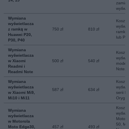
14, 15
zamias
wyświe
Wymiana
Koszt 
wyświetlacza
wyświe
z ramką w
750 zł
810 zł
ramką 
Huawei P20,
lub P4
P30, P40
Wymiana
Koszt 
wyświetlacza
wyświe
w Xiaomi
500 zł
540 zł
modeli
Readmi i
Note. 
Readmi Note
Wymiana
Koszt 
wyświetlacza
wyświe
587 zł
634 zł
w Xiaomi Mi9,
serii M
Mi10 i Mi11
Orygin
Koszt 
Wymiana
wyświe
wyświetlacza
Moto E
w Motorola
50, Mo
Moto Edge30,
457 zł
493 zł