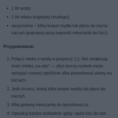
1 litr wody;
1 litr mleka (najlepiej chudego);
opcjonalnie – kilka kropel mydła lub płynu do mycia
naczyń (poprawia przyczepność mieszanki do liści).
Przygotowanie:
Połącz mleko z wodą w proporcji 1:1. Nie zwiększaj
ilości mleka „na oko” — zbyt mocny roztwór może
sprzyjać czarnej zgniliźnie albo powodować plamy na
liściach.
Jeśli chcesz, dodaj kilka kropel mydła lub płynu do
naczyń.
Wlej gotową mieszankę do opryskiwacza.
Opryskuj bardzo dokładnie: górę i spód liści (to tam