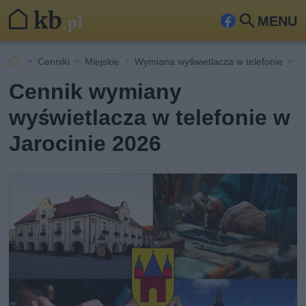
MENU
Fa
Szu
ceb
kaj
Cenniki
Miejskie
Wymiana wyświetlacza w telefonie
J
ook
Cennik wymiany
wyświetlacza w telefonie w
Jarocinie 2026