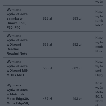
wyświe
Wymiana
Koszt 
wyświetlacza
wyświe
z ramką w
818 zł
883 zł
ramką 
Huawei P20,
lub P4
P30, P40
Wymiana
Koszt 
wyświetlacza
wyświe
w Xiaomi
539 zł
582 zł
modeli
Readmi i
Note. 
Readmi Note
Wymiana
Koszt 
wyświetlacza
wyświe
558 zł
603 zł
w Xiaomi Mi9,
serii M
Mi10 i Mi11
Orygin
Koszt 
Wymiana
wyświe
wyświetlacza
Moto E
w Motorola
50, Mo
Moto Edge30,
457 zł
493 zł
Normal
Moto Edge50,
skompl