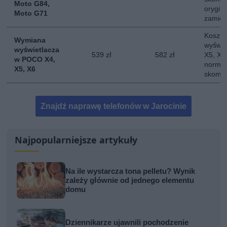
Moto G84,
orygina
Moto G71
zamie
Koszt 
Wymiana
wyświe
wyświetlacza
539 zł
582 zł
X5, X6.
w POCO X4,
normal
X5, X6
skompl
Znajdź naprawę telefonów w Jarocinie
Najpopularniejsze artykuły
Na ile wystarcza tona pelletu? Wynik
zależy głównie od jednego elementu
domu
Dziennikarze ujawnili pochodzenie