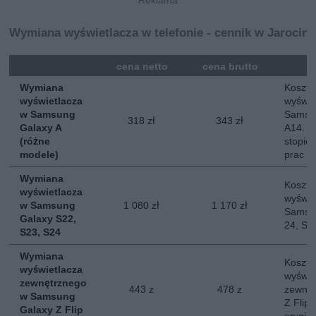
Wymiana wyświetlacza w telefonie - cennik w Jarocini
mna
cena netto
cena brutto
Wymiana
Koszt 
wyświetlacza
wyświe
w Samsung
Samsun
318 zł
343 zł
Galaxy A
A14. O
(różne
stopie
modele)
prac
Wymiana
Koszt 
wyświetlacza
wyświe
w Samsung
1 080 zł
1 170 zł
Samsun
Galaxy S22,
24, S2
S23, S24
Wymiana
Koszt 
wyświetlacza
wyświe
zewnętrznego
443 z
478 z
zewnę
w Samsung
Z Flip
Galaxy Z Flip