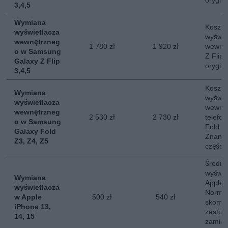
orygin
3,4,5
Wymiana
Koszt 
wyświetlacza
wyświe
wewnętrzneg
1 780 zł
1 920 zł
wewnę
o w Samsung
Z Flip
Galaxy Z Flip
orygin
3,4,5
Koszt 
Wymiana
wyświe
wyświetlacza
wewnę
wewnętrzneg
2 530 zł
2 730 zł
telefo
o w Samsung
Fold 3,
Galaxy Fold
Znany 
Z3, Z4, Z5
części.
Średni
wyświe
Wymiana
Apple 
wyświetlacza
Normal
w Apple
500 zł
540 zł
skompl
iPhone 13,
zastos
14, 15
zamias