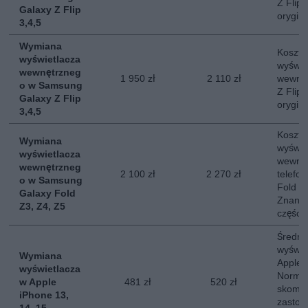
Z Flip
Galaxy Z Flip
orygin
3,4,5
Wymiana
Koszt 
wyświetlacza
wyświe
wewnętrzneg
1 950 zł
2 110 zł
wewnę
o w Samsung
Z Flip
Galaxy Z Flip
orygin
3,4,5
Koszt 
Wymiana
wyświe
wyświetlacza
wewnę
wewnętrzneg
2 100 zł
2 270 zł
telefo
o w Samsung
Fold 3,
Galaxy Fold
Znany 
Z3, Z4, Z5
części.
Średni
wyświe
Wymiana
Apple 
wyświetlacza
Normal
w Apple
481 zł
520 zł
skompl
iPhone 13,
zastos