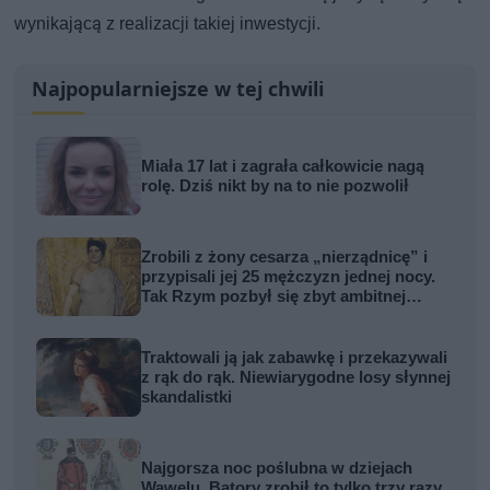
wynikającą z realizacji takiej inwestycji.
Najpopularniejsze w tej chwili
Miała 17 lat i zagrała całkowicie nagą
rolę. Dziś nikt by na to nie pozwolił
Zrobili z żony cesarza „nierządnicę” i
przypisali jej 25 mężczyzn jednej nocy.
Tak Rzym pozbył się zbyt ambitnej
kobiety
Traktowali ją jak zabawkę i przekazywali
z rąk do rąk. Niewiarygodne losy słynnej
skandalistki
Najgorsza noc poślubna w dziejach
Wawelu. Batory zrobił to tylko trzy razy