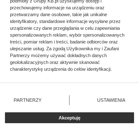
podmioty z Grupy KB.pl uzyskujemy dostęp i
przechowujemy informacje na urządzeniu oraz
Cennik układania paneli podłogowych w całej
przetwarzamy dane osobowe, takie jak unikalne
Polsce
identyfikatory, standardowe informacje wysyłane przez
urządzenie czy dane przeglądania w celu zapewniania
Cennik układania kostki brukowej - robocizna i
spersonalizowanych reklam, wybór spersonalizowanych
materiał
treści, pomiar reklam i treści, badanie odbiorców oraz
ulepszanie usług. Za zgodą Użytkownika my i Zaufani
Partnerzy możemy używać dokładnych danych
Cennik usług glazurniczych 2026 w całej Polsce
geolokalizacyjnych oraz aktywnie skanować
charakterystykę urządzenia do celów identyfikacji.
Ponieważ cenimy Twoją prywatność, prosimy o zgodę na
korzystanie z tych technologii poprzez kliknięcie
„Akceptuję”. Zgoda jest dobrowolna i zawsze możesz ją
zmienić/wycofać klikając przycisk ustawień prywatności
PARTNERZY
USTAWIENIA
znajdujący się w lewym dolnym rogu strony. Niektóre
rodzaje przetwarzania danych nie wymagają zgody
użytkownika, ale masz prawo sprzeciwić się takiemu
Akceptuję
przetwarzaniu. Preferencje będą miały zastosowania tylko
na tej witrynie.