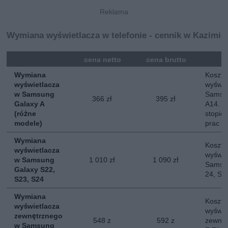
Wymiana wyświetlacza w telefonie - cennik w Kazimier
mna
cena netto
cena brutto
Wymiana
Koszt 
wyświetlacza
wyświe
w Samsung
Samsun
366 zł
395 zł
Galaxy A
A14. O
(różne
stopie
modele)
prac
Wymiana
Koszt 
wyświetlacza
wyświe
w Samsung
1 010 zł
1 090 zł
Samsun
Galaxy S22,
24, S2
S23, S24
Wymiana
Koszt 
wyświetlacza
wyświe
zewnętrznego
548 z
592 z
zewnę
w Samsung