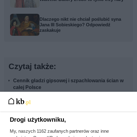
Dlaczego nikt nie chciał poślubić syna
Jana III Sobieskiego? Odpowiedź
zaskakuje
Czytaj także:
Cennik gładzi gipsowej i szpachlowania ścian w
całej Polsce
Cennik malowania elewacji - materiał i robocizna
Drogi użytkowniku,
Cennik ścianek działowych z płyt g-k i suchej
zabudowy
My, naszych 1162 zaufanych partnerów oraz inne