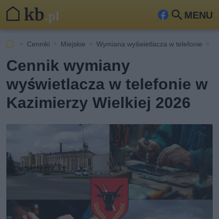
MENU
Fa
Szu
ceb
kaj
Cenniki
Miejskie
Wymiana wyświetlacza w telefonie
K
ook
Cennik wymiany
wyświetlacza w telefonie w
Kazimierzy Wielkiej 2026