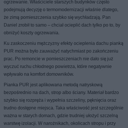
ogrzewanie. Właściciele starszych budynków często
podejmują decyzję o termomodernizacji właśnie dlatego,
że zimą pomieszczenia szybko się wychładzają. Pan
Daniel zrobił to samo – chciał ocieplić dach tylko po to, by
obniżyć koszty ogrzewania.
Ku zaskoczeniu mężczyzny efekty ocieplenia dachu pianką
PUR można było zauważyć natychmiast po zakończeniu
prac. Po remoncie w pomieszczeniach nie dało się już
wyczuć ruchu chłodnego powietrza, które negatywnie
wpływało na komfort domowników.
Pianka PUR jest aplikowana metodą natryskową
bezpośrednio na dach, strop albo ściany. Materiał bardzo
szybko się rozpręża i wypełnia szczeliny, pęknięcia oraz
trudno dostępne miejsca. Taka właściwość jest szczególnie
ważna w starych domach, gdzie trudniej ułożyć szczelną
warstwę izolacji. W narożnikach, okolicach stropu i przy