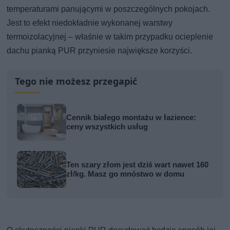
temperaturami panującymi w poszczególnych pokojach.
Jest to efekt niedokładnie wykonanej warstwy
termoizolacyjnej – właśnie w takim przypadku ocieplenie
dachu pianką PUR przyniesie największe korzyści.
Tego nie możesz przegapić
Cennik białego montażu w łazience:
ceny wszystkich usług
Ten szary złom jest dziś wart nawet 160
zł/kg. Masz go mnóstwo w domu