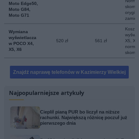
Normal
Moto Edge50,
skompl
Moto G84,
orygina
Moto G71
zamie
Koszt 
Wymiana
wyświe
wyświetlacza
520 zł
561 zł
X5, X6.
w POCO X4,
normal
X5, X6
skompl
Znajdź naprawę telefonów w Kazimierzy Wielkiej
Najpopularniejsze artykuły
Cieplił pianą PUR bo liczył na niższe
rachunki. Największą różnicę poczuł już
pierwszego dnia