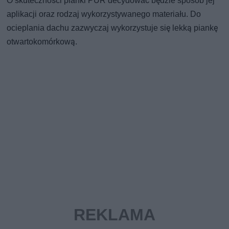
O skuteczności pianki PUR decydować będzie sposób jej
aplikacji oraz rodzaj wykorzystywanego materiału. Do
ocieplania dachu zazwyczaj wykorzystuje się lekką piankę
otwartokomórkową.