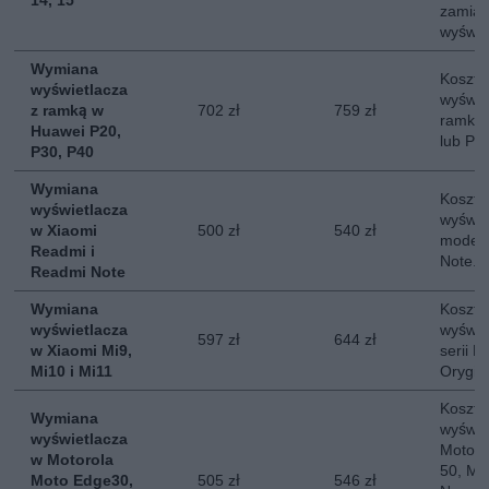
14, 15
zamias
wyświe
Wymiana
Koszt 
wyświetlacza
wyświe
z ramką w
702 zł
759 zł
ramką 
Huawei P20,
lub P4
P30, P40
Wymiana
Koszt 
wyświetlacza
wyświe
w Xiaomi
500 zł
540 zł
modeli
Readmi i
Note. 
Readmi Note
Wymiana
Koszt 
wyświetlacza
wyświe
597 zł
644 zł
w Xiaomi Mi9,
serii M
Mi10 i Mi11
Orygin
Koszt 
Wymiana
wyświe
wyświetlacza
Moto E
w Motorola
50, Mo
Moto Edge30,
505 zł
546 zł