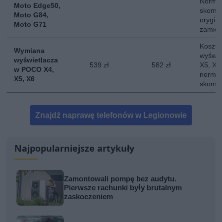
Normal
Moto Edge50,
skompl
Moto G84,
orygina
Moto G71
zamie
Koszt 
Wymiana
wyświe
wyświetlacza
539 zł
582 zł
X5, X6.
w POCO X4,
normal
X5, X6
skompl
Znajdź naprawę telefonów w Legionowie
Najpopularniejsze artykuły
Zamontowali pompę bez audytu.
Pierwsze rachunki były brutalnym
zaskoczeniem