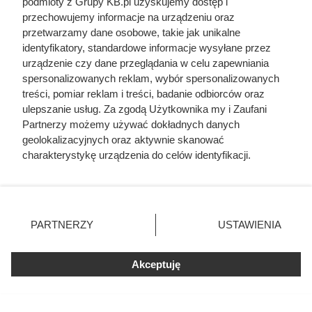
podmioty z Grupy KB.pl uzyskujemy dostęp i
wychwytywać odchylenia od normy i reagować od razu,
przechowujemy informacje na urządzeniu oraz
gdy coś zaczyna działać gorzej.
przetwarzamy dane osobowe, takie jak unikalne
identyfikatory, standardowe informacje wysyłane przez
Najpopularniejsze w tej chwili
urządzenie czy dane przeglądania w celu zapewniania
spersonalizowanych reklam, wybór spersonalizowanych
treści, pomiar reklam i treści, badanie odbiorców oraz
Kazali jej rozbierać się w niemal każdym
ulepszanie usług. Za zgodą Użytkownika my i Zaufani
filmie. Przekleństwo polskiej seksbomby
Partnerzy możemy używać dokładnych danych
lat 80.
geolokalizacyjnych oraz aktywnie skanować
charakterystykę urządzenia do celów identyfikacji.
Ponieważ cenimy Twoją prywatność, prosimy o zgodę na
Miała 17 lat i zagrała całkowicie nagą
korzystanie z tych technologii poprzez kliknięcie
rolę. Dziś nikt by na to nie pozwolił
„Akceptuję”. Zgoda jest dobrowolna i zawsze możesz ją
zmienić/wycofać klikając przycisk ustawień prywatności
PARTNERZY
USTAWIENIA
znajdujący się w lewym dolnym rogu strony. Niektóre
Żona Sienkiewicza uciekła podczas
podróży poślubnej. Powód do dziś
rodzaje przetwarzania danych nie wymagają zgody
szokuje
użytkownika, ale masz prawo sprzeciwić się takiemu
Akceptuję
przetwarzaniu. Preferencje będą miały zastosowania tylko
na tej witrynie.
Zdrady z obojgiem płci i romans z
siostrą. Ta relacja była najbardziej