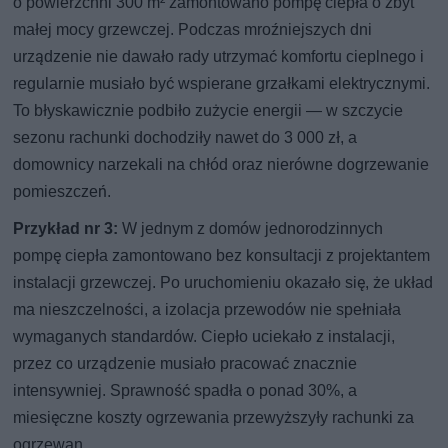
o powierzchni 300 m² zamontowano pompę ciepła o zbyt
małej mocy grzewczej. Podczas mroźniejszych dni
urządzenie nie dawało rady utrzymać komfortu cieplnego i
regularnie musiało być wspierane grzałkami elektrycznymi.
To błyskawicznie podbiło zużycie energii — w szczycie
sezonu rachunki dochodziły nawet do 3 000 zł, a
domownicy narzekali na chłód oraz nierówne dogrzewanie
pomieszczeń.
Przykład nr 3:
W jednym z domów jednorodzinnych
pompę ciepła zamontowano bez konsultacji z projektantem
instalacji grzewczej. Po uruchomieniu okazało się, że układ
ma nieszczelności, a izolacja przewodów nie spełniała
wymaganych standardów. Ciepło uciekało z instalacji,
przez co urządzenie musiało pracować znacznie
intensywniej. Sprawność spadła o ponad 30%, a
miesięczne koszty ogrzewania przewyższyły rachunki za
ogrzewan