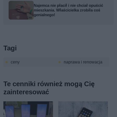
Najemca nie płacił i nie chciał opuścić
mieszkania. Właścicielka zrobiła coś
genialnego!
Tagi
ceny
naprawa i renowacja
Te cenniki również mogą Cię
zainteresować