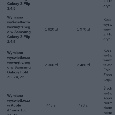
Z Flip
Galaxy Z Flip
orygin
3,4,5
Wymiana
Koszt 
wyświetlacza
wyświe
wewnętrzneg
1 820 zł
1 970 zł
wewnę
o w Samsung
Z Flip
Galaxy Z Flip
orygin
3,4,5
Koszt 
Wymiana
wyświe
wyświetlacza
wewnę
wewnętrzneg
2 300 zł
2 480 zł
telefo
o w Samsung
Fold 3,
Galaxy Fold
Znany 
Z3, Z4, Z5
części.
Średni
wyświe
Wymiana
Apple 
wyświetlacza
Normal
w Apple
443 zł
478 zł
skompl
iPhone 13,
zastos