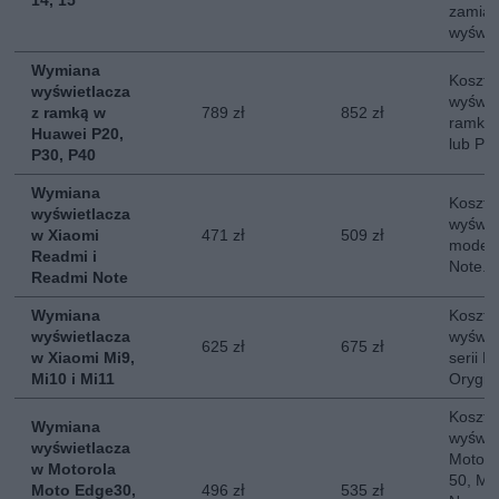
14, 15
zamias
wyświe
Wymiana
Koszt 
wyświetlacza
wyświe
z ramką w
789 zł
852 zł
ramką 
Huawei P20,
lub P4
P30, P40
Wymiana
Koszt 
wyświetlacza
wyświe
w Xiaomi
471 zł
509 zł
modeli
Readmi i
Note. 
Readmi Note
Wymiana
Koszt 
wyświetlacza
wyświe
625 zł
675 zł
w Xiaomi Mi9,
serii M
Mi10 i Mi11
Orygin
Koszt 
Wymiana
wyświe
wyświetlacza
Moto E
w Motorola
50, Mo
Moto Edge30,
496 zł
535 zł