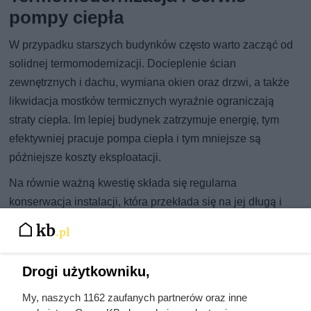
pompy ciepła
W przypadku starszych budynków często warto zacząć od
solidnej termomodernizacji. Docieplenie ścian
zewnętrznych i dachu, wymiana okien oraz drzwi, a także
likwidacja mostków termicznych wyraźnie ograniczają
straty ciepła. Im lepiej budynek zatrzymuje energię, tym
efektywniej pracuje pompa ciepła i tym mniejsze są
późniejsze koszty eksploatacji.
Na równie ważną kwestię składa się regularna
konserwacja instalacji, która przekłada się na jej długą i
bezproblemową pracę. Cykliczne przeglądy oraz serwis
pomagają szybko zauważyć drobne nieprawidłowości,
zanim przerodzą się w drogie awarie. Dobrym
Drogi użytkowniku,
rozwiązaniem jest też montaż systemu monitoringu pracy
pompy — pozwala on na bieżąco obserwować parametry,
My, naszych 1162 zaufanych partnerów oraz inne