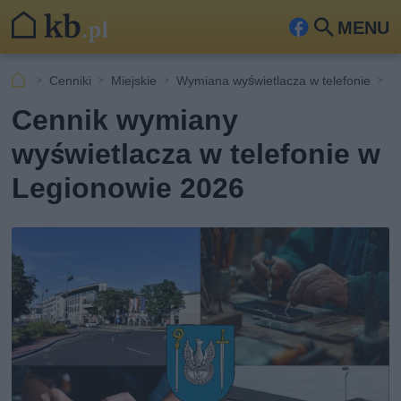
MENU
Fa
Szu
ceb
kaj
Cenniki
Miejskie
Wymiana wyświetlacza w telefonie
L
ook
Cennik wymiany
wyświetlacza w telefonie w
Legionowie 2026