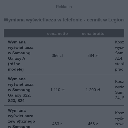
Wymiana wyświetlacza w telefonie - cennik w Legiono
mna
cena netto
cena brutto
Wymiana
Koszt 
wyświetlacza
wyświe
w Samsung
Samsun
356 zł
384 zł
Galaxy A
A14. O
(różne
stopie
modele)
prac
Wymiana
Koszt 
wyświetlacza
wyświe
w Samsung
1 110 zł
1 200 zł
Samsun
Galaxy S22,
24, S2
S23, S24
Wymiana
Koszt 
wyświetlacza
wyświe
zewnętrznego
433 z
468 z
zewnę
w Samsung