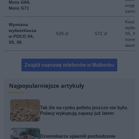
Moto G84,
orygina
Moto G71
zamie
Koszt 
Wymiana
wyświe
wyświetlacza
529 zł
572 zł
X5, X6.
w POCO X4,
normal
X5, X6
skompl
Znajdź naprawę telefonów w Malborku
Najpopularniejsze artykuły
Tak źle na rynku pelletu jeszcze nie było.
Polacy wykupują zapasy już latem
Dziennikarze ujawnili pochodzenie