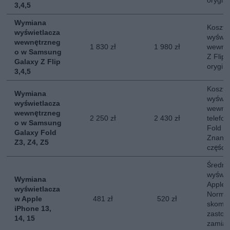
orygin
3,4,5
Wymiana
Koszt 
wyświetlacza
wyświe
wewnętrzneg
1 830 zł
1 980 zł
wewnę
o w Samsung
Z Flip
Galaxy Z Flip
orygin
3,4,5
Koszt 
Wymiana
wyświe
wyświetlacza
wewnę
wewnętrzneg
2 250 zł
2 430 zł
telefo
o w Samsung
Fold 3,
Galaxy Fold
Znany 
Z3, Z4, Z5
części.
Średni
wyświe
Wymiana
Apple 
wyświetlacza
Normal
w Apple
481 zł
520 zł
skompl
iPhone 13,
zastos
14, 15
zamias