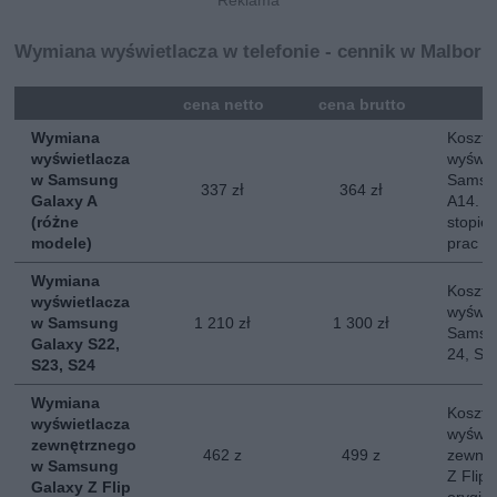
Wymiana wyświetlacza w telefonie - cennik w Malbork
mna
cena netto
cena brutto
Wymiana
Koszt 
wyświetlacza
wyświe
w Samsung
Samsun
337 zł
364 zł
Galaxy A
A14. O
(różne
stopie
modele)
prac
Wymiana
Koszt 
wyświetlacza
wyświe
w Samsung
1 210 zł
1 300 zł
Samsun
Galaxy S22,
24, S2
S23, S24
Wymiana
Koszt 
wyświetlacza
wyświe
zewnętrznego
462 z
499 z
zewnę
w Samsung
Z Flip
Galaxy Z Flip