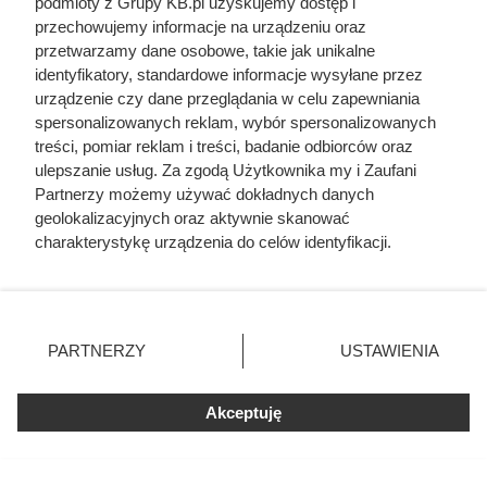
podmioty z Grupy KB.pl uzyskujemy dostęp i
Cennik gładzi gipsowej i szpachlowania ścian w
przechowujemy informacje na urządzeniu oraz
całej Polsce
przetwarzamy dane osobowe, takie jak unikalne
identyfikatory, standardowe informacje wysyłane przez
urządzenie czy dane przeglądania w celu zapewniania
Cennik usług budowlanych 2026: szczegółowe
spersonalizowanych reklam, wybór spersonalizowanych
ceny prac
treści, pomiar reklam i treści, badanie odbiorców oraz
ulepszanie usług. Za zgodą Użytkownika my i Zaufani
Cennik malowania elewacji - materiał i robocizna
Partnerzy możemy używać dokładnych danych
geolokalizacyjnych oraz aktywnie skanować
charakterystykę urządzenia do celów identyfikacji.
Córki Młynarskiego przerwały milczenie. „Żyliśmy
Ponieważ cenimy Twoją prywatność, prosimy o zgodę na
w strachu”
korzystanie z tych technologii poprzez kliknięcie
„Akceptuję”. Zgoda jest dobrowolna i zawsze możesz ją
Cennik instalacji elektrycznych - jaka cena za
zmienić/wycofać klikając przycisk ustawień prywatności
PARTNERZY
USTAWIENIA
punkt elektryczny?
znajdujący się w lewym dolnym rogu strony. Niektóre
rodzaje przetwarzania danych nie wymagają zgody
użytkownika, ale masz prawo sprzeciwić się takiemu
Akceptuję
przetwarzaniu. Preferencje będą miały zastosowania tylko
na tej witrynie.