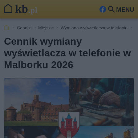
MENU
Fa
Szu
ceb
kaj
Cenniki
Miejskie
Wymiana wyświetlacza w telefonie
M
ook
Cennik wymiany
wyświetlacza w telefonie w
Malborku 2026