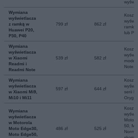
wyświe
Wymiana
Koszt 
wyświetlacza
wyświe
z ramką w
799 zł
862 zł
ramką 
Huawei P20,
lub P4
P30, P40
Wymiana
Koszt 
wyświetlacza
wyświe
w Xiaomi
539 zł
582 zł
modeli
Readmi i
Note. 
Readmi Note
Wymiana
Koszt 
wyświetlacza
wyświe
597 zł
644 zł
w Xiaomi Mi9,
serii M
Mi10 i Mi11
Orygin
Koszt 
Wymiana
wyświe
wyświetlacza
Moto E
w Motorola
50, Mo
Moto Edge30,
486 zł
525 zł
Normal
Moto Edge50,
skompl