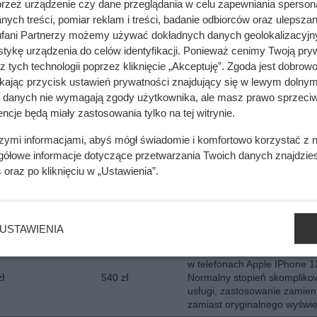
przez urządzenie czy dane przeglądania w celu zapewniania sperson
Koszt wymiany wyświetlacza
ych treści, pomiar reklam i treści, badanie odbiorców oraz ulepszan
 zł
1 230 zł
Oryginał do Samsung Galaxy
S 24, S24
fani Partnerzy możemy używać dokładnych danych geolokalizacyjn
tykę urządzenia do celów identyfikacji. Ponieważ cenimy Twoją pry
Koszt wymiany wyświetlacza
z tych technologii poprzez kliknięcie „Akceptuję”. Zgoda jest dobro
zewnętrznego w Samsung Z 
z
478 z
ikając przycisk ustawień prywatności znajdujący się w lewym dolnym
3,4,5. Zastosowanie orygina
a danych nie wymagają zgody użytkownika, ale masz prawo sprzeciw
części
ncje będą miały zastosowania tylko na tej witrynie.
Koszt wymiany wyświetlacza
wewnętrznego w Samsung Z 
szymi informacjami, abyś mógł świadomie i komfortowo korzystać z
 zł
2 150 zł
3,4,5. Zastosowanie orygina
gółowe informacje dotyczące przetwarzania Twoich danych znajdzi
części
s
oraz po kliknięciu w „Ustawienia”.
Koszt wymiany wyświetlacza
wewnętrznego w telefonach
 zł
2 600 zł
Samsung Z Fold 3, Z Fold 4 
5. Znany serwis i oryginalne 
USTAWIENIA
Średni koszt wymiany wyświe
w telefonach Apple IPhone 1
zł
540 zł
Normalny stopień skompliko
usługi, zastosowanie zamien
zamiast oryginalnego wyświe