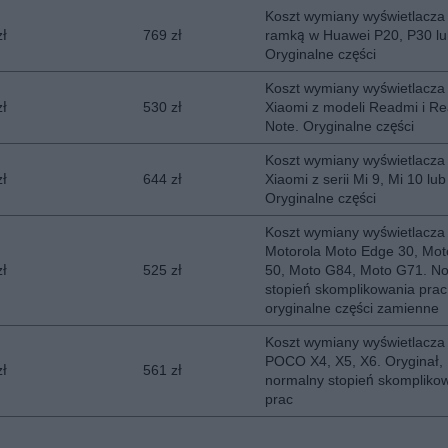
Koszt wymiany wyświetlacza
zł
769 zł
ramką w Huawei P20, P30 lu
Oryginalne części
Koszt wymiany wyświetlacza
zł
530 zł
Xiaomi z modeli Readmi i R
Note. Oryginalne części
Koszt wymiany wyświetlacza
zł
644 zł
Xiaomi z serii Mi 9, Mi 10 lub
Oryginalne części
Koszt wymiany wyświetlacza
Motorola Moto Edge 30, Mo
zł
525 zł
50, Moto G84, Moto G71. N
stopień skomplikowania prac
oryginalne części zamienne
Koszt wymiany wyświetlacza
POCO X4, X5, X6. Oryginał,
zł
561 zł
normalny stopień skompliko
prac