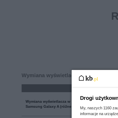
Wymiana wyświetlacza w telefonie - 
kolumna
cena n
Drogi użytkown
Wymiana wyświetlacza w
346 
Samsung Galaxy A (różne modele)
My, naszych 1160 zau
informacje na urządze