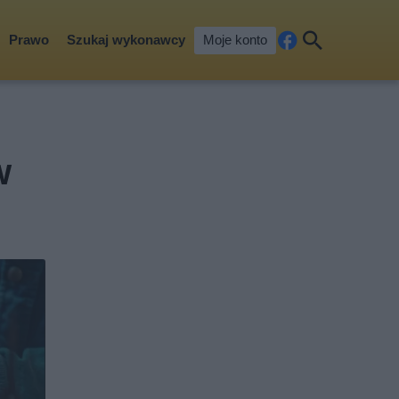
Prawo
Szukaj wykonawcy
Moje konto
Fa
Szu
ceb
kaj
ook
w