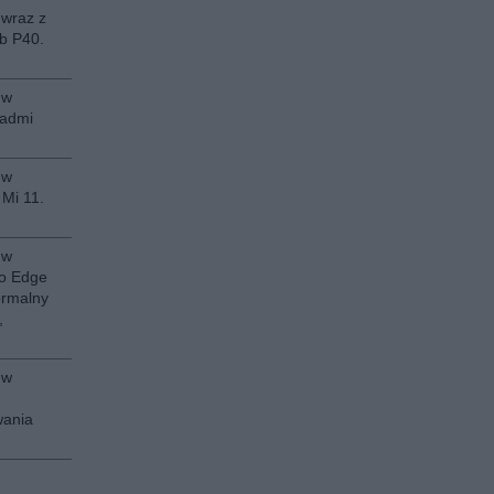
 wraz z
b P40.
 w
eadmi
 w
 Mi 11.
 w
to Edge
ormalny
,
 w
wania