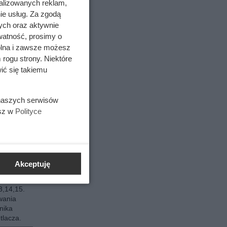
alizowanych reklam,
.
ie usług. Za zgodą
 S 22,
ych oraz aktywnie
watność, prosimy o
wolna i zawsze możesz
Flip
 rogu strony. Niektóre
lnych
ić się takiemu
Flip
 naszych serwisów
lnych
esz w
Polityce
i Z Fold
części.
Akceptuję
tlacza
3,14,15.
wania
nika
tlacza.