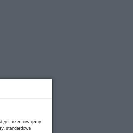
 w
2, A13,
pień
stęp i przechowujemy
ory, standardowe