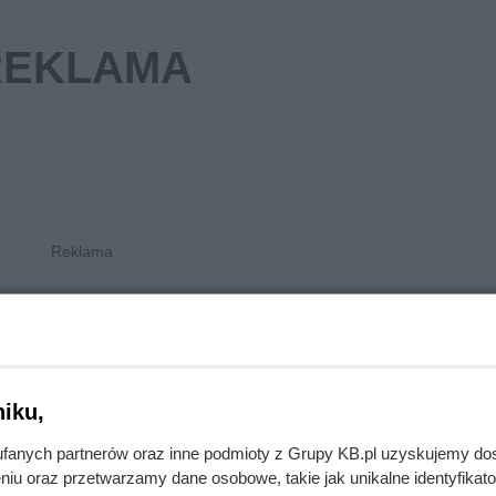
cennik w Puławach
etto
cena brutto
Koszt wymiany wyświetlacza
iku,
telefonach Samsung A10, A1
zł
374 zł
A14. Oryginał, normalny sto
fanych partnerów oraz inne podmioty z Grupy KB.pl uzyskujemy do
skomplikowania prac
niu oraz przetwarzamy dane osobowe, takie jak unikalne identyfikat