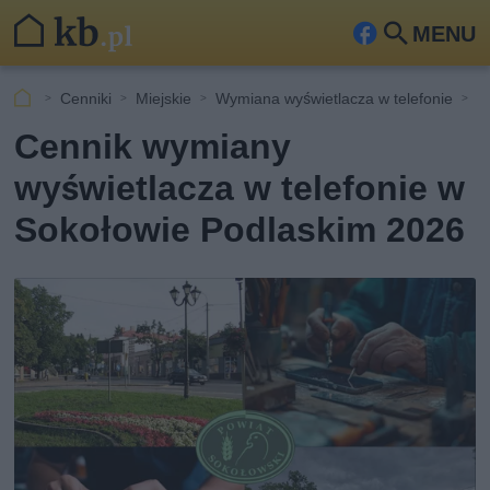
MENU
Fa
Szu
ceb
kaj
Cenniki
Miejskie
Wymiana wyświetlacza w telefonie
S
ook
Cennik wymiany
wyświetlacza w telefonie w
Sokołowie Podlaskim 2026