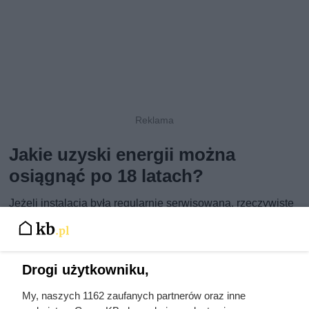
Jakie uzyski energii można
osiągnąć po 18 latach?
Jeżeli instalacja była regularnie serwisowana, rzeczywiste
uzyski energii mogą być zaskakująco wysokie. Dobrze
wykonane kolektory słoneczne nadal są w stanie pokrywać
około 50–70% rocznego zapotrzebowania gospodarstwa
Drogi użytkowniku,
domowego na ciepłą wodę użytkową. Największe ilości
My, naszych 1162 zaufanych partnerów oraz inne
energii produkują oczywiście od późnej wiosny do