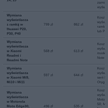
14, 15
zamias
wyświe
Wymiana
Koszt 
wyświetlacza
wyświe
z ramką w
799 zł
862 zł
ramką 
Huawei P20,
lub P4
P30, P40
Wymiana
Koszt 
wyświetlacza
wyświe
w Xiaomi
568 zł
613 zł
modeli
Readmi i
Note. 
Readmi Note
Wymiana
Koszt 
wyświetlacza
wyświe
597 zł
644 zł
w Xiaomi Mi9,
serii M
Mi10 i Mi11
Orygin
Koszt 
Wymiana
wyświe
wyświetlacza
Moto E
w Motorola
50, Mo
Moto Edge30,
496 zł
535 zł