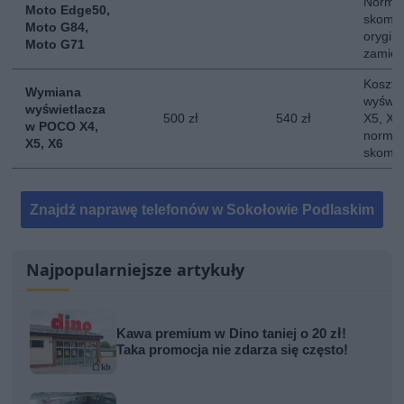
Normal
Moto Edge50,
skompl
Moto G84,
orygina
Moto G71
zamie
Koszt 
Wymiana
wyświe
wyświetlacza
500 zł
540 zł
X5, X6.
w POCO X4,
normal
X5, X6
skompl
Znajdź naprawę telefonów w Sokołowie Podlaskim
Najpopularniejsze artykuły
Kawa premium w Dino taniej o 20 zł!
Taka promocja nie zdarza się często!