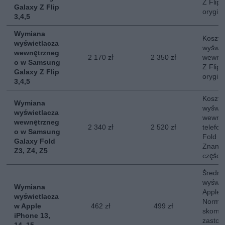
Z Flip
Galaxy Z Flip
orygin
3,4,5
Wymiana
Koszt 
wyświetlacza
wyświe
wewnętrzneg
2 170 zł
2 350 zł
wewnę
o w Samsung
Z Flip
Galaxy Z Flip
orygin
3,4,5
Koszt 
Wymiana
wyświe
wyświetlacza
wewnę
wewnętrzneg
2 340 zł
2 520 zł
telefo
o w Samsung
Fold 3,
Galaxy Fold
Znany 
Z3, Z4, Z5
części.
Średni
wyświe
Wymiana
Apple 
wyświetlacza
Normal
w Apple
462 zł
499 zł
skompl
iPhone 13,
zastos