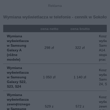
Wymiana wyświetlacza w telefonie - cennik w Sokołow
mna
cena netto
cena brutto
Wymiana
Koszt 
wyświetlacza
wyświe
w Samsung
Samsun
298 zł
322 zł
Galaxy A
A14. O
(różne
stopie
modele)
prac
Wymiana
Koszt 
wyświetlacza
wyświe
w Samsung
1 050 zł
1 140 zł
Samsun
Galaxy S22,
24, S2
S23, S24
Wymiana
Koszt 
wyświetlacza
wyświe
zewnętrznego
529 z
572 z
zewnę
w Samsung