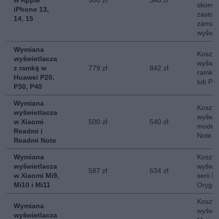
w Apple
500 zł
540 zł
skompl
iPhone 13,
zastos
14, 15
zamias
wyświe
Wymiana
Koszt 
wyświetlacza
wyświe
z ramką w
779 zł
842 zł
ramką 
Huawei P20,
lub P4
P30, P40
Wymiana
Koszt 
wyświetlacza
wyświe
w Xiaomi
500 zł
540 zł
modeli
Readmi i
Note. 
Readmi Note
Wymiana
Koszt 
wyświetlacza
wyświe
587 zł
634 zł
w Xiaomi Mi9,
serii M
Mi10 i Mi11
Orygin
Koszt 
Wymiana
wyświe
wyświetlacza