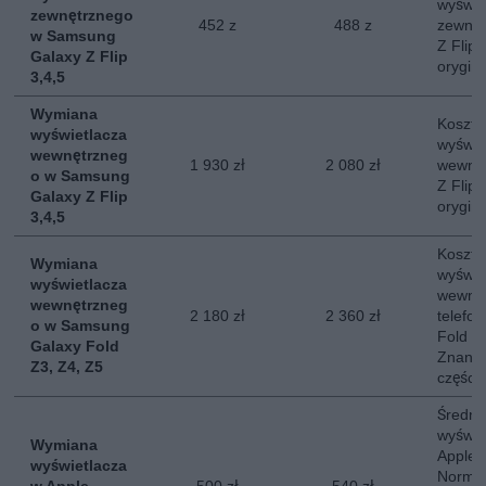
wyświe
zewnętrznego
452 z
488 z
zewnę
w Samsung
Z Flip
Galaxy Z Flip
orygin
3,4,5
Wymiana
Koszt 
wyświetlacza
wyświe
wewnętrzneg
1 930 zł
2 080 zł
wewnę
o w Samsung
Z Flip
Galaxy Z Flip
orygin
3,4,5
Koszt 
Wymiana
wyświe
wyświetlacza
wewnę
wewnętrzneg
2 180 zł
2 360 zł
telefo
o w Samsung
Fold 3,
Galaxy Fold
Znany 
Z3, Z4, Z5
części.
Średni
wyświe
Wymiana
Apple 
wyświetlacza
Normal