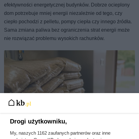
efektywności energetycznej budynków. Dobrze ocieplony
dom potrzebuje mniej energii niezależnie od tego, czy
ciepło pochodzi z pelletu, pompy ciepła czy innego źródła.
Sama zmiana paliwa bez ograniczenia strat energii może
nie rozwiązać problemu wysokich rachunków.
Drogi użytkowniku,
My, naszych 1162 zaufanych partnerów oraz inne