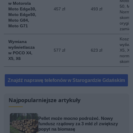
Moto E
w Motorola
50, Mo
Moto Edge30,
457 zł
493 zł
Normal
Moto Edge50,
skompl
Moto G84,
orygina
Moto G71
zamie
Koszt 
Wymiana
wyświe
wyświetlacza
577 zł
623 zł
X5, X6.
w POCO X4,
normal
X5, X6
skompl
Znajdź naprawę telefonów w Starogardzie Gdańskim
Najpopularniejsze artykuły
Pellet może mocno podrożeć. Nowy
fundusz rządowy za 3 mld zł zwiększy
popyt na biomasę