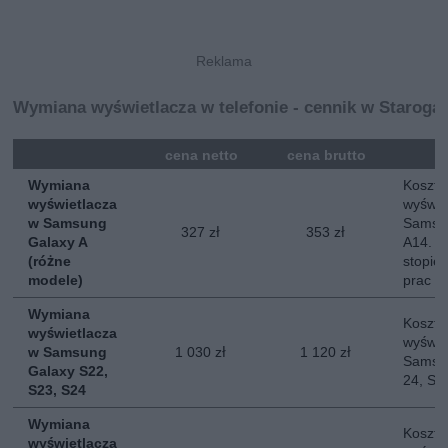
Wymiana wyświetlacza w telefonie - cennik w Staroga
mna
cena netto
cena brutto
Wymiana
Koszt 
wyświetlacza
wyświe
w Samsung
Samsun
327 zł
353 zł
Galaxy A
A14. O
(różne
stopie
modele)
prac
Wymiana
Koszt 
wyświetlacza
wyświe
w Samsung
1 030 zł
1 120 zł
Samsun
Galaxy S22,
24, S2
S23, S24
Wymiana
Koszt 
wyświetlacza