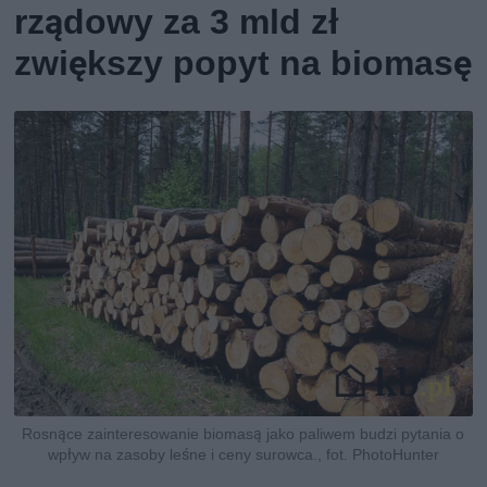
rządowy za 3 mld zł
zwiększy popyt na biomasę
Rosnące zainteresowanie biomasą jako paliwem budzi pytania o
wpływ na zasoby leśne i ceny surowca., fot. PhotoHunter