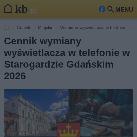
MENU
Fa
Szu
ceb
kaj
Cenniki
Miejskie
Wymiana wyświetlacza w telefonie
S
ook
Cennik wymiany
wyświetlacza w telefonie w
Starogardzie Gdańskim
2026