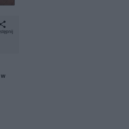
stępnij
 w