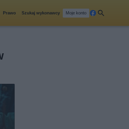
Prawo
Szukaj wykonawcy
Moje konto
Fa
Szu
ceb
kaj
ook
w