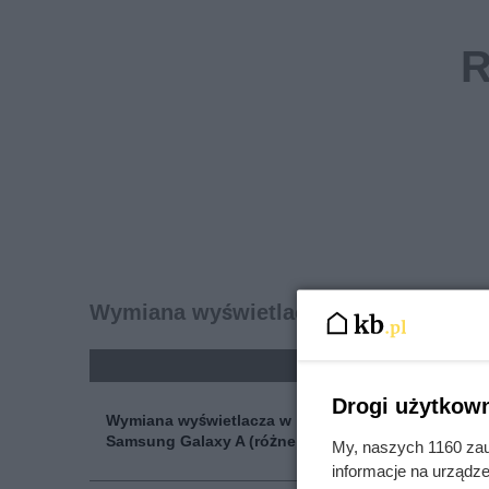
Wymiana wyświetlacza w telefonie - 
kolumna
cena n
Drogi użytkown
Wymiana wyświetlacza w
375 
Samsung Galaxy A (różne modele)
My, naszych 1160 zau
informacje na urządze