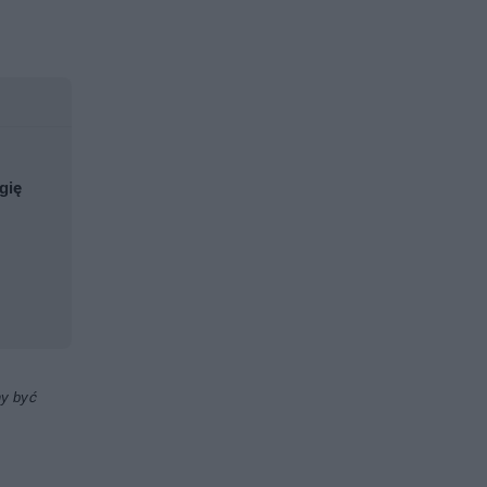
gię
ny być