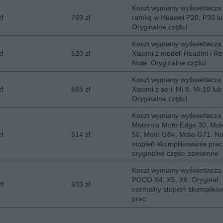
Koszt wymiany wyświetlacza
zł
769 zł
ramką w Huawei P20, P30 lu
Oryginalne części
Koszt wymiany wyświetlacza
zł
520 zł
Xiaomi z modeli Readmi i R
Note. Oryginalne części
Koszt wymiany wyświetlacza
zł
665 zł
Xiaomi z serii Mi 9, Mi 10 lub
Oryginalne części
Koszt wymiany wyświetlacza
Motorola Moto Edge 30, Mo
zł
514 zł
50, Moto G84, Moto G71. N
stopień skomplikowania prac
oryginalne części zamienne
Koszt wymiany wyświetlacza
POCO X4, X5, X6. Oryginał,
zł
603 zł
normalny stopień skompliko
prac