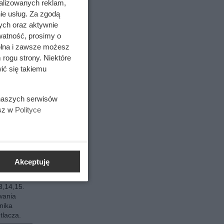
alizowanych reklam,
.
ie usług. Za zgodą
 S 22,
ych oraz aktywnie
watność, prosimy o
wolna i zawsze możesz
Flip
 rogu strony. Niektóre
lnych
ić się takiemu
Flip
 naszych serwisów
lnych
esz w
Polityce
i Z Fold
części.
Akceptuję
tlacza
3,14,15.
wania
nika
tlacza.