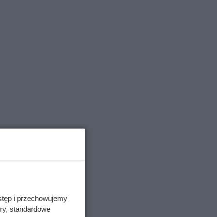
 w
2, A13,
pień
stęp i przechowujemy
ory, standardowe