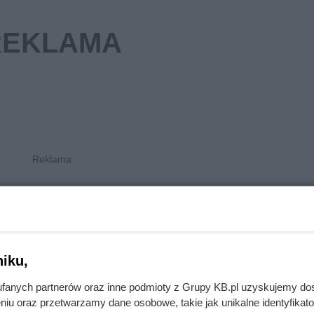
cennik w Wadowicach
etto
cena brutto
Koszt wymiany wyświetlacza
iku,
telefonach Samsung A10, A1
zł
405 zł
A14. Oryginał, normalny sto
fanych partnerów oraz inne podmioty z Grupy KB.pl uzyskujemy do
skomplikowania prac
niu oraz przetwarzamy dane osobowe, takie jak unikalne identyfikat