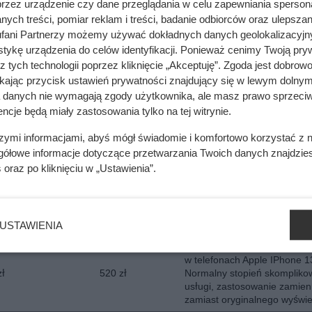
przez urządzenie czy dane przeglądania w celu zapewniania sperson
Koszt wymiany wyświetlacza
ych treści, pomiar reklam i treści, badanie odbiorców oraz ulepszan
 zł
1 110 zł
Oryginał do Samsung Galaxy
S 24, S24
fani Partnerzy możemy używać dokładnych danych geolokalizacyjn
tykę urządzenia do celów identyfikacji. Ponieważ cenimy Twoją pry
Koszt wymiany wyświetlacza
z tych technologii poprzez kliknięcie „Akceptuję”. Zgoda jest dobro
zewnętrznego w Samsung Z 
z
603 z
ikając przycisk ustawień prywatności znajdujący się w lewym dolnym
3,4,5. Zastosowanie orygina
a danych nie wymagają zgody użytkownika, ale masz prawo sprzeciw
części
ncje będą miały zastosowania tylko na tej witrynie.
Koszt wymiany wyświetlacza
wewnętrznego w Samsung Z 
szymi informacjami, abyś mógł świadomie i komfortowo korzystać z
 zł
2 240 zł
3,4,5. Zastosowanie orygina
gółowe informacje dotyczące przetwarzania Twoich danych znajdzi
części
s
oraz po kliknięciu w „Ustawienia”.
Koszt wymiany wyświetlacza
wewnętrznego w telefonach
 zł
2 590 zł
Samsung Z Fold 3, Z Fold 4 
5. Znany serwis i oryginalne 
USTAWIENIA
Średni koszt wymiany wyświe
w telefonach Apple IPhone 1
zł
520 zł
Normalny stopień skompliko
usługi, zastosowanie zamien
zamiast oryginalnego wyświe