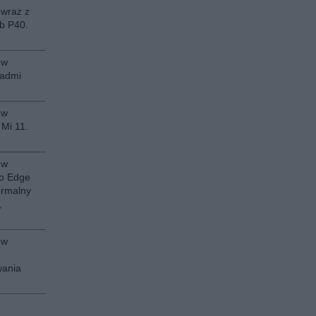
 wraz z
b P40.
 w
eadmi
 w
 Mi 11.
 w
to Edge
ormalny
,
 w
wania