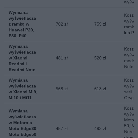
wyświe
Wymiana
Koszt 
wyświetlacza
wyświe
z ramką w
702 zł
759 zł
ramką 
Huawei P20,
lub P4
P30, P40
Wymiana
Koszt 
wyświetlacza
wyświe
w Xiaomi
481 zł
520 zł
modeli
Readmi i
Note. 
Readmi Note
Wymiana
Koszt 
wyświetlacza
wyświe
568 zł
613 zł
w Xiaomi Mi9,
serii M
Mi10 i Mi11
Orygin
Koszt 
Wymiana
wyświe
wyświetlacza
Moto E
w Motorola
50, Mo
Moto Edge30,
457 zł
493 zł
Normal
Moto Edge50,
skompl