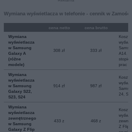
Wymiana wyświetlacza w telefonie - cennik w Zamości
mna
cena netto
cena brutto
Wymiana
Koszt 
wyświetlacza
wyświe
w Samsung
Samsun
308 zł
333 zł
Galaxy A
A14. O
(różne
stopie
modele)
prac
Wymiana
Koszt 
wyświetlacza
wyświe
w Samsung
914 zł
987 zł
Samsun
Galaxy S22,
24, S2
S23, S24
Wymiana
Koszt 
wyświetlacza
wyświe
zewnętrznego
433 z
468 z
zewnę
w Samsung
Z Flip
Galaxy Z Flip