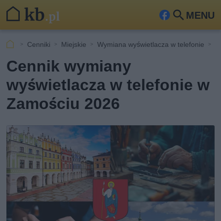
MENU
Fa
Szu
ceb
kaj
Cenniki
Miejskie
Wymiana wyświetlacza w telefonie
Z
ook
Cennik wymiany
wyświetlacza w telefonie w
Zamościu 2026