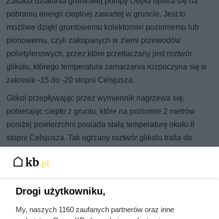
Zasada działania gruntowej pompy ciepła opiera się na
pobraniu energii cieplnej zawartej w gruncie. Jest to
możliwe dzięki gruntowemu kolektorowi poziomemu lub
pionowemu, czyli zakopanych w ziemi przewodów
polietylenowych, przez które przetłaczany jest roztwór
glikolu, którego temperatura zamarzania rozpoczyna się w
zakresie -15 do -20 stopni Celsjusza.
Glikol przepływając przez wymiennik nagrzewa się,
pobierając ciepło z gruntu, które na poziomie 2 metrów
poniżej powierzchni posiada stałą temperaturę około 8
stopni Celsjusza. Tak ogrzany roztwór glikolu trafia do
jednostki pompy ciepła w budynku, a dokładnie do
wymiennika ciepła parownika w module hydraulicznym
pompy ciepła, przez który przepływa także czynnik roboczy
Drogi użytkowniku,
będący gazem technicznym o bardzo niskiej temperaturze
parowania.
My, naszych 1160 zaufanych partnerów oraz inne