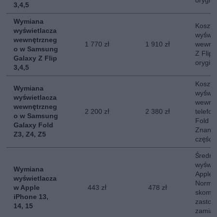
orygin
3,4,5
Wymiana
Koszt 
wyświetlacza
wyświe
wewnętrzneg
1 770 zł
1 910 zł
wewnę
o w Samsung
Z Flip
Galaxy Z Flip
orygin
3,4,5
Koszt 
Wymiana
wyświe
wyświetlacza
wewnę
wewnętrzneg
2 200 zł
2 380 zł
telefo
o w Samsung
Fold 3,
Galaxy Fold
Znany 
Z3, Z4, Z5
części.
Średni
wyświe
Wymiana
Apple 
wyświetlacza
Normal
w Apple
443 zł
478 zł
skompl
iPhone 13,
zastos
14, 15
zamias