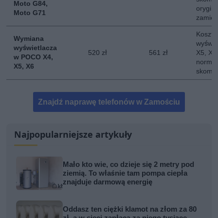
Moto G84,
orygina
Moto G71
zamie
Koszt 
Wymiana
wyświe
wyświetlacza
520 zł
561 zł
X5, X6.
w POCO X4,
normal
X5, X6
skompl
Znajdź naprawę telefonów w Zamościu
Najpopularniejsze artykuły
Mało kto wie, co dzieje się 2 metry pod
ziemią. To właśnie tam pompa ciepła
znajduje darmową energię
Oddasz ten ciężki klamot na złom za 80