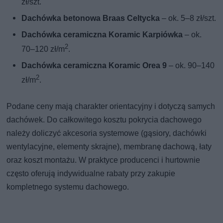
zł/szt.
Dachówka betonowa Braas Celtycka
– ok. 5–8 zł/szt.
Dachówka ceramiczna Koramic Karpiówka
– ok.
2
70–120 zł/m
.
Dachówka ceramiczna Koramic Orea 9
– ok. 90–140
2
zł/m
.
Podane ceny mają charakter orientacyjny i dotyczą samych
dachówek. Do całkowitego kosztu pokrycia dachowego
należy doliczyć akcesoria systemowe (gąsiory, dachówki
wentylacyjne, elementy skrajne), membranę dachową, łaty
oraz koszt montażu. W praktyce producenci i hurtownie
często oferują indywidualne rabaty przy zakupie
kompletnego systemu dachowego.