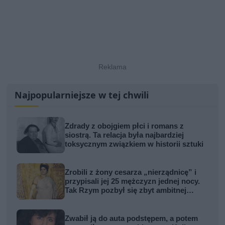
Najpopularniejsze w tej chwili
Zdrady z obojgiem płci i romans z
siostrą. Ta relacja była najbardziej
toksycznym związkiem w historii sztuki
Zrobili z żony cesarza „nierządnicę” i
przypisali jej 25 mężczyzn jednej nocy.
Tak Rzym pozbył się zbyt ambitnej
kobiety
Zwabił ją do auta podstępem, a potem