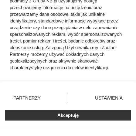
podmioty z Grupy KB.pl uzyskujemy dostęp i
przechowujemy informacje na urządzeniu oraz
przetwarzamy dane osobowe, takie jak unikalne
identyfikatory, standardowe informacje wysyłane przez
urządzenie czy dane przeglądania w celu zapewniania
spersonalizowanych reklam, wybór spersonalizowanych
treści, pomiar reklam i treści, badanie odbiorców oraz
ulepszanie usług. Za zgodą Użytkownika my i Zaufani
Partnerzy możemy używać dokładnych danych
geolokalizacyjnych oraz aktywnie skanować
charakterystykę urządzenia do celów identyfikacji.
Ponieważ cenimy Twoją prywatność, prosimy o zgodę na
Dlaczego nikt nie chciał poślubić
korzystanie z tych technologii poprzez kliknięcie
„Akceptuję”. Zgoda jest dobrowolna i zawsze możesz ją
syna Jana III Sobieskiego?
zmienić/wycofać klikając przycisk ustawień prywatności
PARTNERZY
USTAWIENIA
Odpowiedź zaskakuje
znajdujący się w lewym dolnym rogu strony. Niektóre
rodzaje przetwarzania danych nie wymagają zgody
użytkownika, ale masz prawo sprzeciwić się takiemu
Akceptuję
przetwarzaniu. Preferencje będą miały zastosowania tylko
na tej witrynie.