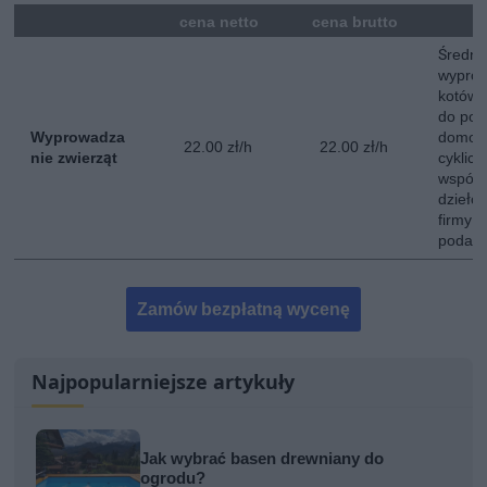
mna
cena netto
cena brutto
Średni
wyprow
kotów.
do po
Wyprowadza
domowe
22.00 zł/h
22.00 zł/h
nie zwierząt
cyklic
współp
dzieło
firmy 
podate
Zamów bezpłatną wycenę
Najpopularniejsze artykuły
Jak wybrać basen drewniany do
ogrodu?