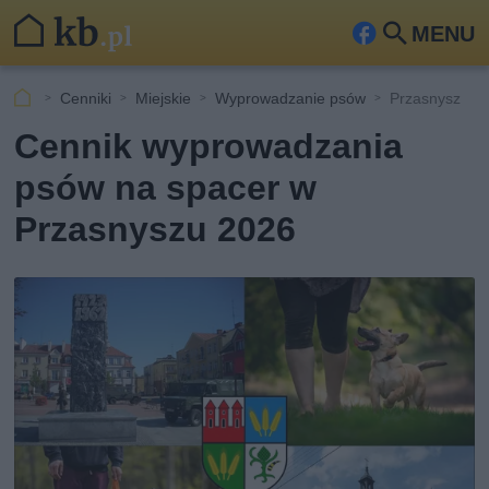
MENU
Fa
Szu
ceb
kaj
Cenniki
Miejskie
Wyprowadzanie psów
Przasnysz
ook
Cennik wyprowadzania
psów na spacer w
Przasnyszu 2026