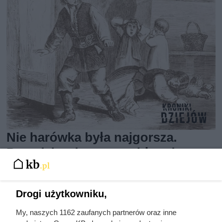
Nie harówka była najgorsza.
Prawdziwy koszmar chłopek
zaczynał się po zamknięciu drzwi
domu
Drogi użytkowniku,
My, naszych 1162 zaufanych partnerów oraz inne