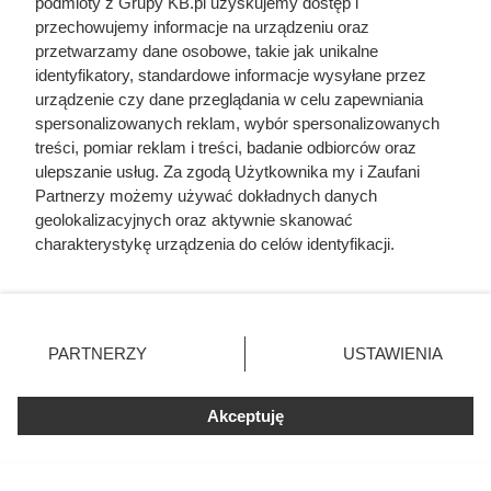
podmioty z Grupy KB.pl uzyskujemy dostęp i
przechowujemy informacje na urządzeniu oraz
przetwarzamy dane osobowe, takie jak unikalne
Doprowadził do śmierci większej
identyfikatory, standardowe informacje wysyłane przez
liczby ludzi niż Hitler i Stalin
urządzenie czy dane przeglądania w celu zapewniania
spersonalizowanych reklam, wybór spersonalizowanych
razem wzięci. Mimo to czczą go
treści, pomiar reklam i treści, badanie odbiorców oraz
jako bohatera
ulepszanie usług. Za zgodą Użytkownika my i Zaufani
Partnerzy możemy używać dokładnych danych
geolokalizacyjnych oraz aktywnie skanować
charakterystykę urządzenia do celów identyfikacji.
Ponieważ cenimy Twoją prywatność, prosimy o zgodę na
korzystanie z tych technologii poprzez kliknięcie
„Akceptuję”. Zgoda jest dobrowolna i zawsze możesz ją
zmienić/wycofać klikając przycisk ustawień prywatności
PARTNERZY
USTAWIENIA
znajdujący się w lewym dolnym rogu strony. Niektóre
rodzaje przetwarzania danych nie wymagają zgody
użytkownika, ale masz prawo sprzeciwić się takiemu
Akceptuję
przetwarzaniu. Preferencje będą miały zastosowania tylko
na tej witrynie.