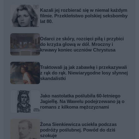
Kazali jej rozbierać się w niemal każdym
filmie. Przekleństwo polskiej seksbomby
lat 80.
Odarci ze skóry, rozcięci piłą i przybici
do krzyża głową w dół. Mroczny i
krwawy koniec uczniów Chrystusa
Traktowali ją jak zabawkę i przekazywali
z rąk do rąk. Niewiarygodne losy słynnej
skandalistki
Jako nastolatka poślubiła 60-letniego
Jagiełłę. Na Wawelu podejrzewano ją o
romans z kilkoma mężczyznami
Żona Sienkiewicza uciekła podczas
podróży poślubnej. Powód do dziś
szokuje