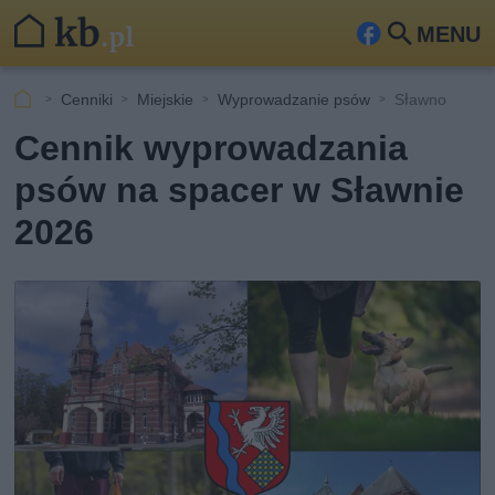
MENU
Fa
Szu
ceb
kaj
Cenniki
Miejskie
Wyprowadzanie psów
Sławno
ook
Cennik wyprowadzania
psów na spacer w Sławnie
2026