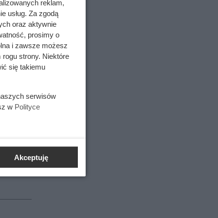
alizowanych reklam,
ie usług. Za zgodą
ych oraz aktywnie
wa,
watność, prosimy o
wolna i zawsze możesz
owa,
 rogu strony. Niektóre
ić się takiemu
olorowa,
 naszych serwisów
esz w
Polityce
yka
ka
Akceptuję
ta,