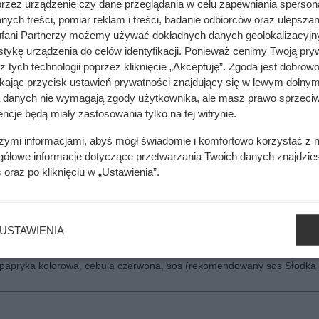
przez urządzenie czy dane przeglądania w celu zapewniania sperson
ych treści, pomiar reklam i treści, badanie odbiorców oraz ulepszan
fani Partnerzy możemy używać dokładnych danych geolokalizacyjn
y z warzywami, sałata, pomidor, ogórek zielony, pikle, papryka koloro
a, papryczki jalapenos
tykę urządzenia do celów identyfikacji. Ponieważ cenimy Twoją pry
z tych technologii poprzez kliknięcie „Akceptuję”. Zgoda jest dobro
w sosie teriyaki, sałata, pomidor, ogórek zielony, pikle, papryka kolor
ikając przycisk ustawień prywatności znajdujący się w lewym dolnym
a, jalapeno
a danych nie wymagają zgody użytkownika, ale masz prawo sprzeciw
ncje będą miały zastosowania tylko na tej witrynie.
e, szynka wieprzowa, sałata, pomidor, ogórek zielony, pikle, papryka k
a, papryczki jalapenos
szymi informacjami, abyś mógł świadomie i komfortowo korzystać z
gółowe informacje dotyczące przetwarzania Twoich danych znajdzi
o-bazyliowy, podwójna porcja steka wołowego, sałata, pomidor, papr
s
oraz po kliknięciu w „Ustawienia”.
la czerwona, papryczki jalapeno, sos (rekomendowany sos Kowbojski)
wójna porcja kurczaka w sosie teriyaki, sałata, ogórek zielony, papry
ula czerwona, sos (rekomendowany sos Słodka Cebulka)
USTAWIENIA
o-bazyliowy, podwójna porcja pasztecika sojowego z warzywami, sała
, papryka kolorowa, cebula czerwona, sos (rekomendowany sos Słodka