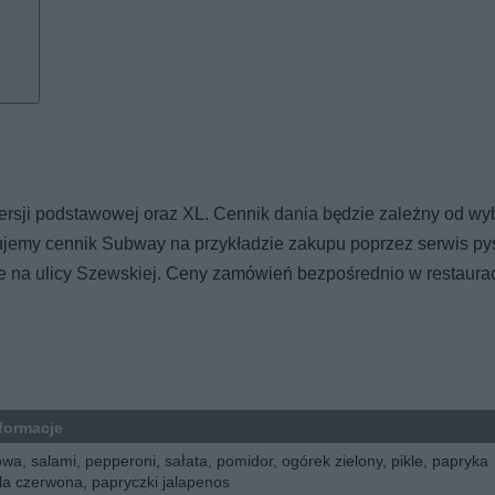
ji podstawowej oraz XL. Cennik dania będzie zależny od wy
ujemy cennik Subway na przykładzie zakupu poprzez serwis pys
e na ulicy Szewskiej. Ceny zamówień bezpośrednio w restaura
formacje
a, salami, pepperoni, sałata, pomidor, ogórek zielony, pikle, papryka
la czerwona, papryczki jalapenos