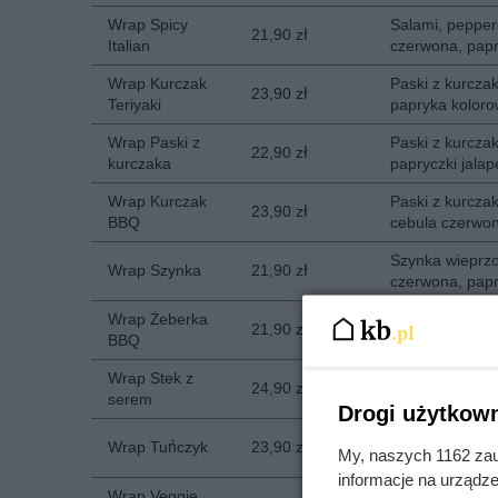
Wrap Spicy
Salami, peppero
21,90 zł
Italian
czerwona, papr
Wrap Kurczak
Paski z kurczak
23,90 zł
Teriyaki
papryka koloro
Wrap Paski z
Paski z kurczak
22,90 zł
kurczaka
papryczki jala
Wrap Kurczak
Paski z kurczak
23,90 zł
BBQ
cebula czerwon
Szynka wieprzow
Wrap Szynka
21,90 zł
czerwona, papr
Wrap Żeberka
Kotlecik z żebe
21,90 zł
BBQ
kolorowa, cebu
Wrap Stek z
Szarpana wołowi
24,90 zł
serem
czerwona, papr
Drogi użytkown
Pasta z tuńczyk
Wrap Tuńczyk
23,90 zł
My, naszych 1162 zau
papryczki jala
informacje na urządze
Wrap Veggie
Sałata, pomidor