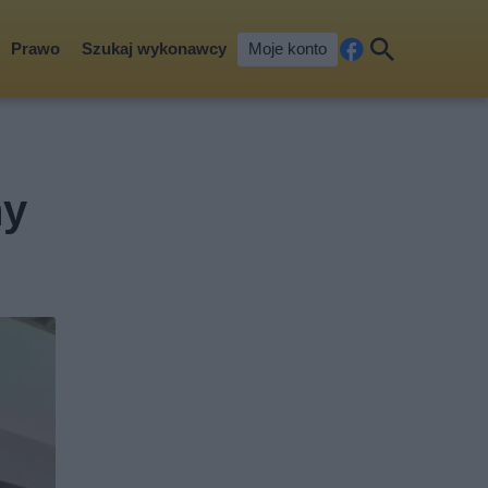
Prawo
Szukaj wykonawcy
Moje konto
Fa
Szu
ceb
kaj
ook
ny