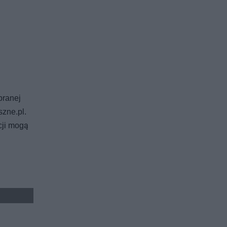
branej
zne.pl.
cji mogą