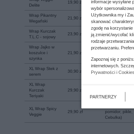
informacje wysyłane 
19,90 zł
Delite
jalapenos
wybór spersonalizowan
Użytkownika my i Zau
Wrap Pikantny
Pasztecik sojow
21,90 zł
Wegański
cebula czerwon
skanować charakterys
zgodę na korzystanie 
Wrap Kurczak
Kurczak sojowy 
23,90 zł
ją zmienić/wycofać kl
T.L.C - sojowy
cebula czerwon
rodzaje przetwarzani
Wrap Jajko w
przetwarzaniu. Prefere
Jajko w koszulc
koszulce i
21,90 zł
cebula czerwon
szynka
Zapoznaj się z poniż
internetowych. Szcze
XL Wrap Stek z
Wrap pomidorow
30,90 zł
Prywatności i Cookie
serem
kolorowa, cebu
XL Wrap
Pomidorowy, pod
Kurczak
29,90 zł
kolorowa, ceb
Teriyaki
PARTNERZY
Wrap pomidorow
XL Wrap Spicy
29,90 zł
pomidor, pikle
Veggie
Cebulka)