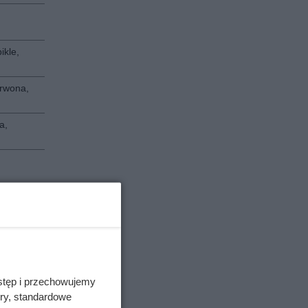
ikle,
erwona,
a,
papryka
erwona,
stęp i przechowujemy
ory, standardowe