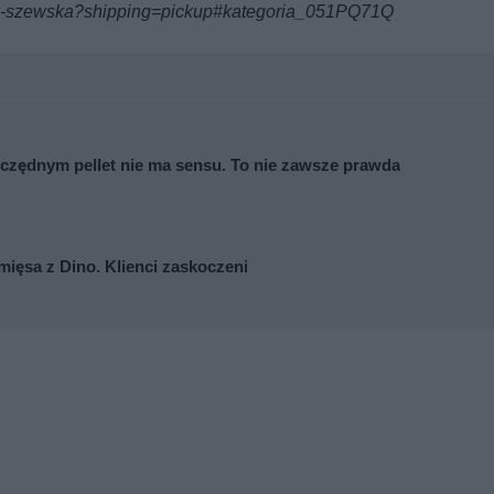
ow-szewska?shipping=pickup#kategoria_051PQ71Q
zędnym pellet nie ma sensu. To nie zawsze prawda
mięsa z Dino. Klienci zaskoczeni