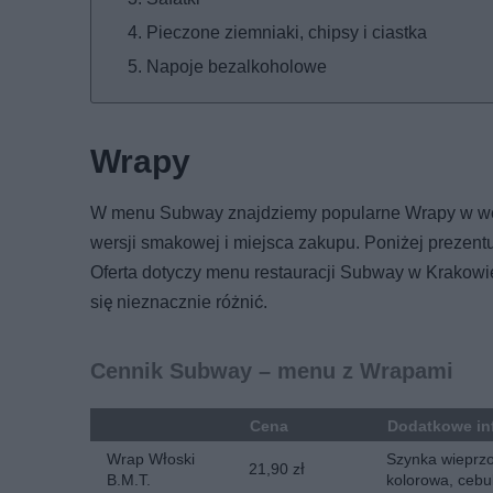
Pieczone ziemniaki, chipsy i ciastka
Napoje bezalkoholowe
Wrapy
W menu Subway znajdziemy popularne Wrapy w wers
wersji smakowej i miejsca zakupu. Poniżej prezent
Oferta dotyczy menu restauracji Subway w Krakowi
się nieznacznie różnić.
Cennik Subway – menu z Wrapami
Cena
Dodatkowe in
Wrap Włoski
Szynka wieprzow
21,90 zł
B.M.T.
kolorowa, cebu