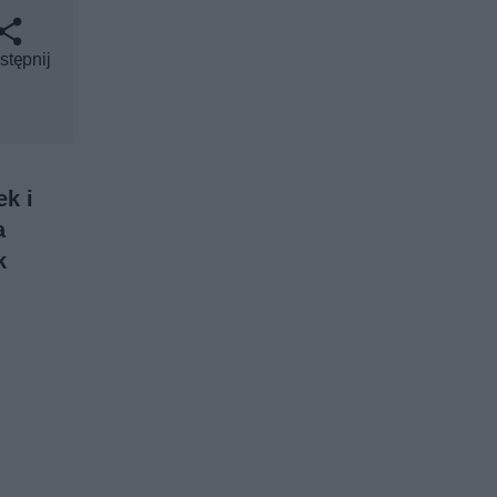
stępnij
ek i
a
k