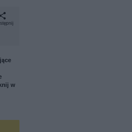
stępnij
jące
e
knij w