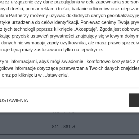
przez urządzenie czy dane przeglądania w celu zapewniania sperson
794 - 895 zł
ych treści, pomiar reklam i treści, badanie odbiorców oraz ulepszan
fani Partnerzy możemy używać dokładnych danych geolokalizacyjn
726 - 777 zł
tykę urządzenia do celów identyfikacji. Ponieważ cenimy Twoją pry
z tych technologii poprzez kliknięcie „Akceptuję”. Zgoda jest dobro
794 - 844 zł
ikając przycisk ustawień prywatności znajdujący się w lewym dolnym
a danych nie wymagają zgody użytkownika, ale masz prawo sprzeciw
777 - 827 zł
ncje będą miały zastosowania tylko na tej witrynie.
szymi informacjami, abyś mógł świadomie i komfortowo korzystać z
760 - 827 zł
gółowe informacje dotyczące przetwarzania Twoich danych znajdzi
s
oraz po kliknięciu w „Ustawienia”.
760 - 861 zł
777 - 861 zł
USTAWIENIA
692 - 777 zł
811 - 861 zł