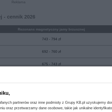
 - cennik 2026
Rezonans magnetyczny jamy brzusznej
743 - 794 zł
692 - 760 zł
675 - 743 zł
692 - 726 zł
675 - 726 zł
iku,
811 - 878 zł
fanych partnerów oraz inne podmioty z Grupy KB.pl uzyskujemy do
niu oraz przetwarzamy dane osobowe, takie jak unikalne identyfikat