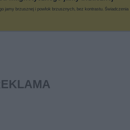
 jamy brzusznej i powłok brzusznych, bez kontrastu. Świadczenia