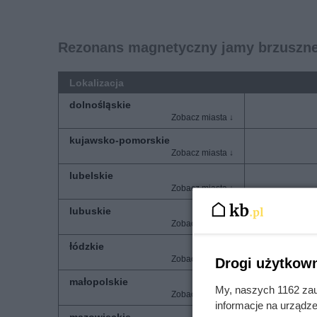
Rezonans magnetyczny jamy brzusznej
Lokalizacja
dolnośląskie
kujawsko-pomorskie
lubelskie
lubuskie
łódzkie
Drogi użytkown
małopolskie
My, naszych 1162 zau
informacje na urządze
mazowieckie