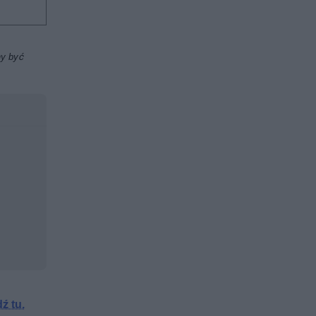
ny być
ź tu.