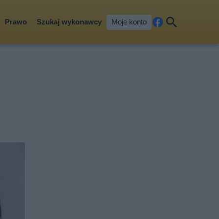
Prawo
Szukaj wykonawcy
Moje konto
Fa
Szu
ceb
kaj
ook