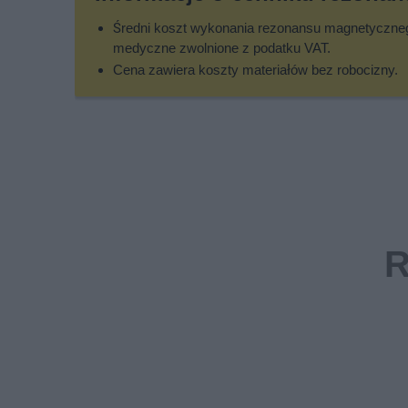
Średni koszt wykonania rezonansu magnetycznego
medyczne zwolnione z podatku VAT.
Cena zawiera koszty materiałów bez robocizny.