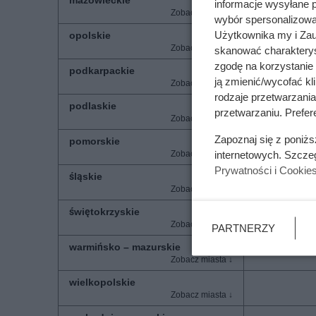
informacje wysyłane 
wybór spersonalizowan
Użytkownika my i Zau
opolskie
skanować charakterys
zgodę na korzystanie 
podkarpackie
ją zmienić/wycofać kl
rodzaje przetwarzani
podlaskie
przetwarzaniu. Prefere
Zapoznaj się z poniż
pomorskie
internetowych. Szcze
Prywatności i Cookie
śląskie
świętokrzyskie
PARTNERZY
warmińsko – mazurskie
wielkopolskie