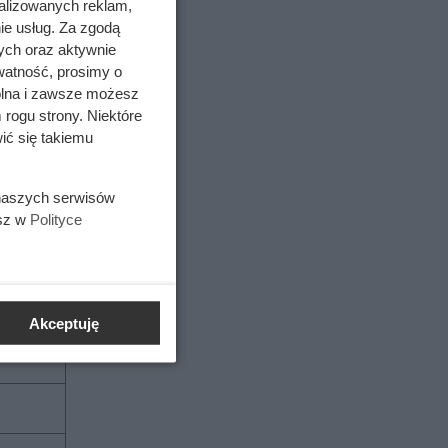
alizowanych reklam,
ie usług. Za zgodą
ych oraz aktywnie
watność, prosimy o
wolna i zawsze możesz
 rogu strony. Niektóre
ić się takiemu
 naszych serwisów
esz w
Polityce
Akceptuję