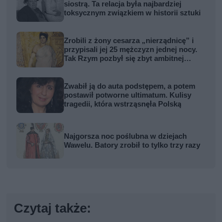
siostrą. Ta relacja była najbardziej
toksycznym związkiem w historii sztuki
Zrobili z żony cesarza „nierządnicę” i
przypisali jej 25 mężczyzn jednej nocy.
Tak Rzym pozbył się zbyt ambitnej
kobiety
Zwabił ją do auta podstępem, a potem
postawił potworne ultimatum. Kulisy
tragedii, która wstrząsnęła Polską
Najgorsza noc poślubna w dziejach
Wawelu. Batory zrobił to tylko trzy razy
Czytaj także: