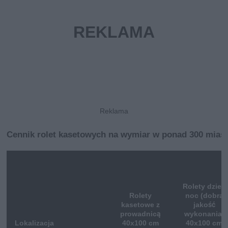
Cennik rolet kasetowych na wymiar w ponad 300 mias
Rolety dzień
Rolety
noc (dobra
kasetowe z
jakość
prowadnicą
wykonania)
Lokalizacja
40x100 cm
40x100 cm