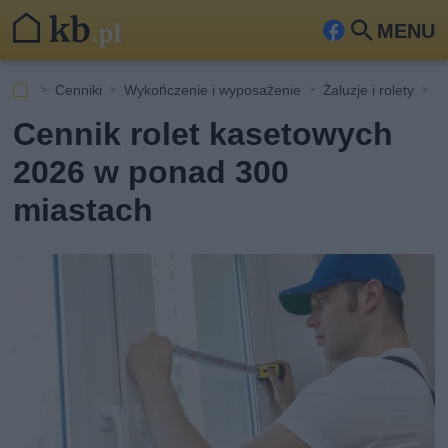
MENU
Fa
Szu
ceb
kaj
Cenniki
Wykończenie i wyposażenie
Żaluzje i rolety
C
ook
Cennik rolet kasetowych
2026 w ponad 300
miastach