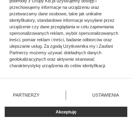
podmioty z Grupy KB.pl uzyskujemy dostęp i
przechowujemy informacje na urządzeniu oraz
przetwarzamy dane osobowe, takie jak unikalne
identyfikatory, standardowe informacje wysyłane przez
urządzenie czy dane przeglądania w celu zapewniania
spersonalizowanych reklam, wybór spersonalizowanych
treści, pomiar reklam i treści, badanie odbiorców oraz
ulepszanie usług. Za zgodą Użytkownika my i Zaufani
Partnerzy możemy używać dokładnych danych
geolokalizacyjnych oraz aktywnie skanować
charakterystykę urządzenia do celów identyfikacji.
Ponieważ cenimy Twoją prywatność, prosimy o zgodę na
korzystanie z tych technologii poprzez kliknięcie
Zginął z rąk kobiety, którą
„Akceptuję”. Zgoda jest dobrowolna i zawsze możesz ją
zmienić/wycofać klikając przycisk ustawień prywatności
próbował zgwałcić. Historia
PARTNERZY
USTAWIENIA
znajdujący się w lewym dolnym rogu strony. Niektóre
polskiego władcy zaskakuje
rodzaje przetwarzania danych nie wymagają zgody
użytkownika, ale masz prawo sprzeciwić się takiemu
Akceptuję
przetwarzaniu. Preferencje będą miały zastosowania tylko
na tej witrynie.