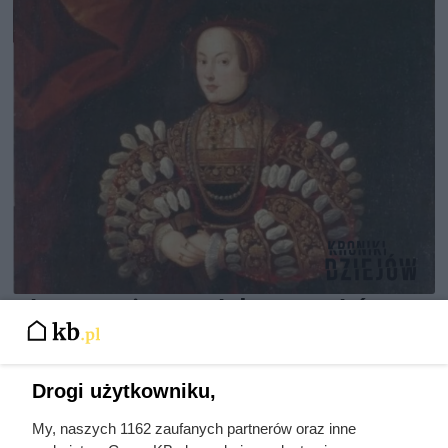
Pierwsza żona miała 11 ataków
epilepsji w 10 godzin. Zamiast jej
pomóc, król wyjechał i szukał
Drogi użytkowniku,
ukojenia w romansach
My, naszych 1162 zaufanych partnerów oraz inne