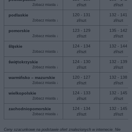
zł/szt
zł/szt
120 - 131
132 - 141
podlaskie
zł/szt
zł/szt
123 - 129
135 - 142
pomorskie
zł/szt
zł/szt
124 - 134
132 - 144
śląskie
zł/szt
zł/szt
124 - 130
132 - 139
świętokrzyskie
zł/szt
zł/szt
120 - 127
132 - 138
warmińsko – mazurskie
zł/szt
zł/szt
124 - 133
132 - 145
wielkopolskie
zł/szt
zł/szt
124 - 134
132 - 145
zachodniopomorskie
zł/szt
zł/szt
Ceny szacunkowe na podstawie ofert znalezionych w internecie. Nie