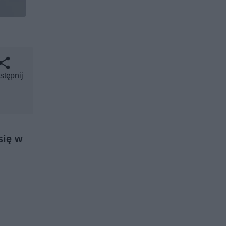
stępnij
się w
.