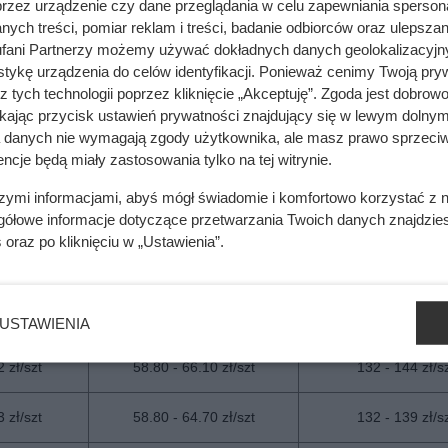
przez urządzenie czy dane przeglądania w celu zapewniania sperson
 zł/szt
58.80 - 66.10 zł/szt
139 - 144 zł/s
ych treści, pomiar reklam i treści, badanie odbiorców oraz ulepszan
fani Partnerzy możemy używać dokładnych danych geolokalizacyjn
 zł/szt
55.80 - 66.10 zł/szt
132 - 142 zł/s
tykę urządzenia do celów identyfikacji. Ponieważ cenimy Twoją pry
z tych technologii poprzez kliknięcie „Akceptuję”. Zgoda jest dobro
ikając przycisk ustawień prywatności znajdujący się w lewym dolnym
 zł/szt
57.30 - 69.10 zł/szt
135 - 169 zł/s
a danych nie wymagają zgody użytkownika, ale masz prawo sprzeciw
ncje będą miały zastosowania tylko na tej witrynie.
 zł/szt
58.80 - 67.60 zł/szt
139 - 155 zł/s
szymi informacjami, abyś mógł świadomie i komfortowo korzystać z
 zł/szt
60.20 - 66.10 zł/szt
133 - 142 zł/s
gółowe informacje dotyczące przetwarzania Twoich danych znajdzi
s
oraz po kliknięciu w „Ustawienia”.
 zł/szt
55.80 - 63.20 zł/szt
132 - 141 zł/s
 zł/szt
55.80 - 63.20 zł/szt
135 - 142 zł/s
USTAWIENIA
 zł/szt
58.80 - 66.10 zł/szt
132 - 144 zł/s
 zł/szt
58.80 - 64.70 zł/szt
132 - 139 zł/s