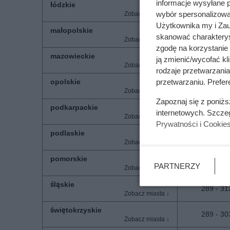
informacje wysyłane 
łódzkie
297 - 319
wybór spersonalizowan
Użytkownika my i Zau
małopolskie
289 - 304
skanować charakterys
zgodę na korzystanie 
mazowieckie
ją zmienić/wycofać kl
284 - 335
rodzaje przetwarzani
opolskie
przetwarzaniu. Prefere
289 - 312
Zapoznaj się z poniż
podkarpackie
293 - 319
internetowych. Szcze
Prywatności i Cookie
podlaskie
281 - 301
pomorskie
289 - 304
PARTNERZY
śląskie
289 - 312
świętokrzyskie
289 - 303