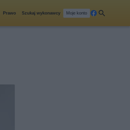
Prawo
Szukaj wykonawcy
Moje konto
Fa
Szu
ceb
kaj
ook