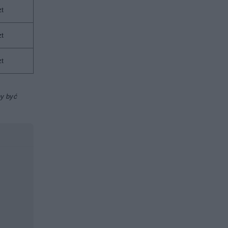
zt
zt
zt
ny być