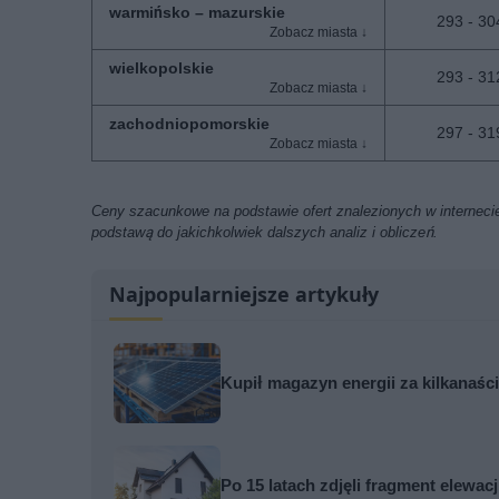
warmińsko – mazurskie
293 - 304
wielkopolskie
293 - 312
zachodniopomorskie
297 - 319
Ceny szacunkowe na podstawie ofert znalezionych w internecie
podstawą do jakichkolwiek dalszych analiz i obliczeń.
Najpopularniejsze artykuły
Kupił magazyn energii za kilkanaści
Po 15 latach zdjęli fragment elewa