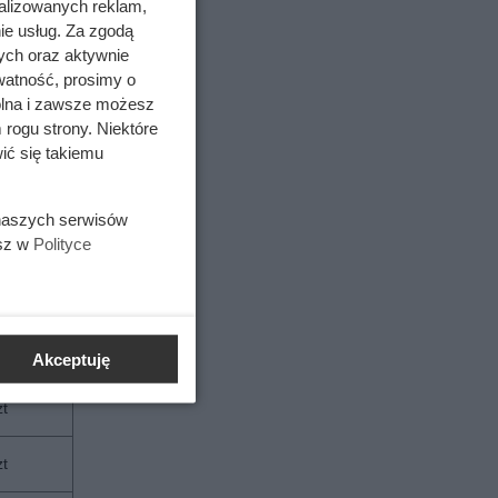
alizowanych reklam,
zt
ie usług. Za zgodą
ych oraz aktywnie
zt
watność, prosimy o
wolna i zawsze możesz
 rogu strony. Niektóre
zt
ić się takiemu
zt
 naszych serwisów
zt
esz w
Polityce
zt
zt
Akceptuję
zt
zt