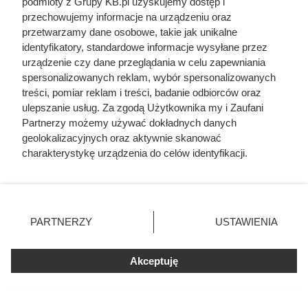
podmioty z Grupy KB.pl uzyskujemy dostęp i
ponownego wykonywania części robót. Wybierz
przechowujemy informacje na urządzeniu oraz
województwo z poniższej listy i wypełnij formularz, aby
przetwarzamy dane osobowe, takie jak unikalne
identyfikatory, standardowe informacje wysyłane przez
otrzymać oferty od sprawdzonych wykonawców z Twojej
urządzenie czy dane przeglądania w celu zapewniania
okolicy. Porównaj firmy i wybierz ekipę, która przeprowadzi
spersonalizowanych reklam, wybór spersonalizowanych
remont domu solidnie, terminowo i zgodnie z Twoimi
treści, pomiar reklam i treści, badanie odbiorców oraz
oczekiwaniami.
ulepszanie usług. Za zgodą Użytkownika my i Zaufani
Partnerzy możemy używać dokładnych danych
geolokalizacyjnych oraz aktywnie skanować
Najpopularniejsze w tej chwili
charakterystykę urządzenia do celów identyfikacji.
Ponieważ cenimy Twoją prywatność, prosimy o zgodę na
korzystanie z tych technologii poprzez kliknięcie
Kazali jej rozbierać się w niemal każdym
„Akceptuję”. Zgoda jest dobrowolna i zawsze możesz ją
filmie. Przekleństwo polskiej seksbomby
lat 80.
zmienić/wycofać klikając przycisk ustawień prywatności
PARTNERZY
USTAWIENIA
znajdujący się w lewym dolnym rogu strony. Niektóre
rodzaje przetwarzania danych nie wymagają zgody
Zginął z rąk kobiety, którą próbował
użytkownika, ale masz prawo sprzeciwić się takiemu
Akceptuję
zgwałcić. Historia polskiego władcy
przetwarzaniu. Preferencje będą miały zastosowania tylko
zaskakuje
na tej witrynie.