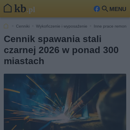
MENU
Fa
Szu
ceb
kaj
Cenniki
Wykończenie i wyposażenie
Inne prace remont
ook
Cennik spawania stali
czarnej 2026 w ponad 300
miastach