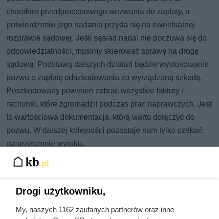
charakter przedprocesowego wezwania do zapłaty, a
potwierdzenie jego nadania przyda się na ewentualnej
rozprawie sądowej. Jeśli sąsiad nadal nie poczuwa się do
odpowiedzialności, musimy skierować sprawę na drogę
sądową. Podstawą dalszych działań będzie wystosowanie
pozwu o zapłatę odszkodowania za wyrządzoną szkodę.
Poszkodowany powinien zebrać wszystkie faktury i
rachunki, które zgromadził podczas prac naprawczych. Jest
to wartościowa dokumentacja, którą warto dołączyć do
pozwu. W dalszej kolejności pozostaje nam tylko czekać
na orzeczenie wyroku.
Dobrze zaplanowany remont pozwala
uniknąć kosztownych poprawek
Drogi użytkowniku,
Źle wykonane prace remontowe mogą prowadzić do
My, naszych 1162 zaufanych partnerów oraz inne
dodatkowych wydatków, opóźnień i konieczności