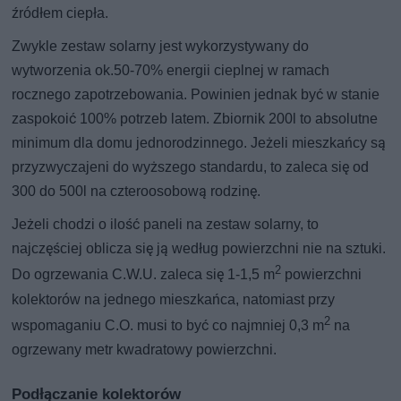
źródłem ciepła.
Zwykle zestaw solarny jest wykorzystywany do
wytworzenia ok.50-70% energii cieplnej w ramach
rocznego zapotrzebowania. Powinien jednak być w stanie
zaspokoić 100% potrzeb latem. Zbiornik 200l to absolutne
minimum dla domu jednorodzinnego. Jeżeli mieszkańcy są
przyzwyczajeni do wyższego standardu, to zaleca się od
300 do 500l na czteroosobową rodzinę.
Jeżeli chodzi o ilość paneli na zestaw solarny, to
najczęściej oblicza się ją według powierzchni nie na sztuki.
2
Do ogrzewania C.W.U. zaleca się 1-1,5 m
powierzchni
kolektorów na jednego mieszkańca, natomiast przy
2
wspomaganiu C.O. musi to być co najmniej 0,3 m
na
ogrzewany metr kwadratowy powierzchni.
Podłączanie kolektorów