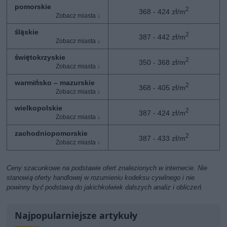
pomorskie
2
368 - 424 zł/m
śląskie
2
387 - 442 zł/m
świętokrzyskie
2
350 - 368 zł/m
warmińsko – mazurskie
2
368 - 405 zł/m
wielkopolskie
2
387 - 424 zł/m
zachodniopomorskie
2
387 - 433 zł/m
Ceny szacunkowe na podstawie ofert znalezionych w internecie. Nie
stanowią oferty handlowej w rozumieniu kodeksu cywilnego i nie
powinny być podstawą do jakichkolwiek dalszych analiz i obliczeń.
Najpopularniejsze artykuły