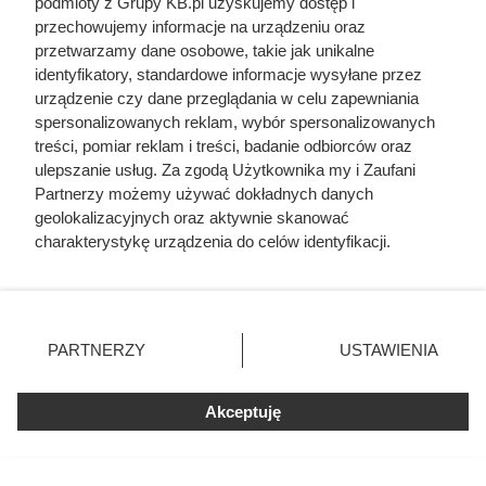
podmioty z Grupy KB.pl uzyskujemy dostęp i
przechowujemy informacje na urządzeniu oraz
przetwarzamy dane osobowe, takie jak unikalne
identyfikatory, standardowe informacje wysyłane przez
urządzenie czy dane przeglądania w celu zapewniania
spersonalizowanych reklam, wybór spersonalizowanych
treści, pomiar reklam i treści, badanie odbiorców oraz
ulepszanie usług. Za zgodą Użytkownika my i Zaufani
Partnerzy możemy używać dokładnych danych
geolokalizacyjnych oraz aktywnie skanować
charakterystykę urządzenia do celów identyfikacji.
Ponieważ cenimy Twoją prywatność, prosimy o zgodę na
korzystanie z tych technologii poprzez kliknięcie
„Akceptuję”. Zgoda jest dobrowolna i zawsze możesz ją
Najpopularniejsze w tej chwili
zmienić/wycofać klikając przycisk ustawień prywatności
PARTNERZY
USTAWIENIA
znajdujący się w lewym dolnym rogu strony. Niektóre
rodzaje przetwarzania danych nie wymagają zgody
Zrobili z żony cesarza „nierządnicę” i
użytkownika, ale masz prawo sprzeciwić się takiemu
Akceptuję
przypisali jej 25 mężczyzn jednej nocy.
przetwarzaniu. Preferencje będą miały zastosowania tylko
Tak Rzym pozbył się zbyt ambitnej
kobiety
na tej witrynie.