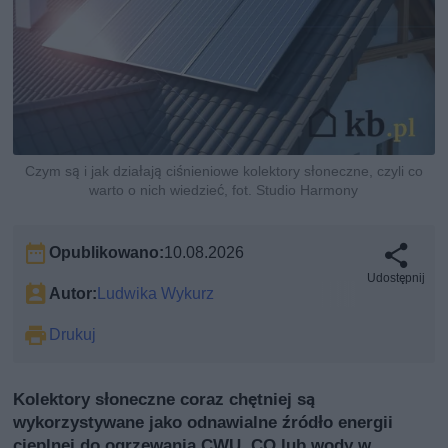
Czym są i jak działają ciśnieniowe kolektory słoneczne, czyli co
warto o nich wiedzieć, fot. Studio Harmony
Opublikowano:
10.08.2026
Udostępnij
Autor:
Ludwika Wykurz
Drukuj
Kolektory słoneczne coraz chętniej są
wykorzystywane jako odnawialne źródło energii
cieplnej do ogrzewania CWU, CO lub wody w