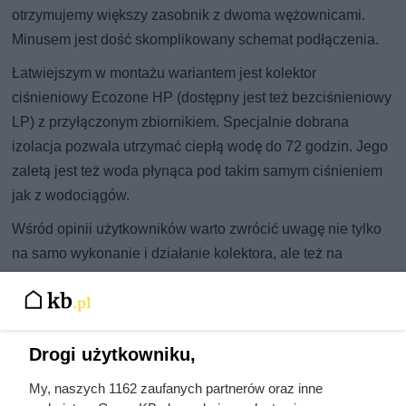
otrzymujemy większy zasobnik z dwoma wężownicami.
Minusem jest dość skomplikowany schemat podłączenia.
Łatwiejszym w montażu wariantem jest kolektor
ciśnieniowy Ecozone HP (dostępny jest też bezciśnieniowy
LP) z przyłączonym zbiornikiem. Specjalnie dobrana
izolacja pozwala utrzymać ciepłą wodę do 72 godzin. Jego
zaletą jest też woda płynąca pod takim samym ciśnieniem
jak z wodociągów.
Wśród opinii użytkowników warto zwrócić uwagę nie tylko
na samo wykonanie i działanie kolektora, ale też na
doświadczenia z jego montażem. Dzięki temu będziemy
wiedzieć co nas czeka po zakupie solarów i czy będzie
niezbędna pomoc specjalisty.
Drogi użytkowniku,
My, naszych 1162 zaufanych partnerów oraz inne