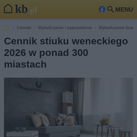
MENU
Fa
Szu
ceb
kaj
Cenniki
Wykończenie i wyposażenie
Wykończenie ścian
ook
Cennik stiuku weneckiego
2026 w ponad 300
miastach