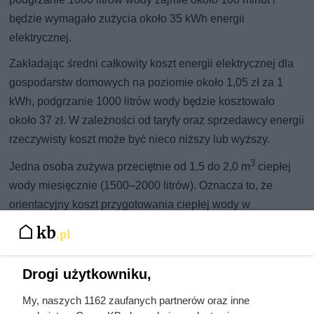
będzie wymagało zużycia około 35 kWh energii
elektrycznej.
Zakładając średni całkowity koszt energii elektrycznej dla
gospodarstw domowych na poziomie około 1,05 zł za 1
kWh, podgrzanie 1000 litrów wody będzie kosztowało
około 37 zł. W zależności od taryfy oraz sprzedawcy energii
rzeczywisty koszt może być nieco niższy lub wyższy.
3
Jedna osoba zużywa przeciętnie od 1,5 do 2,0 m
ciepłej
wody miesięcznie (1500–2000 litrów). Oznacza to, że
orientacyjny koszt przygotowania ciepłej wody w
przepływowym podgrzewaczu wyniesie około 55–75 zł
miesięcznie na osobę. W praktyce wysokość rachunków
zależy od temperatury wody zasilającej, sposobu
Drogi użytkowniku,
użytkowania oraz aktualnych cen energii elektrycznej.
My, naszych 1162 zaufanych partnerów oraz inne