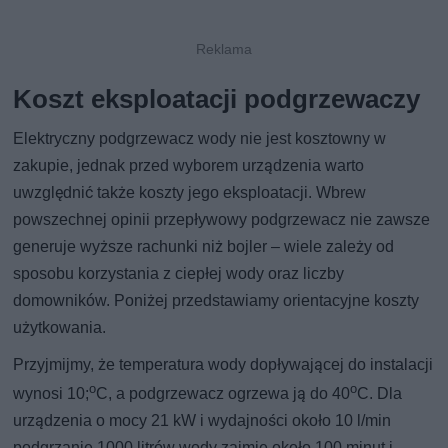
Koszt eksploatacji podgrzewaczy
Elektryczny podgrzewacz wody nie jest kosztowny w
zakupie, jednak przed wyborem urządzenia warto
uwzględnić także koszty jego eksploatacji. Wbrew
powszechnej opinii przepływowy podgrzewacz nie zawsze
generuje wyższe rachunki niż bojler – wiele zależy od
sposobu korzystania z ciepłej wody oraz liczby
domowników. Poniżej przedstawiamy orientacyjne koszty
użytkowania.
Przyjmijmy, że temperatura wody dopływającej do instalacji
o
o
wynosi 10;
C, a podgrzewacz ogrzewa ją do 40
C. Dla
urządzenia o mocy 21 kW i wydajności około 10 l/min
podgrzanie 1000 litrów wody zajmie około 100 minut i