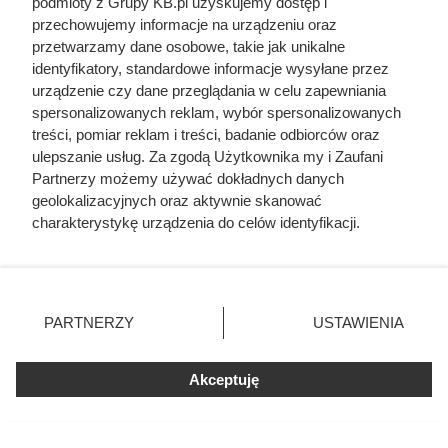
podmioty z Grupy KB.pl uzyskujemy dostęp i
Najpopularniejsze w tej chwili
przechowujemy informacje na urządzeniu oraz
przetwarzamy dane osobowe, takie jak unikalne
identyfikatory, standardowe informacje wysyłane przez
Kazali jej rozbierać się w niemal każdym
urządzenie czy dane przeglądania w celu zapewniania
filmie. Przekleństwo polskiej seksbomby
lat 80.
spersonalizowanych reklam, wybór spersonalizowanych
treści, pomiar reklam i treści, badanie odbiorców oraz
ulepszanie usług. Za zgodą Użytkownika my i Zaufani
Odarci ze skóry, rozcięci piłą i przybici
Partnerzy możemy używać dokładnych danych
do krzyża głową w dół. Mroczny i
geolokalizacyjnych oraz aktywnie skanować
krwawy koniec uczniów Chrystusa
charakterystykę urządzenia do celów identyfikacji.
Ponieważ cenimy Twoją prywatność, prosimy o zgodę na
Traktowali ją jak zabawkę i przekazywali
korzystanie z tych technologii poprzez kliknięcie
z rąk do rąk. Niewiarygodne losy słynnej
„Akceptuję”. Zgoda jest dobrowolna i zawsze możesz ją
skandalistki
zmienić/wycofać klikając przycisk ustawień prywatności
PARTNERZY
USTAWIENIA
znajdujący się w lewym dolnym rogu strony. Niektóre
Żona Sienkiewicza uciekła podczas
rodzaje przetwarzania danych nie wymagają zgody
podróży poślubnej. Powód do dziś
użytkownika, ale masz prawo sprzeciwić się takiemu
Akceptuję
szokuje
przetwarzaniu. Preferencje będą miały zastosowania tylko
na tej witrynie.