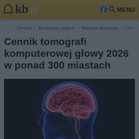
MENU
Fa
Szu
ceb
kaj
Cenniki
Medycyna i piękno
Badania obrazowe
Cennik
ook
Cennik tomografi
komputerowej głowy 2026
w ponad 300 miastach