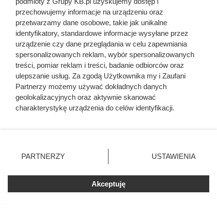
podmioty z Grupy KB.pl uzyskujemy dostęp i
przechowujemy informacje na urządzeniu oraz
Zrobili z żony cesarza „nierządnicę” i
przetwarzamy dane osobowe, takie jak unikalne
przypisali jej 25 mężczyzn jednej nocy.
identyfikatory, standardowe informacje wysyłane przez
Tak Rzym pozbył się zbyt ambitnej
urządzenie czy dane przeglądania w celu zapewniania
kobiety
spersonalizowanych reklam, wybór spersonalizowanych
treści, pomiar reklam i treści, badanie odbiorców oraz
ulepszanie usług. Za zgodą Użytkownika my i Zaufani
Partnerzy możemy używać dokładnych danych
Czytaj także:
geolokalizacyjnych oraz aktywnie skanować
charakterystykę urządzenia do celów identyfikacji.
Cennik usług budowlanych 2026: szczegółowe
Ponieważ cenimy Twoją prywatność, prosimy o zgodę na
ceny prac
korzystanie z tych technologii poprzez kliknięcie
„Akceptuję”. Zgoda jest dobrowolna i zawsze możesz ją
zmienić/wycofać klikając przycisk ustawień prywatności
Cennik gładzi gipsowej i szpachlowania ścian w
PARTNERZY
USTAWIENIA
znajdujący się w lewym dolnym rogu strony. Niektóre
całej Polsce
rodzaje przetwarzania danych nie wymagają zgody
użytkownika, ale masz prawo sprzeciwić się takiemu
Akceptuję
Cennik instalacji elektrycznych - jaka cena za
przetwarzaniu. Preferencje będą miały zastosowania tylko
punkt elektryczny?
na tej witrynie.