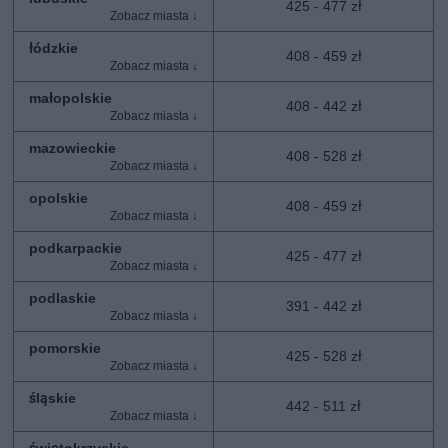
425 - 477 zł
łódzkie
408 - 459 zł
małopolskie
408 - 442 zł
mazowieckie
408 - 528 zł
opolskie
408 - 459 zł
podkarpackie
425 - 477 zł
podlaskie
391 - 442 zł
pomorskie
425 - 528 zł
śląskie
442 - 511 zł