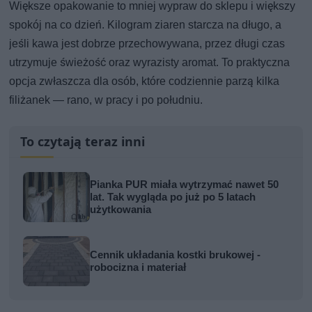
Większe opakowanie to mniej wypraw do sklepu i większy
spokój na co dzień. Kilogram ziaren starcza na długo, a
jeśli kawa jest dobrze przechowywana, przez długi czas
utrzymuje świeżość oraz wyrazisty aromat. To praktyczna
opcja zwłaszcza dla osób, które codziennie parzą kilka
filiżanek — rano, w pracy i po południu.
To czytają teraz inni
Pianka PUR miała wytrzymać nawet 50
lat. Tak wygląda po już po 5 latach
użytkowania
Cennik układania kostki brukowej -
robocizna i materiał