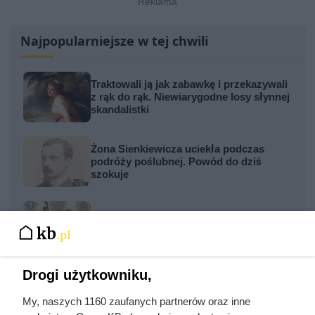
Najpopularniejsze w tej chwili
Traktowali ją jak zabawkę i przekazywali
z rąk do rąk. Niewiarygodne losy słynnej
skandalistki
Żona Sienkiewicza uciekła podczas
podróży poślubnej. Powód do dziś
szokuje
Najgorsza noc poślubna w dziejach
Wawelu. Batory zrobił to tylko trzy razy
Drogi użytkowniku,
Zdrady z obojgiem płci i romans z
siostrą. Ta relacja była najbardziej
My, naszych 1160 zaufanych partnerów oraz inne
toksycznym związkiem w historii sztuki