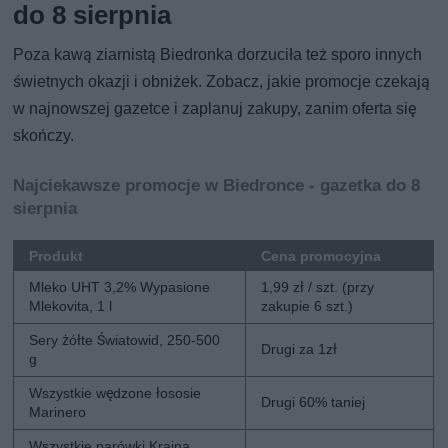
do 8 sierpnia
Poza kawą ziarnistą Biedronka dorzuciła też sporo innych
świetnych okazji i obniżek. Zobacz, jakie promocje czekają
w najnowszej gazetce i zaplanuj zakupy, zanim oferta się
skończy.
Najciekawsze promocje w Biedronce - gazetka do 8
sierpnia
Produkt
Cena promocyjna
Mleko UHT 3,2% Wypasione
1,99 zł / szt. (przy
Mlekovita, 1 l
zakupie 6 szt.)
Sery żółte Światowid, 250-500
Drugi za 1zł
g
Wszystkie wędzone łososie
Drugi 60% taniej
Marinero
Wszystkie parówki Kraina