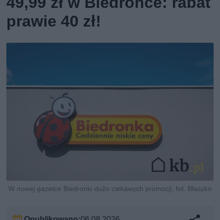
49,99 zł w Biedronce: rabat
prawie 40 zł!
W nowej gazetce Biedronki dużo ciekawych promocji, fot. Blaszko
Opublikowano:
06.08.2026