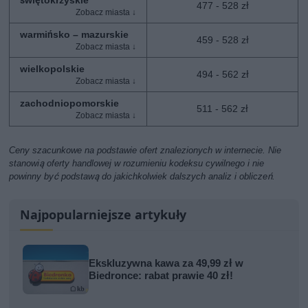
świętokrzyskie
477 - 528 zł
warmińsko – mazurskie
459 - 528 zł
wielkopolskie
494 - 562 zł
zachodniopomorskie
511 - 562 zł
Ceny szacunkowe na podstawie ofert znalezionych w internecie. Nie
stanowią oferty handlowej w rozumieniu kodeksu cywilnego i nie
powinny być podstawą do jakichkolwiek dalszych analiz i obliczeń.
Najpopularniejsze artykuły
Ekskluzywna kawa za 49,99 zł w
Biedronce: rabat prawie 40 zł!