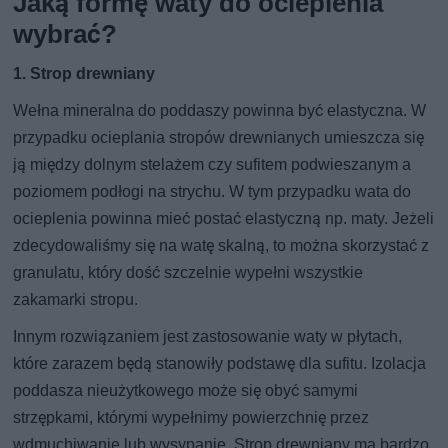
Jaką formę waty do ocieplenia
wybrać?
1. Strop drewniany
Wełna mineralna do poddaszy powinna być elastyczna. W
przypadku ocieplania stropów drewnianych umieszcza się
ją między dolnym stelażem czy sufitem podwieszanym a
poziomem podłogi na strychu. W tym przypadku wata do
ocieplenia powinna mieć postać elastyczną np. maty. Jeżeli
zdecydowaliśmy się na watę skalną, to można skorzystać z
granulatu, który dość szczelnie wypełni wszystkie
zakamarki stropu.
Innym rozwiązaniem jest zastosowanie waty w płytach,
które zarazem będą stanowiły podstawę dla sufitu. Izolacja
poddasza nieużytkowego może się obyć samymi
strzępkami, którymi wypełnimy powierzchnię przez
wdmuchiwanie lub wysypanie. Strop drewniany ma bardzo