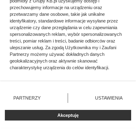
podmioty z Grupy KB.pl uzyskujemy dostęp i
przechowujemy informacje na urządzeniu oraz
przetwarzamy dane osobowe, takie jak unikalne
identyfikatory, standardowe informacje wysyłane przez
urządzenie czy dane przeglądania w celu zapewniania
spersonalizowanych reklam, wybór spersonalizowanych
treści, pomiar reklam i treści, badanie odbiorców oraz
ulepszanie usług. Za zgodą Użytkownika my i Zaufani
Partnerzy możemy używać dokładnych danych
geolokalizacyjnych oraz aktywnie skanować
charakterystykę urządzenia do celów identyfikacji.
Ponieważ cenimy Twoją prywatność, prosimy o zgodę na
korzystanie z tych technologii poprzez kliknięcie
„Akceptuję”. Zgoda jest dobrowolna i zawsze możesz ją
zmienić/wycofać klikając przycisk ustawień prywatności
PARTNERZY
USTAWIENIA
znajdujący się w lewym dolnym rogu strony. Niektóre
rodzaje przetwarzania danych nie wymagają zgody
użytkownika, ale masz prawo sprzeciwić się takiemu
Akceptuję
przetwarzaniu. Preferencje będą miały zastosowania tylko
na tej witrynie.