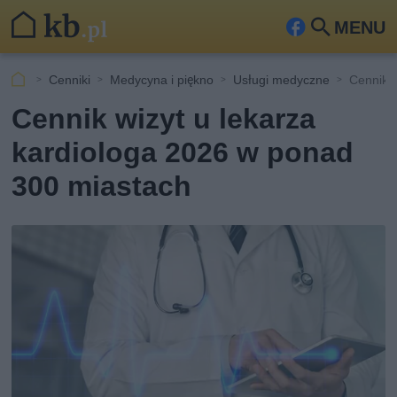
MENU
Fa
Szu
ceb
kaj
Cenniki
Medycyna i piękno
Usługi medyczne
Cennik w
ook
Cennik wizyt u lekarza
kardiologa 2026 w ponad
300 miastach