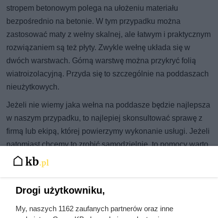
stropem betonowym polega na ułożeniu materiału
bezpośrednio na betonie. W tym przypadku można
zastosować maty z wełny skalnej, ale łatwym i praktycznym
rozwiązaniem są też płyty. Zwykle wełnę układa się w
dwóch warstwach. Górną warstwę można przykryć folią
wiatroizolacyjną. Przyda się to szczególnie na poddaszach
nieużytkowych.
Jeżeli nie wiemy jaka wełna na poddasze będzie najlepsza
w naszym przypadku, to najlepiej skonsultować sprawę z
firmą lub ekipą, której powierzymy wykonanie usługi. Jeżeli
natomiast chcemy to zrobić samodzielnie, to pomocy warto
szukać u specjalistów lub na forum wśród bardziej
doświadczonych użytkowników.
Drogi użytkowniku,
My, naszych 1162 zaufanych partnerów oraz inne