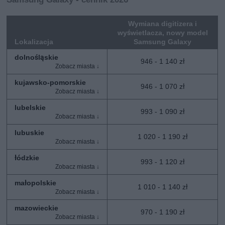
Wymiana digitizera i
wyświetlacza, nowy model
Lokalizacja
Samsung Galaxy
dolnośląskie
946 - 1 140 zł
kujawsko-pomorskie
946 - 1 070 zł
lubelskie
993 - 1 090 zł
lubuskie
1 020 - 1 190 zł
łódzkie
993 - 1 120 zł
małopolskie
1 010 - 1 140 zł
mazowieckie
970 - 1 190 zł