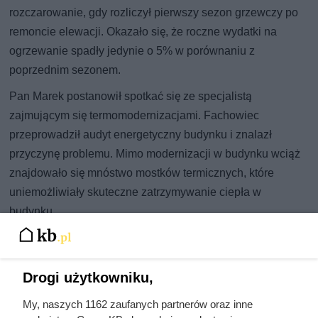
rozczarowanie, gdy rozliczył pierwszy sezon grzewczy po
remoncie elewacji. Okazało się, że roczne wydatki na
ogrzewanie spadły jedynie o 5% w porównaniu z
poprzednim sezonem.
Pan Marek postanowił spotkać się ze specjalistą
zajmującym się termomodernizacjami. Fachowiec
przeprowadził audyt energetyczny budynku i znalazł
przyczynę problemu. Mimo modernizacji w budynku wciąż
znajdowało się mnóstwo mostków termicznych, które
uniemożliwiały skuteczne zatrzymywanie ciepła w
budynku.
Drogi użytkowniku,
My, naszych 1162 zaufanych partnerów oraz inne