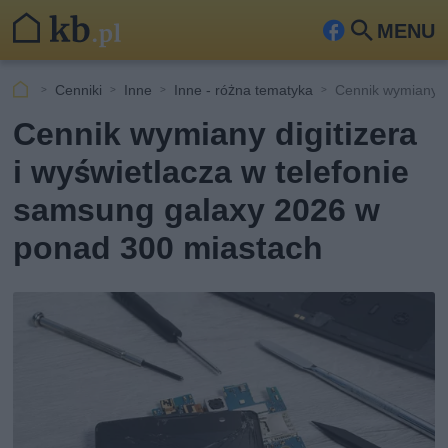
MENU
Fa
Szu
ceb
kaj
Cenniki
Inne
Inne - różna tematyka
Cennik wymiany di
ook
Cennik wymiany digitizera
i wyświetlacza w telefonie
samsung galaxy 2026 w
ponad 300 miastach