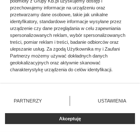
podmioty z Grupy KB.pl uzyskujemy dostęp i
przechowujemy informacje na urządzeniu oraz
przetwarzamy dane osobowe, takie jak unikalne
identyfikatory, standardowe informacje wysyłane przez
urządzenie czy dane przeglądania w celu zapewniania
spersonalizowanych reklam, wybór spersonalizowanych
treści, pomiar reklam i treści, badanie odbiorców oraz
ulepszanie usług. Za zgodą Użytkownika my i Zaufani
Partnerzy możemy używać dokładnych danych
geolokalizacyjnych oraz aktywnie skanować
charakterystykę urządzenia do celów identyfikacji.
Mostki termiczne mogą zniweczyć
Ponieważ cenimy Twoją prywatność, prosimy o zgodę na
efekty kosztownego remontu
korzystanie z tych technologii poprzez kliknięcie
„Akceptuję”. Zgoda jest dobrowolna i zawsze możesz ją
Inwestorzy często zakładają, że o skuteczności
zmienić/wycofać klikając przycisk ustawień prywatności
PARTNERZY
USTAWIENIA
termomodernizacji decyduje przede wszystkim grubość
znajdujący się w lewym dolnym rogu strony. Niektóre
rodzaje przetwarzania danych nie wymagają zgody
warstwy izolacyjnej. Niestety, nawet najlepszy i najgrubszy
użytkownika, ale masz prawo sprzeciwić się takiemu
Akceptuję
styropian może okazać się nieskuteczny, jeśli ocieplenie
przetwarzaniu. Preferencje będą miały zastosowania tylko
nie jest szczelne. Mostki termiczne to drobne wyrwy w
na tej witrynie.
izolacji, które stanowią główną drogę ucieczki ciepła z