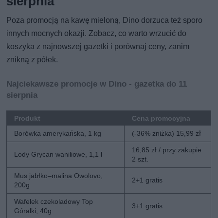
sierpnia
Poza promocją na kawę mieloną, Dino dorzuca też sporo
innych mocnych okazji. Zobacz, co warto wrzucić do
koszyka z najnowszej gazetki i porównaj ceny, zanim
znikną z półek.
Najciekawsze promocje w Dino - gazetka do 11
sierpnia
Produkt
Cena promocyjna
Borówka amerykańska, 1 kg
(-36% zniżka) 15,99 zł
16,85 zł / przy zakupie
Lody Grycan waniliowe, 1,1 l
2 szt.
Mus jabłko–malina Owolovo,
2+1 gratis
200g
Wafelek czekoladowy Top
3+1 gratis
Góralki, 40g