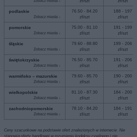
zł/szt
zł/szt
76.50 - 84.20
188 - 197
podlaskie
zł/szt
zł/szt
75.00 - 81.10
191 - 199
pomorskie
zł/szt
zł/szt
79.60 - 88.80
199 - 206
śląskie
zł/szt
zł/szt
76.50 - 85.70
191 - 206
świętokrzyskie
zł/szt
zł/szt
79.60 - 85.70
190 - 200
warmińsko – mazurskie
zł/szt
zł/szt
81.10 - 87.30
184 - 200
wielkopolskie
zł/szt
zł/szt
78.10 - 84.20
184 - 191
zachodniopomorskie
zł/szt
zł/szt
Ceny szacunkowe na podstawie ofert znalezionych w internecie. Nie
stanowią oferty handlowej w rozumieniu kodeksu cywilnego i nie