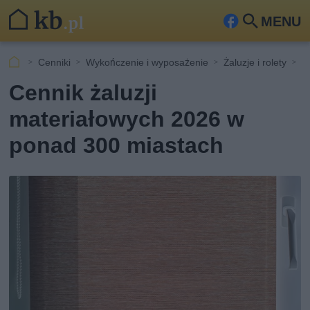
MENU
Fa
Szu
ceb
kaj
Cenniki
Wykończenie i wyposażenie
Żaluzje i rolety
C
ook
Cennik żaluzji
materiałowych 2026 w
ponad 300 miastach