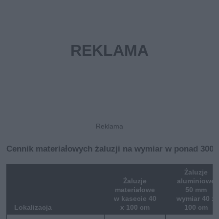
Cennik materiałowych żaluzji na wymiar w ponad 300 
Żaluzje
Żaluzje
aluminiowe
materiałowe
50 mm
w kasecie 40
wymiar 40 x
Lokalizacja
x 100 cm
100 cm