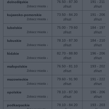
76.50 - 87.30
191 - 211
dolnośląskie
zł/szt
zł/szt
73.50 - 84.20
191 - 206
kujawsko-pomorskie
zł/szt
zł/szt
75.00 - 79.60
184 - 197
lubelskie
zł/szt
zł/szt
78.10 - 87.30
184 - 210
lubuskie
zł/szt
zł/szt
82.70 - 88.80
196 - 206
łódzkie
zł/szt
zł/szt
76.50 - 81.10
193 - 202
małopolskie
zł/szt
zł/szt
79.60 - 91.90
191 - 222
mazowieckie
zł/szt
zł/szt
78.10 - 87.30
196 - 206
opolskie
zł/szt
zł/szt
78.10 - 84.20
193 - 203
podkarpackie