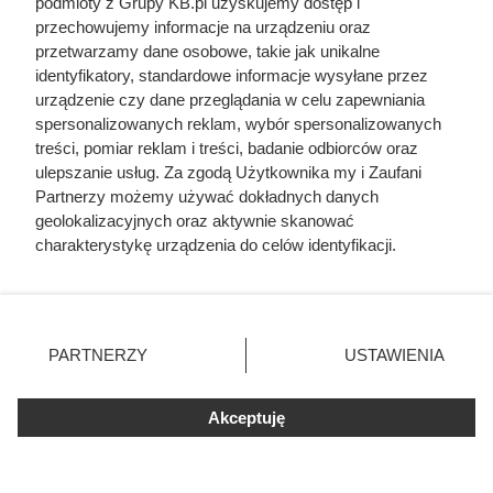
podmioty z Grupy KB.pl uzyskujemy dostęp i
przechowujemy informacje na urządzeniu oraz
przetwarzamy dane osobowe, takie jak unikalne
identyfikatory, standardowe informacje wysyłane przez
Nie harówka była najgorsza.
urządzenie czy dane przeglądania w celu zapewniania
Prawdziwy koszmar chłopek
spersonalizowanych reklam, wybór spersonalizowanych
treści, pomiar reklam i treści, badanie odbiorców oraz
zaczynał się po zamknięciu drzwi
ulepszanie usług. Za zgodą Użytkownika my i Zaufani
domu
Partnerzy możemy używać dokładnych danych
geolokalizacyjnych oraz aktywnie skanować
charakterystykę urządzenia do celów identyfikacji.
Ponieważ cenimy Twoją prywatność, prosimy o zgodę na
korzystanie z tych technologii poprzez kliknięcie
„Akceptuję”. Zgoda jest dobrowolna i zawsze możesz ją
zmienić/wycofać klikając przycisk ustawień prywatności
PARTNERZY
USTAWIENIA
znajdujący się w lewym dolnym rogu strony. Niektóre
rodzaje przetwarzania danych nie wymagają zgody
użytkownika, ale masz prawo sprzeciwić się takiemu
Akceptuję
przetwarzaniu. Preferencje będą miały zastosowania tylko
na tej witrynie.