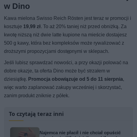
w Dino
Kawa mielona Swisso Reich Rösten jest teraz w promocji i
kosztuje
19,99 zł
. To aż 20% taniej niż przed obniżką. Za
kwotę niższą niż dwie latte kupione na mieście dostajesz
500 g kawy, która bez kompleksów może rywalizować z
droższymi propozycjami dostępnymi w sklepach.
Jeśli lubisz sprawdzać nowości, a przy okazji polować na
dobre okazje, ta oferta Dino może być strzałem w
dziesiątkę.
Promocja obowiązuje od 5 do 11 sierpnia
,
więc warto zaplanować zakupy wcześniej i skorzystać,
zanim produkt zniknie z półek.
To czytają teraz inni
Najemca nie płacił i nie chciał opuścić