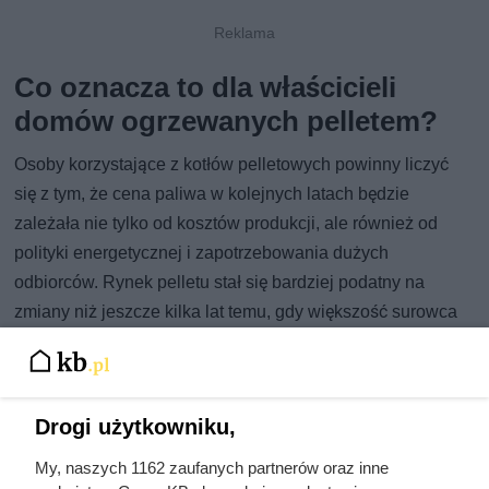
Co oznacza to dla właścicieli
domów ogrzewanych pelletem?
Osoby korzystające z kotłów pelletowych powinny liczyć
się z tym, że cena paliwa w kolejnych latach będzie
zależała nie tylko od kosztów produkcji, ale również od
polityki energetycznej i zapotrzebowania dużych
odbiorców. Rynek pelletu stał się bardziej podatny na
zmiany niż jeszcze kilka lat temu, gdy większość surowca
pochodziła z lokalnego przemysłu drzewnego.
Właściciele takich instalacji powinni zwracać uwagę nie
tylko na cenę, ale również na jakość kupowanego paliwa.
Drogi użytkowniku,
Tańszy pellet o gorszych parametrach może powodować
My, naszych 1162 zaufanych partnerów oraz inne
większe zużycie, problemy z pracą kotła i wyższe koszty