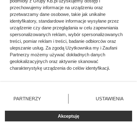
podmioty z Grupy KB.pl uzyskujemy dostęp i
eksploatacji. W praktyce oszczędność przy zakupie może
przechowujemy informacje na urządzeniu oraz
więc okazać się pozorna.
przetwarzamy dane osobowe, takie jak unikalne
identyfikatory, standardowe informacje wysyłane przez
Długoterminowo coraz większe znaczenie będzie miała
urządzenie czy dane przeglądania w celu zapewniania
różnorodność źródeł ogrzewania oraz poprawa
spersonalizowanych reklam, wybór spersonalizowanych
efektywności energetycznej budynków. Dobrze ocieplony
treści, pomiar reklam i treści, badanie odbiorców oraz
dom potrzebuje mniej energii niezależnie od tego, czy
ulepszanie usług. Za zgodą Użytkownika my i Zaufani
Partnerzy możemy używać dokładnych danych
ciepło pochodzi z pelletu, pompy ciepła czy innego źródła.
geolokalizacyjnych oraz aktywnie skanować
Sama zmiana paliwa bez ograniczenia strat energii może
charakterystykę urządzenia do celów identyfikacji.
nie rozwiązać problemu wysokich rachunków.
Ponieważ cenimy Twoją prywatność, prosimy o zgodę na
korzystanie z tych technologii poprzez kliknięcie
„Akceptuję”. Zgoda jest dobrowolna i zawsze możesz ją
zmienić/wycofać klikając przycisk ustawień prywatności
PARTNERZY
USTAWIENIA
znajdujący się w lewym dolnym rogu strony. Niektóre
rodzaje przetwarzania danych nie wymagają zgody
użytkownika, ale masz prawo sprzeciwić się takiemu
Akceptuję
przetwarzaniu. Preferencje będą miały zastosowania tylko
na tej witrynie.