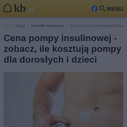
MENU
Fa
Szu
ceb
kaj
Ceny
Cenniki medyczne
Cena pomp insulinowych dla dzi
ook
Cena pompy insulinowej -
zobacz, ile kosztują pompy
dla dorosłych i dzieci