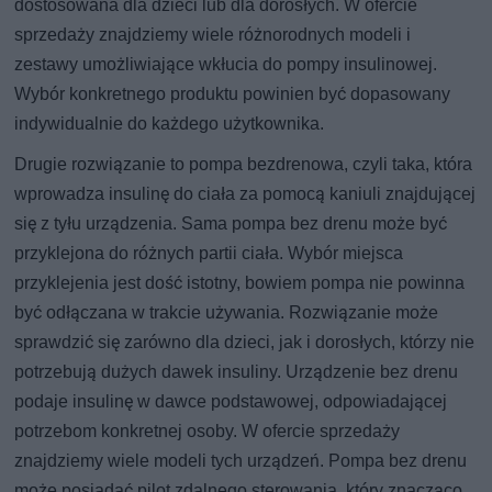
dostosowana dla dzieci lub dla dorosłych. W ofercie
sprzedaży znajdziemy wiele różnorodnych modeli i
zestawy umożliwiające wkłucia do pompy insulinowej.
Wybór konkretnego produktu powinien być dopasowany
indywidualnie do każdego użytkownika.
Drugie rozwiązanie to pompa bezdrenowa, czyli taka, która
wprowadza insulinę do ciała za pomocą kaniuli znajdującej
się z tyłu urządzenia. Sama pompa bez drenu może być
przyklejona do różnych partii ciała. Wybór miejsca
przyklejenia jest dość istotny, bowiem pompa nie powinna
być odłączana w trakcie używania. Rozwiązanie może
sprawdzić się zarówno dla dzieci, jak i dorosłych, którzy nie
potrzebują dużych dawek insuliny. Urządzenie bez drenu
podaje insulinę w dawce podstawowej, odpowiadającej
potrzebom konkretnej osoby. W ofercie sprzedaży
znajdziemy wiele modeli tych urządzeń. Pompa bez drenu
może posiadać pilot zdalnego sterowania, który znacząco