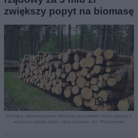
zwiększy popyt na biomasę
Rosnące zainteresowanie biomasą jako paliwem budzi pytania o
wpływ na zasoby leśne i ceny surowca., fot. PhotoHunter