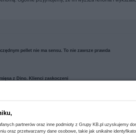
zędnym pellet nie ma sensu. To nie zawsze prawda
mięsa z Dino. Klienci zaskoczeni
iku,
fanych partnerów oraz inne podmioty z Grupy KB.pl uzyskujemy do
niu oraz przetwarzamy dane osobowe, takie jak unikalne identyfikat