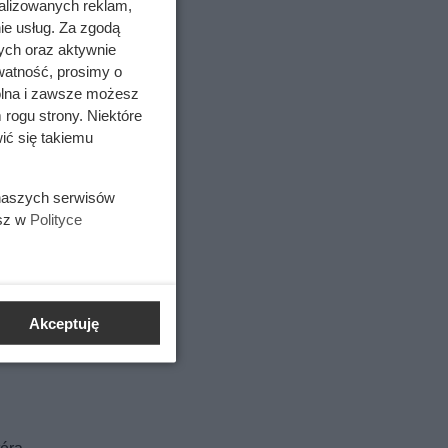
alizowanych reklam,
ie usług. Za zgodą
ych oraz aktywnie
watność, prosimy o
wolna i zawsze możesz
 rogu strony. Niektóre
ić się takiemu
 naszych serwisów
esz w
Polityce
łem
Akceptuję