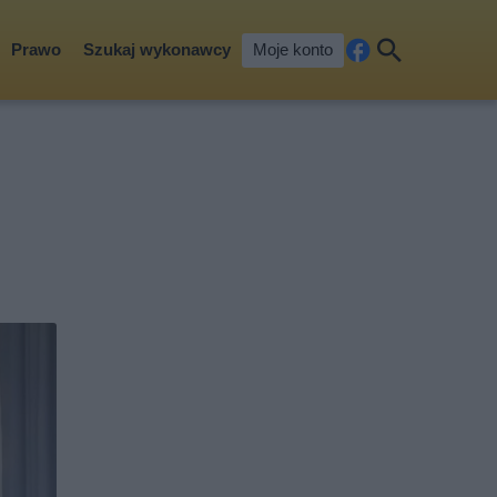
Prawo
Szukaj wykonawcy
Moje konto
Fa
Szu
ceb
kaj
ook