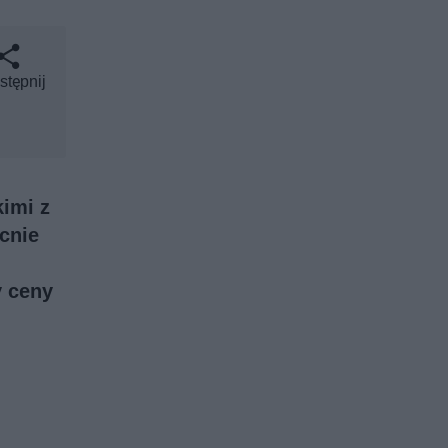
stępnij
imi z
cnie
y ceny