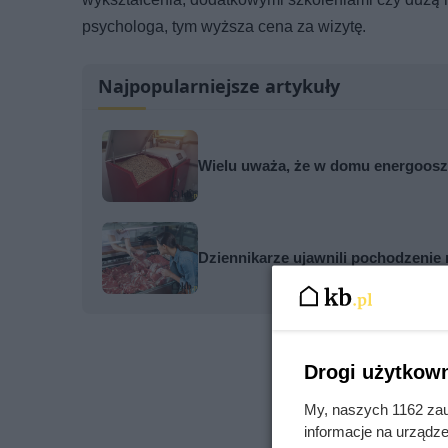
psychologa, tym wyższa cena za wizytę.
Najpopularniejsze artykuły
Wielu uważa, że w domu energooszc
Dziennikarze ujawnili pochodzenie 
Drogi użytkown
My, naszych 1162 zau
informacje na urządze