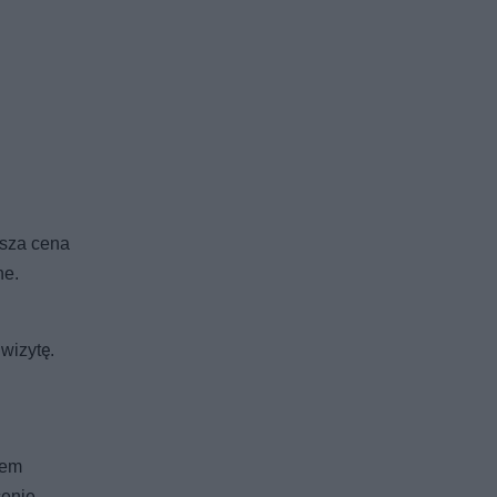
ższa cena
ne.
wizytę.
mem
cenie