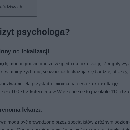
ewództwach
izyt psychologa?
ony od lokalizacji
 będą mocno podzielone ze względu na lokalizację. Z reguły wy
wki w mniejszych miejscowościach okazują się bardziej atrakcyj
dztwami. Dla przykładu, minimalna cena za konsultację
ło 100 zł. Z kolei cena w Wielkopolsce to już około 110 zł za 
 renoma lekarza
upowa mogą być prowadzone przez specjalistów z różnym pozio
renomą. Ogólnie przyjmujemy, że im wyższa renoma i wykształ