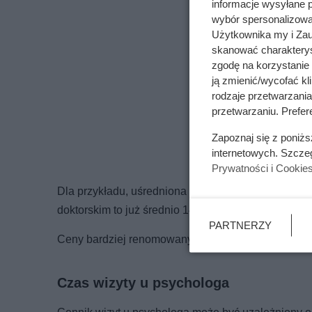
informacje wysyłane 
wybór spersonalizowan
Użytkownika my i Zau
skanować charakterys
zgodę na korzystanie 
ją zmienić/wycofać kl
rodzaje przetwarzani
przetwarzaniu. Prefere
Zapoznaj się z poniż
internetowych. Szcze
Prywatności i Cookie
Dla przykładu, uśredniona cena konsultacji psychol
doktorskim to już średnio 140 zł.
PARTNERZY
Ceny bardziej renomowanych, posiadających najleps
Czas wizyty u psychologa