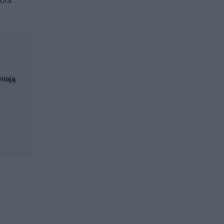
tóra
niają