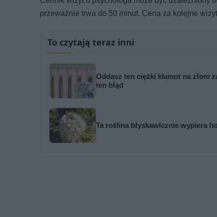
Cennik wizyt u psychologa może być uzależniony od
przeważnie trwa do 50 minut. Cena za kolejne wizyty
To czytają teraz inni
Oddasz ten ciężki klamot na złom za
ten błąd
Ta roślina błyskawicznie wypiera h