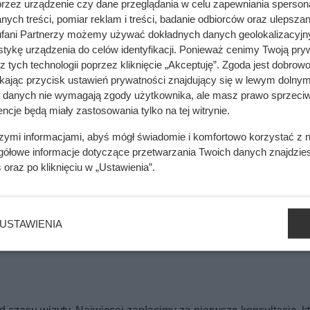
przez urządzenie czy dane przeglądania w celu zapewniania sperson
ych treści, pomiar reklam i treści, badanie odbiorców oraz ulepszan
fani Partnerzy możemy używać dokładnych danych geolokalizacyjn
tykę urządzenia do celów identyfikacji. Ponieważ cenimy Twoją pry
z tych technologii poprzez kliknięcie „Akceptuję”. Zgoda jest dobro
ikając przycisk ustawień prywatności znajdujący się w lewym dolnym
a danych nie wymagają zgody użytkownika, ale masz prawo sprzeciw
ncje będą miały zastosowania tylko na tej witrynie.
szymi informacjami, abyś mógł świadomie i komfortowo korzystać z
gółowe informacje dotyczące przetwarzania Twoich danych znajdzi
s
oraz po kliknięciu w „Ustawienia”.
ogicznej wynosi 110 zł. Z kolei cena wizyty u psychologa z tytu
USTAWIENIA
ze opinie specjalistów często okazują się jeszcze wyższe.