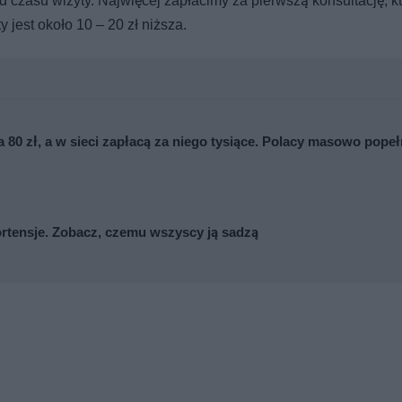
 czasu wizyty. Najwięcej zapłacimy za pierwszą konsultację, k
 jest około 10 – 20 zł niższa.
 80 zł, a w sieci zapłacą za niego tysiące. Polacy masowo popeł
ortensje. Zobacz, czemu wszyscy ją sadzą