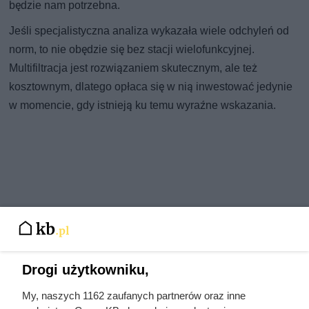
będzie nam potrzebna.
Jeśli specjalistyczna analiza wykazała wiele odchyleń od
norm, to nie obędzie się bez stacji wielofunkcyjnej.
Multifiltracja jest rozwiązaniem skutecznym, ale też
kosztownym, dlatego opłaca się w nią inwestować jedynie
w momencie, gdy istnieją ku temu wyraźne wskazania.
Drogi użytkowniku,
My, naszych 1162 zaufanych partnerów oraz inne