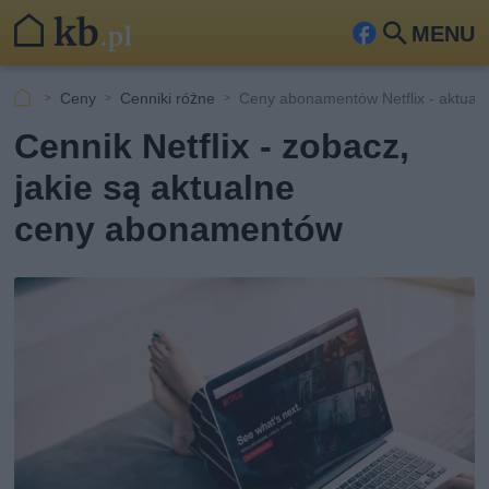
MENU
Fa
Szu
ceb
kaj
Ceny
Cenniki różne
Ceny abonamentów Netflix - aktuali
ook
Cennik Netflix - zobacz,
jakie są aktualne
ceny abonamentów