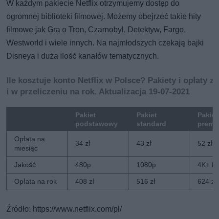
W każdym pakiecie Netflix otrzymujemy dostęp do
ogromnej biblioteki filmowej. Możemy obejrzeć takie hity
filmowe jak Gra o Tron, Czarnobyl, Detektyw, Fargo,
Westworld i wiele innych. Na najmłodszych czekają bajki
Disneya i duża ilość kanałów tematycznych.
Ile kosztuje konto Netflix w Polsce? Pakiety i opłaty z
i w przeliczeniu na rok. Aktualizacja 19-07-2021
Pakiet
Pakiet
Pakiet
podstawowy
standard
premi
Opłata na
34 zł
43 zł
52 zł
miesiąc
Jakość
480p
1080p
4K+ H
Opłata na rok
408 zł
516 zł
624 zł
Źródło: https://www.netflix.com/pl/