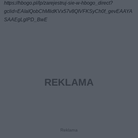
https://hbogo.pl/lp/zarejestruj-sie-w-hbogo_direct?
gclid=EAIaIQobChMIidKVx57v8QIVFKSyCh0f_gevEAAYA
SAAEgLglPD_BwE