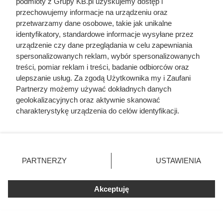
podmioty z Grupy KB.pl uzyskujemy dostęp i
przechowujemy informacje na urządzeniu oraz
przetwarzamy dane osobowe, takie jak unikalne
identyfikatory, standardowe informacje wysyłane przez
urządzenie czy dane przeglądania w celu zapewniania
spersonalizowanych reklam, wybór spersonalizowanych
treści, pomiar reklam i treści, badanie odbiorców oraz
ulepszanie usług. Za zgodą Użytkownika my i Zaufani
Partnerzy możemy używać dokładnych danych
geolokalizacyjnych oraz aktywnie skanować
charakterystykę urządzenia do celów identyfikacji.
Ponieważ cenimy Twoją prywatność, prosimy o zgodę na
korzystanie z tych technologii poprzez kliknięcie
„Akceptuję”. Zgoda jest dobrowolna i zawsze możesz ją
zmienić/wycofać klikając przycisk ustawień prywatności
PARTNERZY
USTAWIENIA
znajdujący się w lewym dolnym rogu strony. Niektóre
rodzaje przetwarzania danych nie wymagają zgody
użytkownika, ale masz prawo sprzeciwić się takiemu
Akceptuję
przetwarzaniu. Preferencje będą miały zastosowania tylko
Przesadna oszczędność może
na tej witrynie.
skończyć się awarią