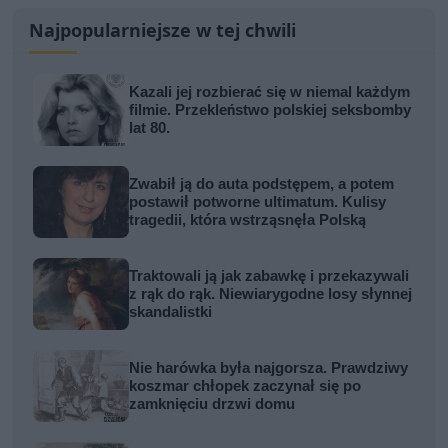
Najpopularniejsze w tej chwili
Kazali jej rozbierać się w niemal każdym
filmie. Przekleństwo polskiej seksbomby
lat 80.
Zwabił ją do auta podstępem, a potem
postawił potworne ultimatum. Kulisy
tragedii, która wstrząsnęła Polską
Traktowali ją jak zabawkę i przekazywali
z rąk do rąk. Niewiarygodne losy słynnej
skandalistki
Nie harówka była najgorsza. Prawdziwy
koszmar chłopek zaczynał się po
zamknięciu drzwi domu