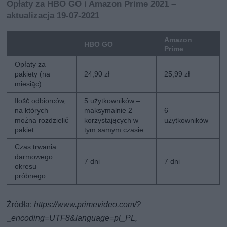
Opłaty za HBO GO i Amazon Prime 2021 –
aktualizacja 19-07-2021
Amazon
HBO GO
Prime
Opłaty za
pakiety (na
24,90 zł
25,99 zł
miesiąc)
Ilość odbiorców,
5 użytkowników –
na których
maksymalnie 2
6
można rozdzielić
korzystających w
użytkowników
pakiet
tym samym czasie
Czas trwania
darmowego
7 dni
7 dni
okresu
próbnego
Źródła:
https://www.primevideo.com/?
_encoding=UTF8&language=pl_PL,