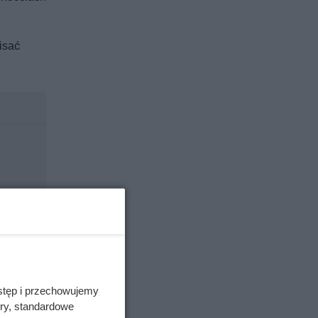
isać
stęp i przechowujemy
ory, standardowe