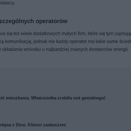
stawcy.
szczególnych operatorów
a się też wiele dodatkowych małych firm, które się tym zajmują
wą komunikację, jednak nie każdy operator ma takie same ścież
y składania wniosku u najbardziej znanych dostawców energii
cić mieszkania. Właścicielka zrobiła coś genialnego!
mięsa z Dino. Klienci zaskoczeni