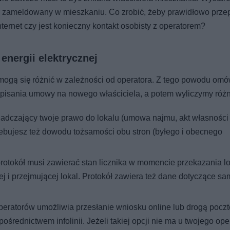
or zameldowany w mieszkaniu. Co zrobić, żeby prawidłowo prze
nternet czy jest konieczny kontakt osobisty z operatorem?
energii elektrycznej
 mogą się różnić w zależności od operatora. Z tego powodu om
pisania umowy na nowego właściciela, a potem wyliczymy różn
czający twoje prawo do lokalu (umowa najmu, akt własności it
rzebujesz też dowodu tożsamości obu stron (byłego i obecnego
otokół musi zawierać stan licznika w momencie przekazania lo
j i przejmującej lokal. Protokół zawiera też dane dotyczące s
peratorów umożliwia przesłanie wniosku online lub drogą pocz
średnictwem infolinii. Jeżeli takiej opcji nie ma u twojego oper