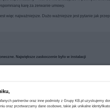
a wspomnianą karę za zerwanie umowy.
 jest więc najważniejsze. Dużo ważniejsze jest pytanie jak przep
łoneczne. Największe zaskoczenie było w instalacji
cji. To, co zastali pod styropianem, zaskoczyło nawet wykonawcę
iku,
fanych partnerów oraz inne podmioty z Grupy KB.pl uzyskujemy do
niu oraz przetwarzamy dane osobowe, takie jak unikalne identyfikat