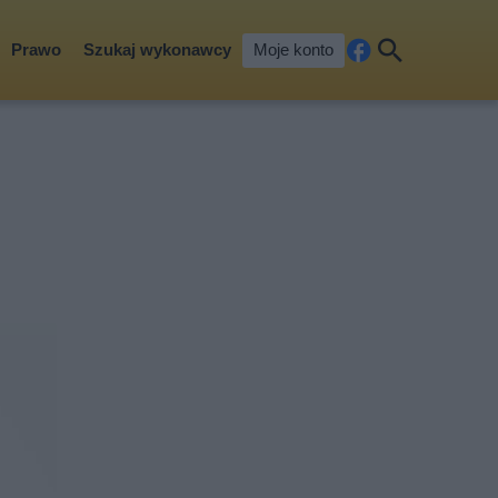
Prawo
Szukaj wykonawcy
Moje konto
Fa
Szu
ceb
kaj
ook