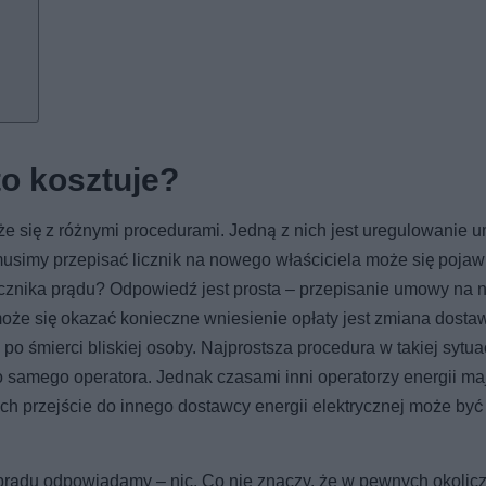
 to kosztuje?
e się z różnymi procedurami. Jedną z nich jest uregulowanie 
usimy przepisać licznik na nowego właściciela może się pojaw
e licznika prądu? Odpowiedź jest prosta – przepisanie umowy na
 może się okazać konieczne wniesienie opłaty jest zmiana dosta
 śmierci bliskiej osoby. Najprostsza procedura w takiej sytuacj
ego samego operatora. Jednak czasami inni operatorzy energii ma
ch przejście do innego dostawcy energii elektrycznej może być
ka prądu odpowiadamy – nic. Co nie znaczy, że w pewnych okolic