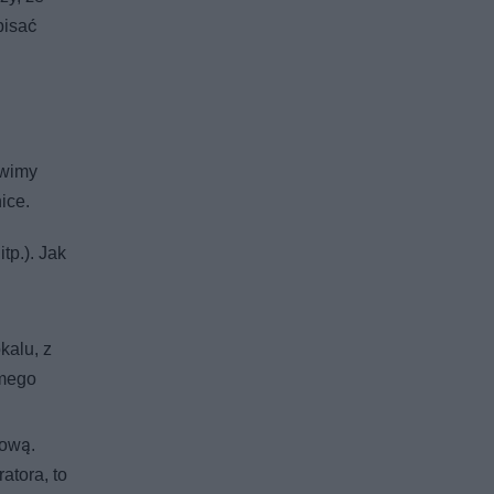
pisać
ówimy
ice.
p.). Jak
kalu, z
amego
tową.
atora, to