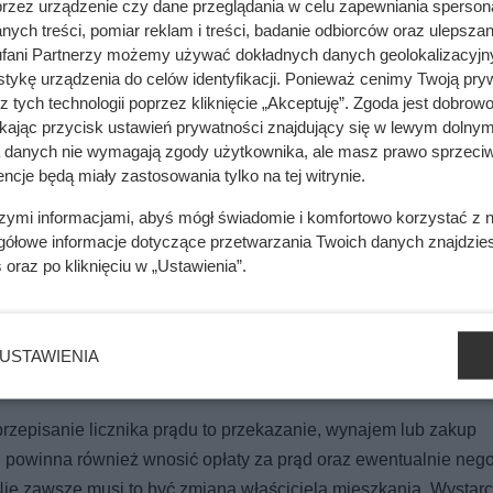
przez urządzenie czy dane przeglądania w celu zapewniania sperson
ych treści, pomiar reklam i treści, badanie odbiorców oraz ulepszan
fani Partnerzy możemy używać dokładnych danych geolokalizacyjn
tykę urządzenia do celów identyfikacji. Ponieważ cenimy Twoją pry
z tych technologii poprzez kliknięcie „Akceptuję”. Zgoda jest dobro
ikając przycisk ustawień prywatności znajdujący się w lewym dolnym
a danych nie wymagają zgody użytkownika, ale masz prawo sprzeciw
ncje będą miały zastosowania tylko na tej witrynie.
szymi informacjami, abyś mógł świadomie i komfortowo korzystać z
gółowe informacje dotyczące przetwarzania Twoich danych znajdzi
s
oraz po kliknięciu w „Ustawienia”.
USTAWIENIA
nika prądu
przepisanie licznika prądu to przekazanie, wynajem lub zakup
u powinna również wnosić opłaty za prąd oraz ewentualnie neg
Nie zawsze musi to być zmiana właściciela mieszkania. Wystarc