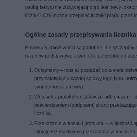
osobą faktycznie zużywającą prąd jest nowy lokat
licznik? Czy można przepisać liczniki prądu przez i
Ogólne zasady przepisywania licznika 
Procedury i możliwości są podobne, ale szczegóły
najpierw podstawowe czynności, potrzebne do prze
Dokumenty – musisz posiadać dokument poświad
przy załatwianiu każdej sprawy tego typu, pot
sygnatariusza umowy).
Wniosek z protokołem zdawczo-odbiorczym – pr
potwierdzeniem (podpisem) strony przekazujące
licznika.
Przekazanie wniosku i protokołu – większość o
Istnieje też możliwość przekazania wniosku za po