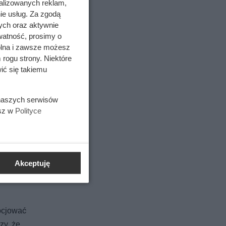
alizowanych reklam,
ie usług. Za zgodą
ych oraz aktywnie
watność, prosimy o
wolna i zawsze możesz
 rogu strony. Niektóre
ić się takiemu
 naszych serwisów
esz w
Polityce
Akceptuję
ocjować
zy, że