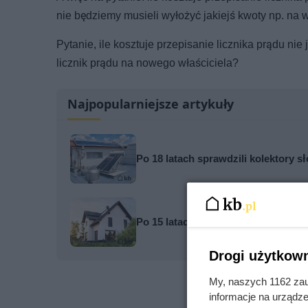
nie będziemy musieli wyłożyć jakiejś kwoty np. n
Pytanie, ile kosztuje przepisanie licznika prądu nie
licznik prądu na nowego właściciela?
Najpopularniejsze artykuły
Po 18 latach sprawdzili kolektory s
Po 15 latach zdjęli fragment elewa
Drogi użytkown
My, naszych 1162 zau
informacje na urządze