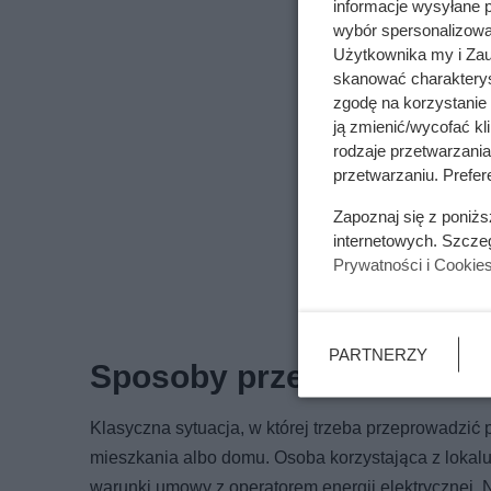
informacje wysyłane 
wybór spersonalizowan
Użytkownika my i Zau
skanować charakterys
zgodę na korzystanie 
ją zmienić/wycofać kl
rodzaje przetwarzani
przetwarzaniu. Prefere
Zapoznaj się z poniż
internetowych. Szcze
Prywatności i Cookie
PARTNERZY
Sposoby przepisania licz
Klasyczna sytuacja, w której trzeba przeprowadzić 
mieszkania albo domu. Osoba korzystająca z lokal
warunki umowy z operatorem energii elektrycznej. 