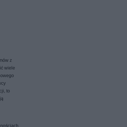
umów z
ić wiele
 nowego
wcy
i, to
ją
znościach