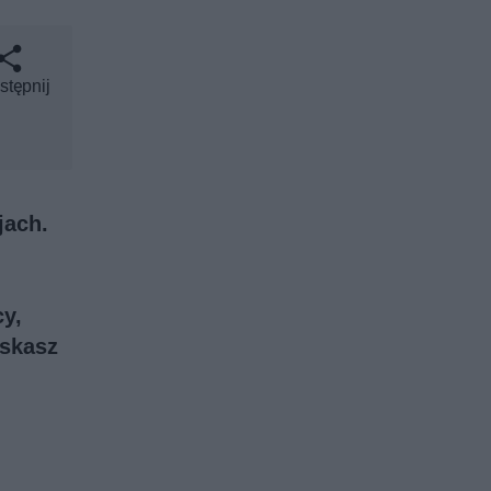
stępnij
jach.
cy
,
yskasz