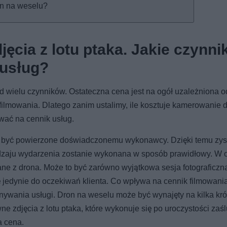
on na weselu?
cia z lotu ptaka. Jakie czynnik
 usług?
 wielu czynników. Ostateczna cena jest na ogół uzależniona o
filmowania. Dlatego zanim ustalimy, ile kosztuje kamerowanie 
wać na cennik usług.
ny być powierzone doświadczonemu wykonawcy. Dzięki temu zy
dzaju wydarzenia zostanie wykonana w sposób prawidłowy. W o
e z drona. Może to być zarówno wyjątkowa sesja fotograficzna,
ę jedynie do oczekiwań klienta. Co wpływa na cennik filmowani
wania usługi. Dron na weselu może być wynajęty na kilka kró
 zdjęcia z lotu ptaka, które wykonuje się po uroczystości zaśl
a cena.