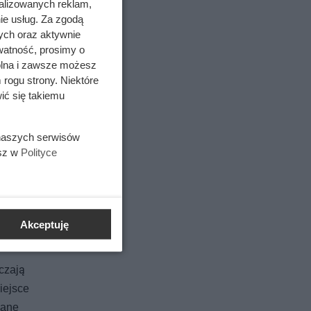
alizowanych reklam,
ie usług. Za zgodą
ych oraz aktywnie
watność, prosimy o
wolna i zawsze możesz
 rogu strony. Niektóre
ić się takiemu
 naszych serwisów
esz w
Polityce
Akceptuję
czają
iejsce
wane