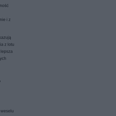
zność
ie i z
kazują
a z lotu
 lepsza
nych
?
a weselu