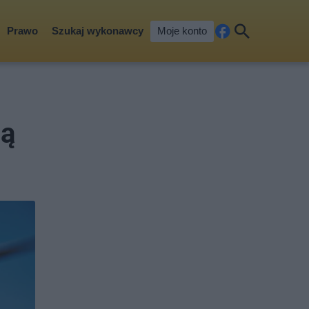
Prawo
Szukaj wykonawcy
Moje konto
Fa
Szu
ceb
kaj
ook
są