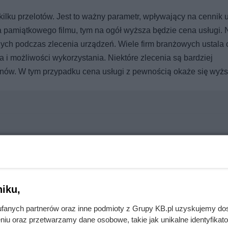
u przelotów. Jest to ważny parametr, wpływający na cennik u
a pamiątkowego filmu, tym na ogół wyższa będzie cena usługi. 
nych podczas zlecenia urządzeń. Wiele firm branżowych ustala 
a i możliwości wykorzystania. Niektóre zlecenia są bardziej
nów. W tym przypadku cena usługi z pewnością okaże się wyżs
erwsze rachunki były brutalnym zaskoczeniem
iku,
mięsa z Dino. Klienci zaskoczeni
fanych partnerów oraz inne podmioty z Grupy KB.pl uzyskujemy do
niu oraz przetwarzamy dane osobowe, takie jak unikalne identyfikat