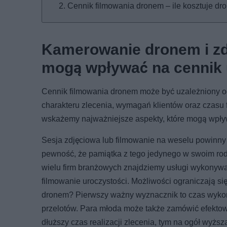
Cennik filmowania dronem – ile kosztuje dr
Kamerowanie dronem i zdję
mogą wpływać na cennik
Cennik filmowania dronem może być uzależniony od
charakteru zlecenia, wymagań klientów oraz czasu 
wskażemy najważniejsze aspekty, które mogą wpły
Sesja zdjęciowa lub filmowanie na weselu powin
pewność, że pamiątka z tego jedynego w swoim ro
wielu firm branżowych znajdziemy usługi wykonywan
filmowanie uroczystości. Możliwości ograniczają si
dronem? Pierwszy ważny wyznacznik to czas wykony
przelotów. Para młoda może także zamówić efektowne
dłuższy czas realizacji zlecenia, tym na ogół wyższ