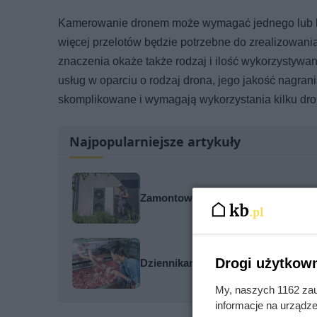
Kamerowanie dronem może wymagać jednego lub kilk
więcej przelotów będzie potrzebne do zrealizowani
znaczenia okaże także rodzaj i ilość wykorzystywa
usług w oparciu o rodzaj drona, jego jakość nagrani
skomplikowane i wymagają wykorzystania kilku dro
Najpopularniejsze artykuły
Zamontowali pompę bez audytu. Pi
Drogi użytkown
Dziennikarze ujawnili pochodzenie 
My, naszych 1162 zau
informacje na urządze