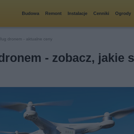
Budowa
Remont
Instalacje
Cenniki
Ogrody
ług dronem - aktualne ceny
dronem - zobacz, jakie 