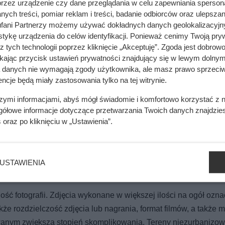
przez urządzenie czy dane przeglądania w celu zapewniania sperson
ych treści, pomiar reklam i treści, badanie odbiorców oraz ulepszan
fani Partnerzy możemy używać dokładnych danych geolokalizacyjn
tykę urządzenia do celów identyfikacji. Ponieważ cenimy Twoją pry
z tych technologii poprzez kliknięcie „Akceptuję”. Zgoda jest dobro
ikając przycisk ustawień prywatności znajdujący się w lewym dolnym
a danych nie wymagają zgody użytkownika, ale masz prawo sprzeciw
ncje będą miały zastosowania tylko na tej witrynie.
szymi informacjami, abyś mógł świadomie i komfortowo korzystać z
gółowe informacje dotyczące przetwarzania Twoich danych znajdzi
s
oraz po kliknięciu w „Ustawienia”.
USTAWIENIA
ść fotografii. Zdjęcia wykonane w większej ilości na ogół ozna
że rozdzielczość zdjęcia lub nagrania, format filmów, a także m
wanym zwiększa stopień skomplikowania. Tereny niezurbanizo