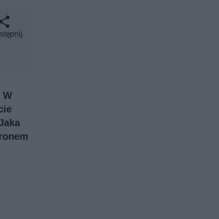
stępnij
. W
cie
 Jaka
dronem