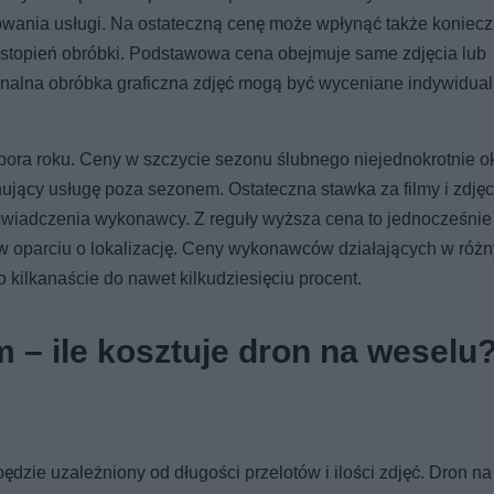
owania usługi. Na ostateczną cenę może wpłynąć także koniec
 stopień obróbki. Podstawowa cena obejmuje same zdjęcia lub
nalna obróbka graficzna zdjęć mogą być wyceniane indywidualn
ora roku. Ceny w szczycie sezonu ślubnego niejednokrotnie o
jący usługę poza sezonem. Ostateczna stawka za filmy i zdjęci
świadczenia wykonawcy. Z reguły wyższa cena to jednocześnie
 oparciu o lokalizację. Ceny wykonawców działających w róż
 kilkanaście do nawet kilkudziesięciu procent.
 – ile kosztuje dron na weselu
dzie uzależniony od długości przelotów i ilości zdjęć. Dron n