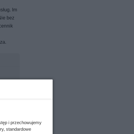
sług. Im
Nie bez
cennik
za.
stęp i przechowujemy
ory, standardowe