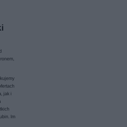
i
d
dronem,
skujemy
fertach
 jak i
a
tkich
ubin. Im