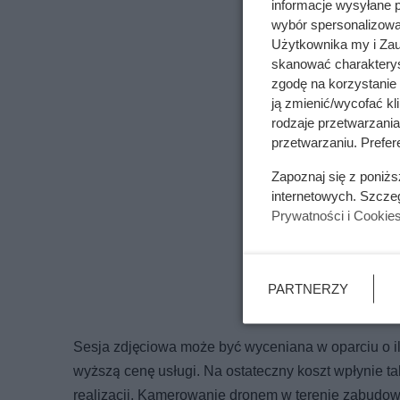
informacje wysyłane 
wybór spersonalizowan
Użytkownika my i Zau
skanować charakterys
zgodę na korzystanie 
ją zmienić/wycofać kl
rodzaje przetwarzani
przetwarzaniu. Prefere
Zapoznaj się z poniż
internetowych. Szcze
Prywatności i Cookie
PARTNERZY
Sesja zdjęciowa może być wyceniana w oparciu o ilo
wyższą cenę usługi. Na ostateczny koszt wpłynie tak
realizacji. Kamerowanie dronem w terenie zabudo