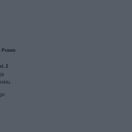
 – Prawo
st. 2
ję
iektu.
ego