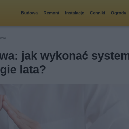
Budowa
Remont
Instalacje
Cenniki
Ogrody
mowa
owa: jak wykonać syste
gie lata?