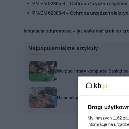
PN-EN 62305-3 – Ochrona fizyczna i system 
PN-EN 62305-4 – Ochrona urządzeń elektryc
Instalacja odgromowa – jak wykonać krok po kr
Najpopularniejsze artykuły
Wyrzucił stary komputer. Sąsiad po
Dziennikarze ujawnili pochodzenie 
Drogi użytkown
My, naszych 1162 zau
informacje na urządze