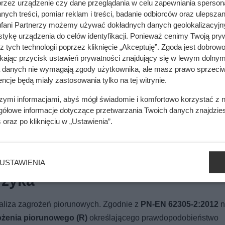
przez urządzenie czy dane przeglądania w celu zapewniania sperson
ych treści, pomiar reklam i treści, badanie odbiorców oraz ulepszan
fani Partnerzy możemy używać dokładnych danych geolokalizacyjn
tykę urządzenia do celów identyfikacji. Ponieważ cenimy Twoją pry
z tych technologii poprzez kliknięcie „Akceptuję”. Zgoda jest dobro
ikając przycisk ustawień prywatności znajdujący się w lewym dolnym
a danych nie wymagają zgody użytkownika, ale masz prawo sprzeciw
ncje będą miały zastosowania tylko na tej witrynie.
szymi informacjami, abyś mógł świadomie i komfortowo korzystać z
gółowe informacje dotyczące przetwarzania Twoich danych znajdzi
s
oraz po kliknięciu w „Ustawienia”.
USTAWIENIA
yzyka
naliza zagrożeń piorunowych. Zgodnie z
PN-EN 62305-2:2012
n
ożenia piorunowego (R)
określającego prawdopodobieństwo