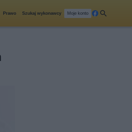
Prawo
Szukaj wykonawcy
Moje konto
Fa
Szu
ceb
kaj
ook
m