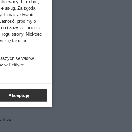
alizowanych reklam,
ie usług. Za zgodą
ych oraz aktywnie
watność, prosimy o
wolna i zawsze możesz
 rogu strony. Niektóre
ić się takiemu
 naszych serwisów
esz w
Polityce
Akceptuję
ależy