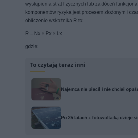
wystąpienia strat fizycznych lub zakłóceń funkcj
komponentów ryzyka jest procesem złożonym i cza
obliczenie wskaźnika R to:
R = Nx × Px × Lx
gdzie:
To czytają teraz inni
Najemca nie płacił i nie chciał opuś
Po 25 latach z fotowoltaiką dzieje 