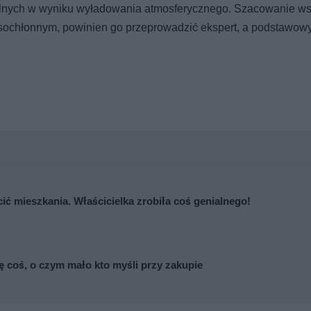
onalnych w wyniku wyładowania atmosferycznego. Szacowanie ws
sochłonnym, powinien go przeprowadzić ekspert, a podstawow
cić mieszkania. Właścicielka zrobiła coś genialnego!
się coś, o czym mało kto myśli przy zakupie