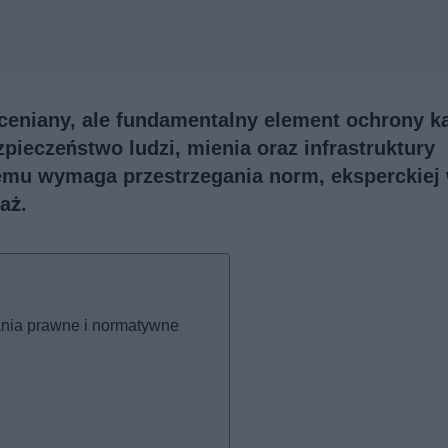
oceniany, ale fundamentalny element ochrony k
ieczeństwo ludzi, mienia oraz infrastruktury
temu wymaga przestrzegania norm, eksperckiej
aż.
nia prawne i normatywne