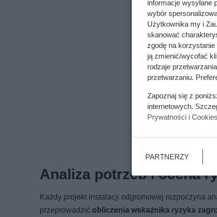
informacje wysyłane 
wybór spersonalizowan
Użytkownika my i Zau
skanować charakterys
zgodę na korzystanie 
ją zmienić/wycofać kl
rodzaje przetwarzani
przetwarzaniu. Prefere
Zapoznaj się z poniż
internetowych. Szcze
Prywatności i Cookie
PARTNERZY
Analiza potrzeb i ocena r
Każdy projekt instalacji odgromowej rozpoczyna a
przeprowadzić
obliczenia wskaźnika ryzyka zagr