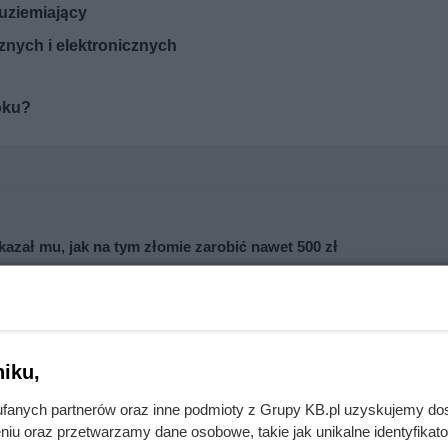
uziemiający
znych i elektronicznych
oku?
kazał mu, jak na tym złomie zarobić nawet 500 zł
mięsa z Dino. Klienci zaskoczeni
iku,
fanych partnerów oraz inne podmioty z Grupy KB.pl uzyskujemy do
niu oraz przetwarzamy dane osobowe, takie jak unikalne identyfikat