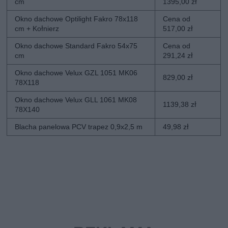
cm
1395,00 zł
Okno dachowe Optilight Fakro 78x118
Cena od
cm + Kołnierz
517,00 zł
Okno dachowe Standard Fakro 54x75
Cena od
cm
291,24 zł
Okno dachowe Velux GZL 1051 MK06
829,00 zł
78X118
Okno dachowe Velux GLL 1061 MK08
1139,38 zł
78X140
Blacha panelowa PCV trapez 0,9x2,5 m
49,98 zł