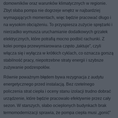
domowników oraz warunków klimatycznych w regionie.
Zbyt słaba pompa nie dogrzeje wnętrz w najbardziej
wymagających momentach, więc będzie pracować długo i
na wysokim obciążeniu. To przyspiesza zużycie sprężarki i
nierzadko wymusza uruchamianie dodatkowych grzałek
elektrycznych, które potrafią mocno podbić rachunki. Z
kolei pompa przewymiarowana często „taktuje”, czyli
włącza się i wyłącza w krótkich cyklach, co oznacza gorszą
stabilność pracy, niepotrzebne straty energii i szybsze
zużywanie podzespołów.
Równie poważnym błędem bywa rezygnacja z audytu
energetycznego przed instalacją. Bez rzetelnego
policzenia strat ciepła i oceny stanu izolacji trudno dobrać
urządzenie, które będzie pracowało efektywnie przez cały
sezon. W starszych, słabo ocieplonych budynkach brak
termomodernizacji sprawia, że pompa ciepła musi „gonić”