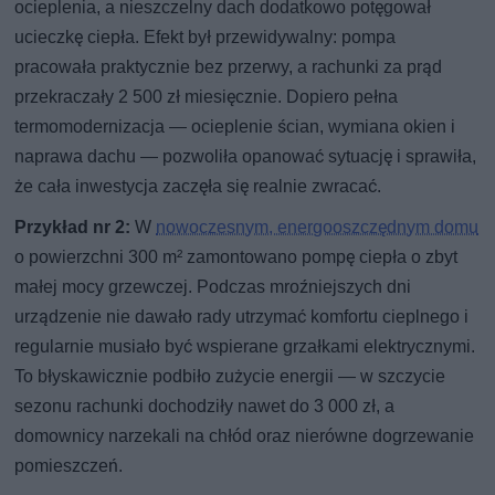
ocieplenia, a nieszczelny dach dodatkowo potęgował
ucieczkę ciepła. Efekt był przewidywalny: pompa
pracowała praktycznie bez przerwy, a rachunki za prąd
przekraczały 2 500 zł miesięcznie. Dopiero pełna
termomodernizacja — ocieplenie ścian, wymiana okien i
naprawa dachu — pozwoliła opanować sytuację i sprawiła,
że cała inwestycja zaczęła się realnie zwracać.
Przykład nr 2:
W
nowoczesnym, energooszczędnym domu
o powierzchni 300 m² zamontowano pompę ciepła o zbyt
małej mocy grzewczej. Podczas mroźniejszych dni
urządzenie nie dawało rady utrzymać komfortu cieplnego i
regularnie musiało być wspierane grzałkami elektrycznymi.
To błyskawicznie podbiło zużycie energii — w szczycie
sezonu rachunki dochodziły nawet do 3 000 zł, a
domownicy narzekali na chłód oraz nierówne dogrzewanie
pomieszczeń.