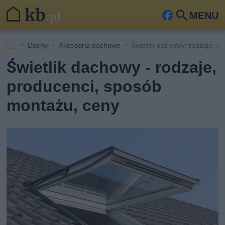
MENU
Fa
Szu
ceb
kaj
Dachy
Akcesoria dachowe
Świetlik dachowy: rodzaje, m
ook
Świetlik dachowy - rodzaje,
producenci, sposób
montażu, ceny