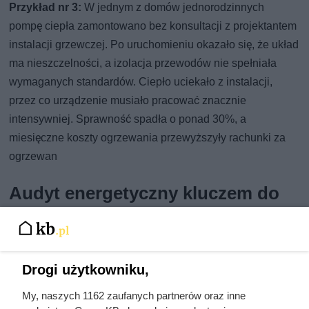
Przykład nr 3:
W jednym z domów jednorodzinnych
pompę ciepła zamontowano bez konsultacji z projektantem
instalacji grzewczej. Po uruchomieniu okazało się, że układ
ma nieszczelności, a izolacja przewodów nie spełniała
wymaganych standardów. Ciepło uciekało z instalacji,
przez co urządzenie musiało pracować znacznie
intensywniej. Sprawność spadła o ponad 30%, a
miesięczne koszty ogrzewania przewyższyły rachunki za
ogrzewan
Audyt energetyczny kluczem do
doboru pompy
Podstawą bezproblemowej pracy
pompy ciepła
jest
rzetelnie wykonany audyt energetyczny budynku jeszcze
Drogi użytkowniku,
przed wyborem konkretnego modelu. Dopiero szczegółowa
My, naszych 1162 zaufanych partnerów oraz inne
analiza strat ciepła i faktycznej charakterystyki