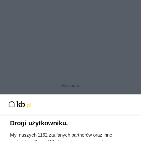
Czytaj także:
Drogi użytkowniku,
Odarci ze skóry, rozcięci piłą i przybici do krzyża
My, naszych 1162 zaufanych partnerów oraz inne
głową w dół. Mroczny i krwawy koniec uczniów