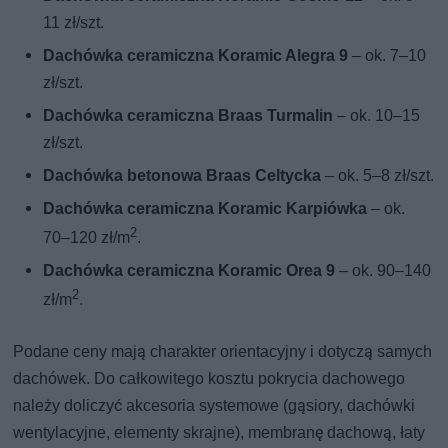
11 zł/szt.
Dachówka ceramiczna Koramic Alegra 9
– ok. 7–10
zł/szt.
Dachówka ceramiczna Braas Turmalin
– ok. 10–15
zł/szt.
Dachówka betonowa Braas Celtycka
– ok. 5–8 zł/szt.
Dachówka ceramiczna Koramic Karpiówka
– ok.
2
70–120 zł/m
.
Dachówka ceramiczna Koramic Orea 9
– ok. 90–140
2
zł/m
.
Podane ceny mają charakter orientacyjny i dotyczą samych
dachówek. Do całkowitego kosztu pokrycia dachowego
należy doliczyć akcesoria systemowe (gąsiory, dachówki
wentylacyjne, elementy skrajne), membranę dachową, łaty