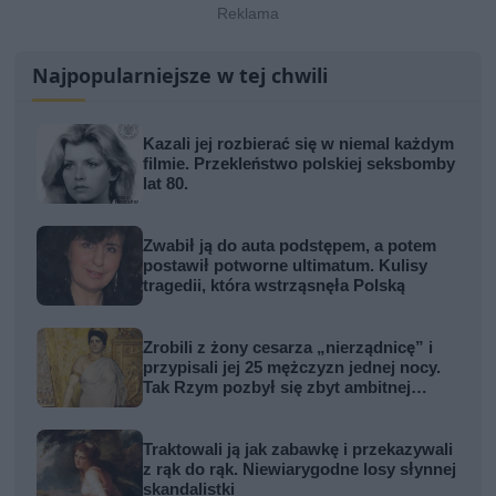
Najpopularniejsze w tej chwili
Kazali jej rozbierać się w niemal każdym
filmie. Przekleństwo polskiej seksbomby
lat 80.
Zwabił ją do auta podstępem, a potem
postawił potworne ultimatum. Kulisy
tragedii, która wstrząsnęła Polską
Zrobili z żony cesarza „nierządnicę” i
przypisali jej 25 mężczyzn jednej nocy.
Tak Rzym pozbył się zbyt ambitnej
kobiety
Traktowali ją jak zabawkę i przekazywali
z rąk do rąk. Niewiarygodne losy słynnej
skandalistki