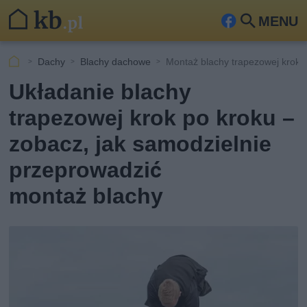
MENU
Fa
Szu
ceb
kaj
Dachy
Blachy dachowe
Montaż blachy trapezowej krok 
ook
Układanie blachy
trapezowej krok po kroku –
zobacz, jak samodzielnie
przeprowadzić
montaż blachy