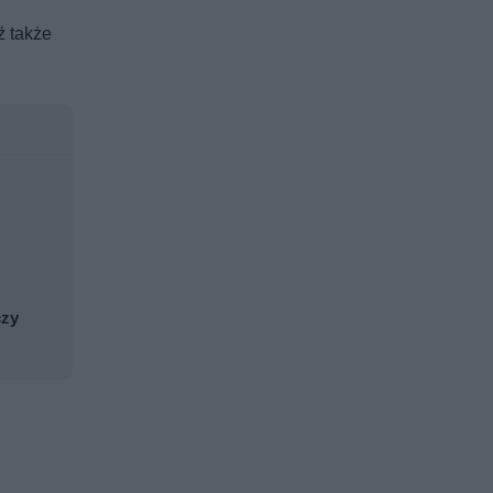
ź także
czy