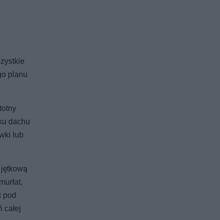
zystkie
go planu
totny
dku dachu
wki lub
 jętkową
murłat,
ć pod
 całej