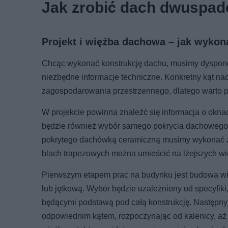
Jak zrobić dach dwuspa
Projekt i więźba dachowa – jak wyko
Chcąc wykonać konstrukcję dachu, musimy dyspono
niezbędne informacje techniczne. Konkretny kąt 
zagospodarowania przestrzennego, dlatego warto prz
W projekcie powinna znaleźć się informacja o okn
będzie również wybór samego pokrycia dachowego, 
pokrytego dachówką ceramiczną musimy wykonać zn
blach trapezowych można umieścić na lżejszych więź
Pierwszym etapem prac na budynku jest budowa wię
lub jętkową. Wybór będzie uzależniony od specyfik
będącymi podstawą pod całą konstrukcję. Następn
odpowiednim kątem, rozpoczynając od kalenicy, aż 