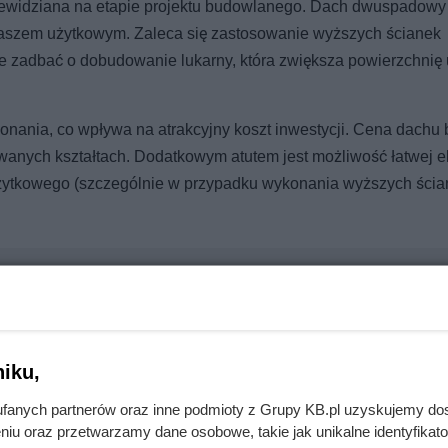
ewidziana na etapie projektu budowlanego. Dach dwuspadow
aszem użytkowym. Zaleca się zastosowanie wyższych ścianek
e zadbać o dobudowanie lukarny, która zwiększa powierzchnię
ania, co wpływa na atrakcyjny koszt inwestycji. Cena dachu 
wanych kształtach. Dodatkowym atutem jest możliwość łatwej el
żytkowego (szczególnie w przypadku wykonania wyższych ścia
erwsze rachunki były brutalnym zaskoczeniem
iku,
fanych partnerów oraz inne podmioty z Grupy KB.pl uzyskujemy do
niu oraz przetwarzamy dane osobowe, takie jak unikalne identyfikat
cji. To, co zastali pod styropianem, zaskoczyło nawet wykonawcę