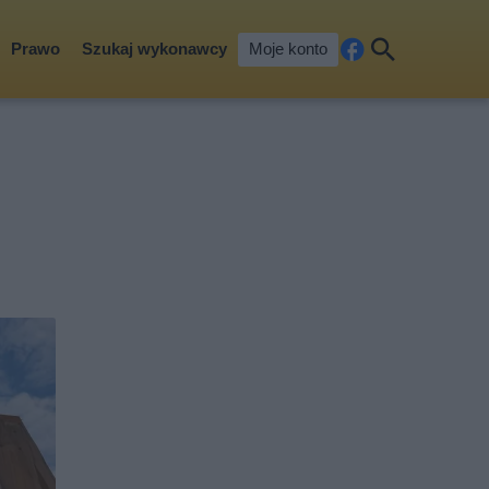
Prawo
Szukaj wykonawcy
Moje konto
Fa
Szu
ceb
kaj
ook