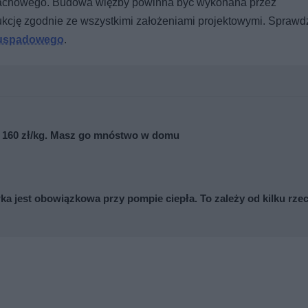
a dachowego. Budowa więźby powinna być wykonana przez
ukcję zgodnie ze wszystkimi założeniami projektowymi. Sprawd
wuspadowego
.
et 160 zł/kg. Masz go mnóstwo w domu
a jest obowiązkowa przy pompie ciepła. To zależy od kilku rze