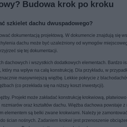
dowy? Budowa krok po kroku
nać szkielet dachu dwuspadowego?
wać dokumentacją projektową. W dokumencie znajdują się ws
nachylenia dachu może być uzależniony od wymogów miejscowe
yjrzeć się tej dokumentacji.
ach dachowych i wszystkich dodatkowych elementach. Bardzo is
który ma wpływ na całą konstrukcję. Dla przykładu, w przypa
acznie masywniejszą więźbę. Lekkie pokrycie z blachodachó
bach (co przekłada się na niższy koszt inwestycji).
źby. Projekt może zakładać konstrukcję krokwiową, płatwiowo
i, rozmiarów oraz kształtów dachu. Więźba dachowa powstaje z 
ym elementem są belki zwane krokwiami. Należy je zamontowa
do ścian nośnych. Zadaniem krokwi jest przenoszenie obciążeń