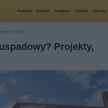
Budowa
Remont
Instalacje
Cenniki
Ogrody
adowy: poradnik
wuspadowy? Projekty,