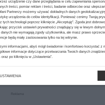
przez urządzenie czy dane przeglądania w celu zapewniania sperson
ych treści, pomiar reklam i treści, badanie odbiorców oraz ulepszan
fani Partnerzy możemy używać dokładnych danych geolokalizacyjn
tykę urządzenia do celów identyfikacji. Ponieważ cenimy Twoją pry
z tych technologii poprzez kliknięcie „Akceptuję”. Zgoda jest dobro
ikając przycisk ustawień prywatności znajdujący się w lewym dolnym
a danych nie wymagają zgody użytkownika, ale masz prawo sprzeciw
ncje będą miały zastosowania tylko na tej witrynie.
szymi informacjami, abyś mógł świadomie i komfortowo korzystać z
gółowe informacje dotyczące przetwarzania Twoich danych znajdzi
s
oraz po kliknięciu w „Ustawienia”.
USTAWIENIA