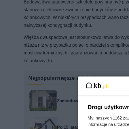
Budowa dwuspadowego szkieletu powinna być prz
stanowić efektowne zwieńczenie budynków z podd
kolankowych. W niektórych przypadkach warto takż
najwyższej kondygnacji budynku.
Więźba dwuspadowa jest stosunkowo łatwa do wykon
niższa niż w przypadku połaci o bardziej skompliko
mostków termicznych i zaaranżowania poddasza u
kolankowych).
Najpopularniejsze artykuły
Zamontowali pompę bez audytu. Pi
Drogi użytkown
My, naszych 1162 zau
informacje na urządze
Po 15 latach zdjęli fragment elewa