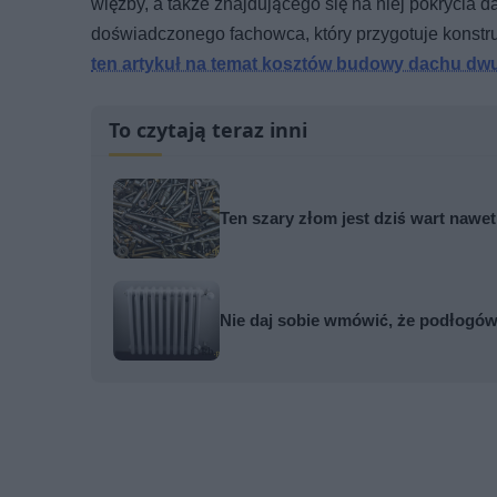
więźby, a także znajdującego się na niej pokryci
doświadczonego fachowca, który przygotuje konstr
ten artykuł na temat kosztów budowy dachu d
To czytają teraz inni
Ten szary złom jest dziś wart naw
Nie daj sobie wmówić, że podłogówk