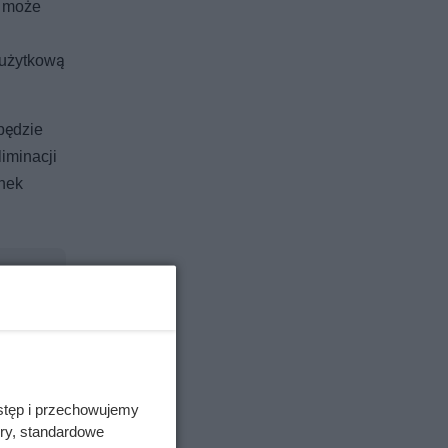
y może
 użytkową
będzie
iminacji
nek
stęp i przechowujemy
ory, standardowe