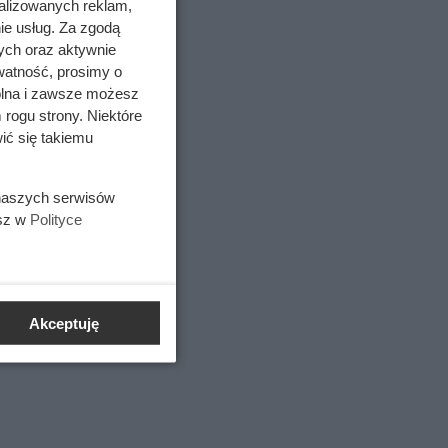
alizowanych reklam,
ie usług. Za zgodą
ych oraz aktywnie
watność, prosimy o
wolna i zawsze możesz
 rogu strony. Niektóre
ić się takiemu
 naszych serwisów
esz w
Polityce
Akceptuję