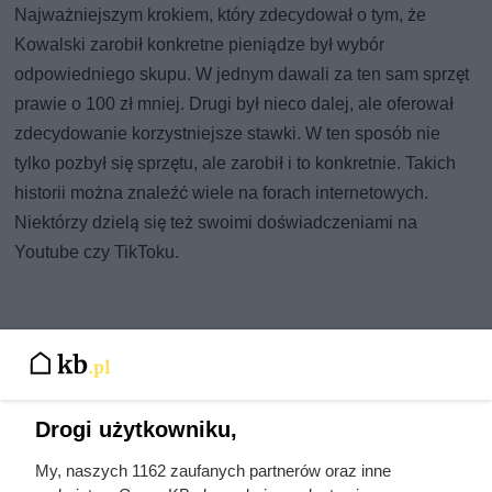
Najważniejszym krokiem, który zdecydował o tym, że
Kowalski zarobił konkretne pieniądze był wybór
odpowiedniego skupu. W jednym dawali za ten sam sprzęt
prawie o 100 zł mniej. Drugi był nieco dalej, ale oferował
zdecydowanie korzystniejsze stawki. W ten sposób nie
tylko pozbył się sprzętu, ale zarobił i to konkretnie. Takich
historii można znaleźć wiele na forach internetowych.
Niektórzy dzielą się też swoimi doświadczeniami na
Youtube czy TikToku.
Drogi użytkowniku,
My, naszych 1162 zaufanych partnerów oraz inne