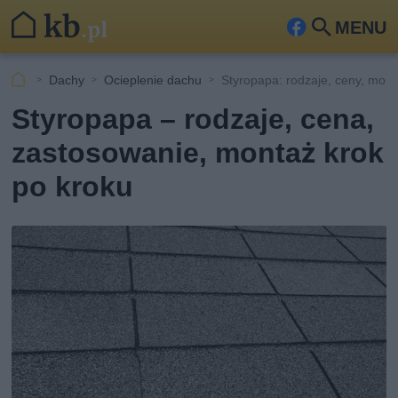
MENU
Fa
Szu
ceb
kaj
Dachy
Ocieplenie dachu
Styropapa: rodzaje, ceny, mon
ook
Styropapa – rodzaje, cena,
zastosowanie, montaż krok
po kroku