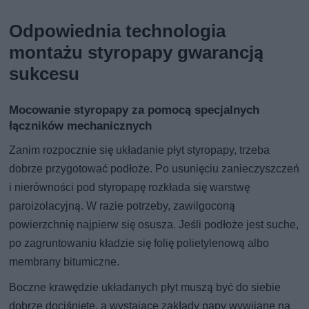
Odpowiednia technologia
montażu styropapy gwarancją
sukcesu
Mocowanie styropapy za pomocą specjalnych
łączników mechanicznych
Zanim rozpocznie się układanie płyt styropapy, trzeba
dobrze przygotować podłoże. Po usunięciu zanieczyszczeń
i nierówności pod styropapę rozkłada się warstwę
paroizolacyjną. W razie potrzeby, zawilgoconą
powierzchnię najpierw się osusza. Jeśli podłoże jest suche,
po zagruntowaniu kładzie się folię polietylenową albo
membrany bitumiczne.
Boczne krawędzie układanych płyt muszą być do siebie
dobrze dociśnięte, a wystające zakłady papy wywijane na