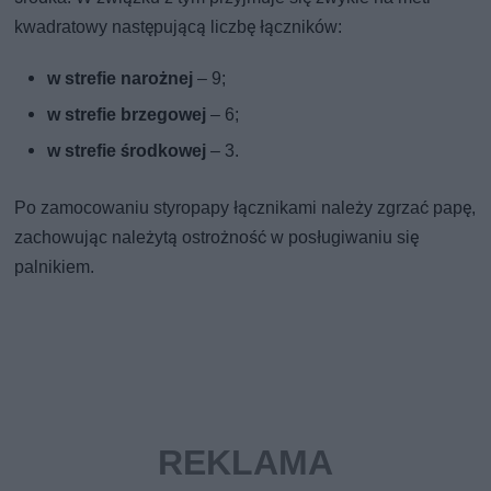
kwadratowy następującą liczbę łączników:
w strefie narożnej
– 9;
w strefie brzegowej
– 6;
w strefie środkowej
– 3.
Po zamocowaniu styropapy łącznikami należy zgrzać papę,
zachowując należytą ostrożność w posługiwaniu się
palnikiem.