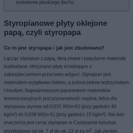
ocieplenie płaskiego dachu
Styropianowe płyty oklejone
papą, czyli styropapa
Co to jest styropapa i jak jest zbudowana?
Łącząc styropian z papą, dwa znane i popularne materiały
budowlane, otrzymano płyty ocieplające z
zabezpieczeniem przeciwko wilgoci. Styropian jest
materiałem wyjątkowo lekkim, a jednocześnie wytrzymałym
i trwałym. Najważniejszym parametrem materiałów
termoizolacyjnych jest przewodność cieplna, która dla
styropianu wynosi od 0,031 W/(m·K) (przy gęstości 40
kg/m³) do 0,038 W/(m·K) (przy gęstości 15 kg/m³). Nie bez
znaczenia jest cena; styropian w Castoramie kosztuje
2
przykładowo od ok. 7 zł do ok. 22 zł za m
. Jak zwykle,