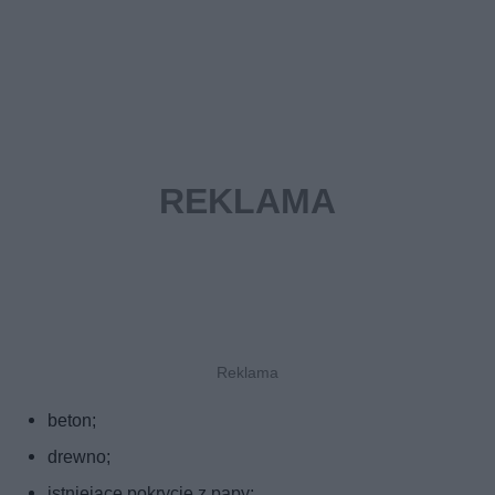
beton;
drewno;
istniejące pokrycie z papy;