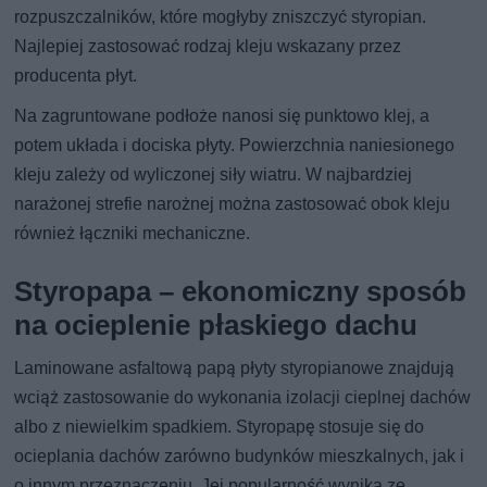
rozpuszczalników, które mogłyby zniszczyć styropian.
Najlepiej zastosować rodzaj kleju wskazany przez
producenta płyt.
Na zagruntowane podłoże nanosi się punktowo klej, a
potem układa i dociska płyty. Powierzchnia naniesionego
kleju zależy od wyliczonej siły wiatru. W najbardziej
narażonej strefie narożnej można zastosować obok kleju
również łączniki mechaniczne.
Styropapa – ekonomiczny sposób
na ocieplenie płaskiego dachu
Laminowane asfaltową papą płyty styropianowe znajdują
wciąż zastosowanie do wykonania izolacji cieplnej dachów
albo z niewielkim spadkiem. Styropapę stosuje się do
ocieplania dachów zarówno budynków mieszkalnych, jak i
o innym przeznaczeniu. Jej popularność wynika ze