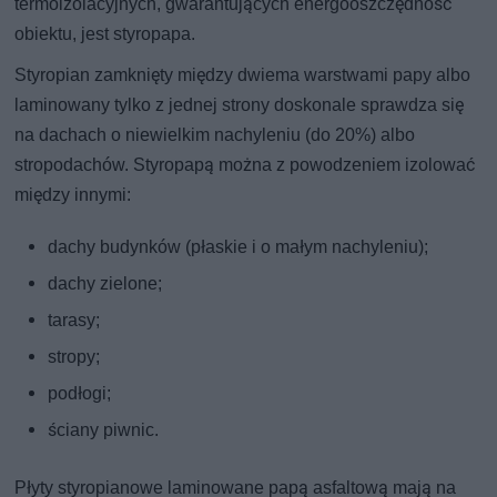
termoizolacyjnych, gwarantujących energooszczędność
obiektu, jest styropapa.
Styropian zamknięty między dwiema warstwami papy albo
laminowany tylko z jednej strony doskonale sprawdza się
na dachach o niewielkim nachyleniu (do 20%) albo
stropodachów. Styropapą można z powodzeniem izolować
między innymi:
dachy budynków (płaskie i o małym nachyleniu);
dachy zielone;
tarasy;
stropy;
podłogi;
ściany piwnic.
Płyty styropianowe laminowane papą asfaltową mają na