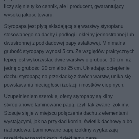
liczy się nie tylko cennik, ale i producent, gwarantujący
wysoką jakość towaru.
Styropapa jest płytą składającą się warstwy styropianu
stosowanego na dachy i podłogi i okleiny jednostronnej lub
dwustronnej z podkładowej papy asfaltowej. Minimalna
grubość styropapy wynosi 5 cm. Ze względów praktycznych
lepiej jest wykorzystać dwie warstwy o grubości 10 cm niż
jedną o grubości 20 cm albo 25 cm. Układając ocieplenie
dachu styropapą na przekładkę z dwóch warstw, unika się
powstawaniu nieciągłości izolacji i mostków cieplnych.
Uzupełnieniem szerokiej oferty styropapy są kliny
styropianowe laminowane papą, czyli tak zwane izokliny.
Stosuje się je w miejscu połączenia dachu z elementami
wystającymi, jak na przykład komin, świetlik dachowy albo
nadbudowa. Laminowane papą izokliny wygładzają
przejścia w narożnikach, dzięki temu papa