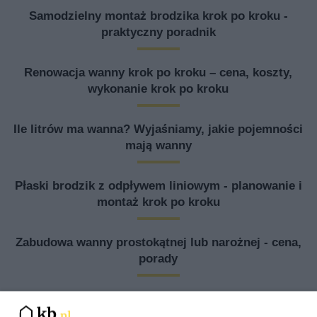
Samodzielny montaż brodzika krok po kroku -
praktyczny poradnik
Renowacja wanny krok po kroku – cena, koszty,
wykonanie krok po kroku
Ile litrów ma wanna? Wyjaśniamy, jakie pojemności
mają wanny
Płaski brodzik z odpływem liniowym - planowanie i
montaż krok po kroku
Zabudowa wanny prostokątnej lub narożnej - cena,
porady