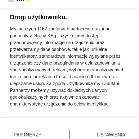
Drogi użytkowniku,
My, naszych 1162 zaufanych partnerów oraz inne
podmioty z Grupy KB.pl uzyskujemy dostęp i
przechowujemy informacje na urządzeniu oraz
przetwarzamy dane osobowe, takie jak unikalne
identyfikatory, standardowe informacje wysyłane przez
urządzenie czy dane przeglądania w celu zapewniania
spersonalizowanych reklam, wybór spersonalizowanych
treści, pomiar reklam i treści, badanie odbiorców oraz
ulepszanie usług. Za zgodą Użytkownika my i Zaufani
Partnerzy możemy używać dokładnych danych
geolokalizacyjnych oraz aktywnie skanować
charakterystykę urządzenia do celów identyfikacji.
Ponieważ cenimy Twoją prywatność, prosimy o zgodę na
korzystanie z tych technologii poprzez kliknięcie
KB.pl
„Akceptuję”. Zgoda jest dobrowolna i zawsze możesz ją
Mapa strony
zmienić/wycofać klikając przycisk ustawień prywatności
PARTNERZY
USTAWIENIA
znajdujący się w lewym dolnym rogu strony. Niektóre
Inne serwisy Grupy KB.pl