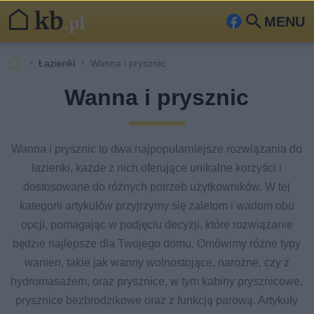
MENU
Fa
Szu
ceb
kaj
Łazienki
Wanna i prysznic
ook
Wanna i prysznic
Wanna i prysznic to dwa najpopularniejsze rozwiązania do
łazienki, każde z nich oferujące unikalne korzyści i
dostosowane do różnych potrzeb użytkowników. W tej
kategorii artykułów przyjrzymy się zaletom i wadom obu
opcji, pomagając w podjęciu decyzji, które rozwiązanie
będzie najlepsze dla Twojego domu. Omówimy różne typy
wanien, takie jak wanny wolnostojące, narożne, czy z
hydromasażem, oraz prysznice, w tym kabiny prysznicowe,
prysznice bezbrodzikowe oraz z funkcją parową. Artykuły