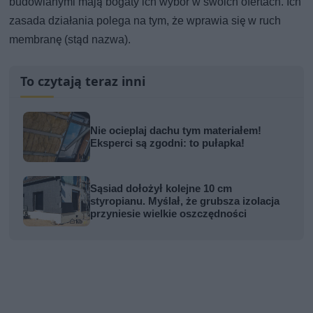
budowlanymi mają bogaty ich wybór w swoich ofertach. Ich
zasada działania polega na tym, że wprawia się w ruch
membranę (stąd nazwa).
To czytają teraz inni
Nie ocieplaj dachu tym materiałem!
Eksperci są zgodni: to pułapka!
Sąsiad dołożył kolejne 10 cm
styropianu. Myślał, że grubsza izolacja
przyniesie wielkie oszczędności