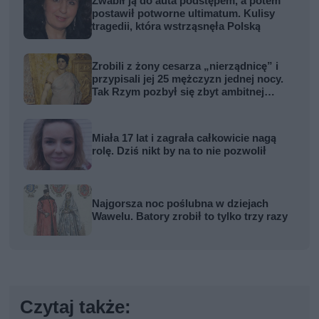
Zwabił ją do auta podstępem, a potem
postawił potworne ultimatum. Kulisy
tragedii, która wstrząsnęła Polską
Zrobili z żony cesarza „nierządnicę” i
przypisali jej 25 mężczyzn jednej nocy.
Tak Rzym pozbył się zbyt ambitnej
kobiety
Miała 17 lat i zagrała całkowicie nagą
rolę. Dziś nikt by na to nie pozwolił
Najgorsza noc poślubna w dziejach
Wawelu. Batory zrobił to tylko trzy razy
Czytaj także: