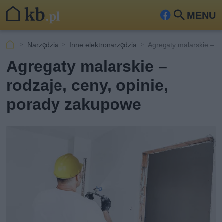
MENU
Fa
Szu
ceb
kaj
Narzędzia
Inne elektronarzędzia
Agregaty malarskie – ro
ook
Agregaty malarskie –
rodzaje, ceny, opinie,
porady zakupowe