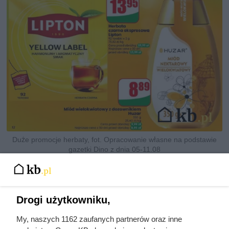
Duże promocje herbaty, fot. Opracowanie własne na podstawie
gazetki Dino z dnia 05-11.08
Inne hity z gazetki Dino do 11
sierpnia
Drogi użytkowniku,
Poza promocją na kawę mieloną, Dino dorzuca też sporo
My, naszych 1162 zaufanych partnerów oraz inne
innych mocnych okazji. Zobacz, co warto wrzucić do