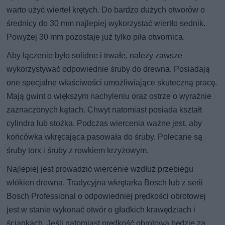
warto użyć wierteł krętych. Do bardzo dużych otworów o
średnicy do 30 mm najlepiej wykorzystać wiertło sednik.
Powyżej 30 mm pozostaje już tylko piła otwornica.
Aby łączenie było solidne i trwałe, należy zawsze
wykorzystywać odpowiednie śruby do drewna. Posiadają
one specjalne właściwości umożliwiające skuteczną pracę.
Mają gwint o większym nachyleniu oraz ostrze o wyraźnie
zaznaczonych kątach. Chwyt natomiast posiada kształt
cylindra lub stożka. Podczas wiercenia ważne jest, aby
końcówka wkręcająca pasowała do śruby. Polecane są
śruby torx i śruby z rowkiem krzyżowym.
Najlepiej jest prowadzić wiercenie wzdłuż przebiegu
włókien drewna. Tradycyjna wkrętarka Bosch lub z serii
Bosch Professional o odpowiedniej prędkości obrotowej
jest w stanie wykonać otwór o gładkich krawędziach i
ściankach. Jeśli natomiast prędkość obrotowa będzie za