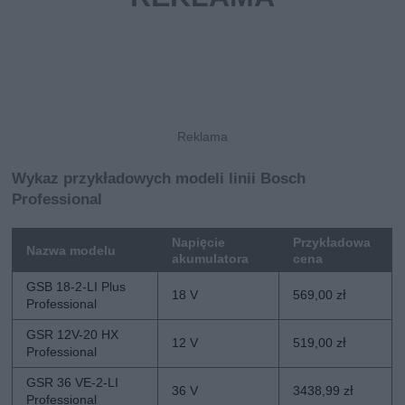
Wykaz przykładowych modeli linii Bosch
Professional
Napięcie
Przykładowa
Nazwa modelu
akumulatora
cena
GSB 18-2-LI Plus
18 V
569,00 zł
Professional
GSR 12V-20 HX
12 V
519,00 zł
Professional
GSR 36 VE-2-LI
36 V
3438,99 zł
Professional