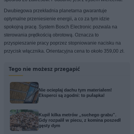
Dwubiegowa przekładnia planetarna gwarantuje
optymalne przeniesienie energii, a co za tym idzie
spokojną pracę. System Bosch Electronic pozwala na
sterowania prędkością obrotową. Oznacza to
przyspieszanie pracy poprzez stopniowanie nacisku na
przycisk włącznika. Orientacyjna cena to około 359,00 zł.
Tego nie możesz przegapić
Nie ocieplaj dachu tym materiałem!
Eksperci są zgodni: to pułapka!
Kupił kilka metrów „suchego grabu”.
Gdy rozpalił w piecu, z komina poszedł
gęsty dym