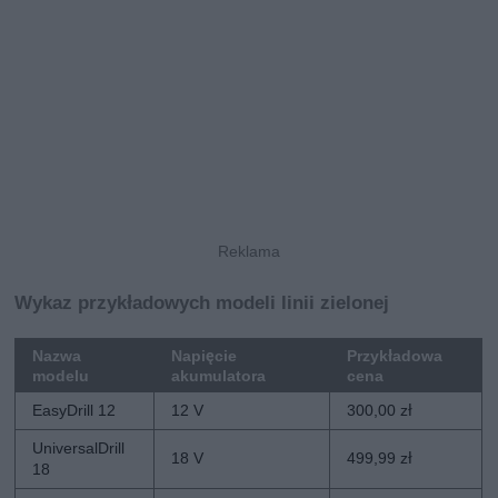
Wykaz przykładowych modeli linii zielonej
Nazwa
Napięcie
Przykładowa
modelu
akumulatora
cena
EasyDrill 12
12 V
300,00 zł
UniversalDrill
18 V
499,99 zł
18