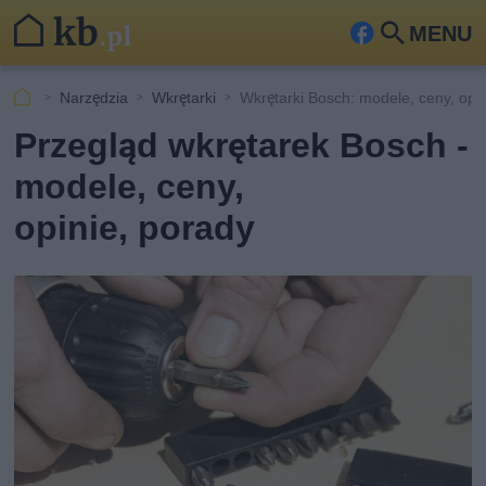
MENU
Fa
Szu
ceb
kaj
Narzędzia
Wkrętarki
Wkrętarki Bosch: modele, ceny, opi
ook
Przegląd wkrętarek Bosch -
modele, ceny,
opinie, porady