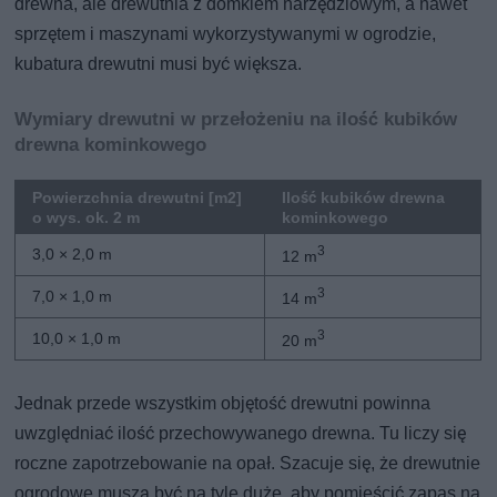
drewna, ale drewutnia z domkiem narzędziowym, a nawet
sprzętem i maszynami wykorzystywanymi w ogrodzie,
kubatura drewutni musi być większa.
Wymiary drewutni w przełożeniu na ilość kubików
drewna kominkowego
Powierzchnia drewutni [m2]
Ilość kubików drewna
o wys. ok. 2 m
kominkowego
3
3,0 × 2,0 m
12 m
3
7,0 × 1,0 m
14 m
3
10,0 × 1,0 m
20 m
Jednak przede wszystkim objętość drewutni powinna
uwzględniać ilość przechowywanego drewna. Tu liczy się
roczne zapotrzebowanie na opał. Szacuje się, że drewutnie
ogrodowe muszą być na tyle duże, aby pomieścić zapas na