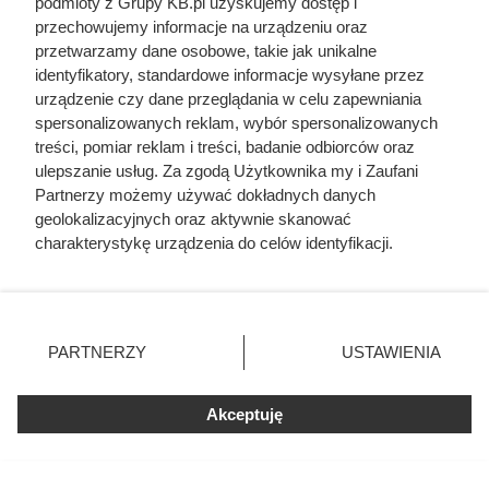
podmioty z Grupy KB.pl uzyskujemy dostęp i
Przykładowe grubości izolacji i
przechowujemy informacje na urządzeniu oraz
zjawisko malejących korzyści
przetwarzamy dane osobowe, takie jak unikalne
identyfikatory, standardowe informacje wysyłane przez
Znając wartość przewodności cieplnej można obliczyć,
urządzenie czy dane przeglądania w celu zapewniania
spersonalizowanych reklam, wybór spersonalizowanych
jaką grubość powinna posiadać izolacja, aby wypełnić
treści, pomiar reklam i treści, badanie odbiorców oraz
wymagania warunków technicznych. Dla różnych
ulepszanie usług. Za zgodą Użytkownika my i Zaufani
materiałów grubości są następujące:
Partnerzy możemy używać dokładnych danych
geolokalizacyjnych oraz aktywnie skanować
ściana zewnętrzna
charakterystykę urządzenia do celów identyfikacji.
Ponieważ cenimy Twoją prywatność, prosimy o zgodę na
wełna mineralna: 14-16 cm,
korzystanie z tych technologii poprzez kliknięcie
styropian: 12-14 cm,
„Akceptuję”. Zgoda jest dobrowolna i zawsze możesz ją
zmienić/wycofać klikając przycisk ustawień prywatności
poliuretan: 8-10 cm,
PARTNERZY
USTAWIENIA
znajdujący się w lewym dolnym rogu strony. Niektóre
dach
rodzaje przetwarzania danych nie wymagają zgody
użytkownika, ale masz prawo sprzeciwić się takiemu
Akceptuję
wełna mineralna: 18-20 cm,
przetwarzaniu. Preferencje będą miały zastosowania tylko
styropian: 16-18 cm,
na tej witrynie.