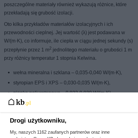
poszczególne materiały również wykazują różnice, które
przekładają się grubość izolacji.
Oto kilka przykładów materiałów izolacyjnych i ich
przewodności cieplnej. Jej wartość (λ) jest podawana w
W/(m·K), co informuje, ile ciepła w ciągu jednej sekundy (s)
2
przepłynie przez 1 m
jednolitego materiału o grubości 1 m
przy różnicy temperatur 1 stopnia Kelwina.
wełna mineralna i szklana – 0,035-0,040 W/(m·K),
styropian EPS i XPS – 0,030-0,035 W/(m·K),
pianka poliuretanowa – 0,022-0,030 W/(m·K),
płyty z włókien drzewnych – 0,040-0,050 W/(m·K).
Obowiązuje ogólna zasada: im mniejsza wartość
Drogi użytkowniku,
przewodności cieplnej, tym leprze właściwości izolacyjne.
My, naszych 1162 zaufanych partnerów oraz inne