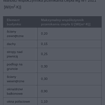
Wartości współczynnika przenikania ciepła wg WT 2021
2
[W/(m
·K)]
Element
Maksymalny współczynnik
budynku
przenikania ciepła U [W/(m²·K)]
ściany
0,20
zewnętrzne
dachy
0,15
stropy nad
0,25
piwnicą
podłogi na
0,30
gruncie
ściany
0,30
wewnętrzne
okna/drzwi
0,90
balkonowe
okna połaciowe
1,10