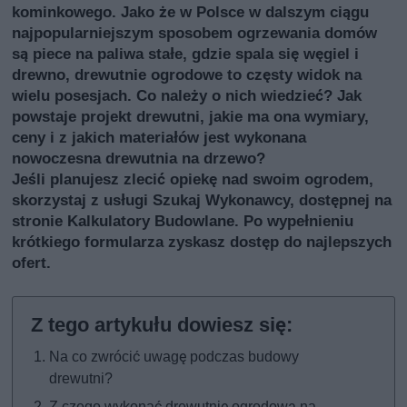
kominkowego. Jako że w Polsce w dalszym ciągu
najpopularniejszym sposobem ogrzewania domów
są piece na paliwa stałe, gdzie spala się węgiel i
drewno, drewutnie ogrodowe to częsty widok na
wielu posesjach. Co należy o nich wiedzieć? Jak
powstaje projekt drewutni, jakie ma ona wymiary,
ceny i z jakich materiałów jest wykonana
nowoczesna drewutnia na drzewo?
Jeśli planujesz zlecić opiekę nad swoim ogrodem,
skorzystaj z usługi
Szukaj Wykonawcy
, dostępnej na
stronie Kalkulatory Budowlane. Po wypełnieniu
krótkiego formularza zyskasz dostęp do najlepszych
ofert.
Na co zwrócić uwagę podczas budowy
drewutni?
Z czego wykonać drewutnię ogrodową na