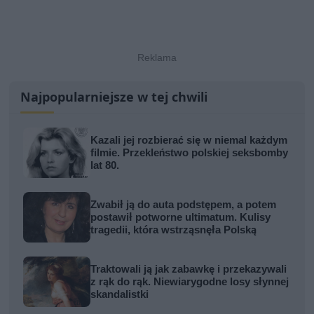
Najpopularniejsze w tej chwili
Kazali jej rozbierać się w niemal każdym
filmie. Przekleństwo polskiej seksbomby
lat 80.
Zwabił ją do auta podstępem, a potem
postawił potworne ultimatum. Kulisy
tragedii, która wstrząsnęła Polską
Traktowali ją jak zabawkę i przekazywali
z rąk do rąk. Niewiarygodne losy słynnej
skandalistki