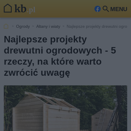
MENU
Fa
Szu
ceb
kaj
Ogrody
Altany i wiaty
Najlepsze projekty drewutni ogro
ook
Najlepsze projekty
drewutni ogrodowych - 5
rzeczy, na które warto
zwrócić uwagę