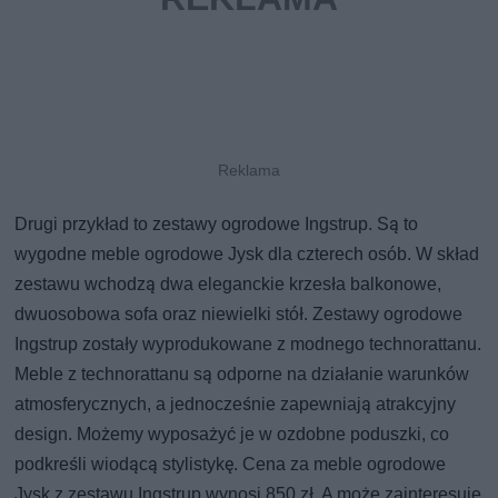
Drugi przykład to zestawy ogrodowe Ingstrup. Są to
wygodne meble ogrodowe Jysk dla czterech osób. W skład
zestawu wchodzą dwa eleganckie krzesła balkonowe,
dwuosobowa sofa oraz niewielki stół. Zestawy ogrodowe
Ingstrup zostały wyprodukowane z modnego technorattanu.
Meble z technorattanu są odporne na działanie warunków
atmosferycznych, a jednocześnie zapewniają atrakcyjny
design. Możemy wyposażyć je w ozdobne poduszki, co
podkreśli wiodącą stylistykę. Cena za meble ogrodowe
Jysk z zestawu Ingstrup wynosi 850 zł. A może zainteresuje