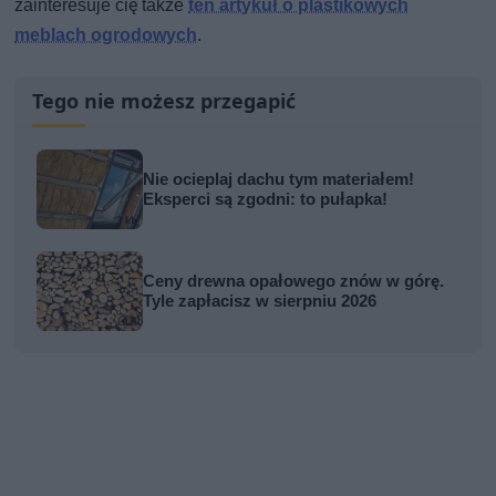
zainteresuje cię także
ten artykuł o plastikowych
meblach ogrodowych
.
Tego nie możesz przegapić
Nie ocieplaj dachu tym materiałem!
Eksperci są zgodni: to pułapka!
Ceny drewna opałowego znów w górę.
Tyle zapłacisz w sierpniu 2026