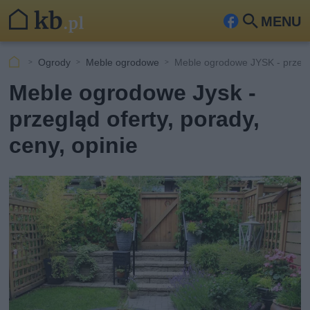
MENU
Fa
Szu
ceb
kaj
Ogrody
Meble ogrodowe
Meble ogrodowe JYSK - przegl
ook
Meble ogrodowe Jysk -
przegląd oferty, porady,
ceny, opinie