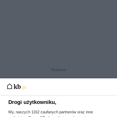
O czym trzeba pamiętać przed
ociepleniem poddasza pianką
PUR?
Drogi użytkowniku,
Najważniejszą zasadą jest współpraca wykonawcy
My, naszych 1162 zaufanych partnerów oraz inne
ocieplenia z elektrykiem jeszcze przed rozpoczęciem