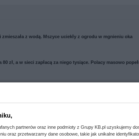
 i zmieszała z wodą. Mszyce uciekły z ogrodu w mgnieniu oka
 80 zł, a w sieci zapłacą za niego tysiące. Polacy masowo popeł
iku,
fanych partnerów oraz inne podmioty z Grupy KB.pl uzyskujemy do
niu oraz przetwarzamy dane osobowe, takie jak unikalne identyfikat