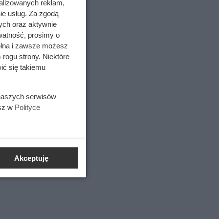
alizowanych reklam,
ie usług. Za zgodą
ych oraz aktywnie
watność, prosimy o
wolna i zawsze możesz
 rogu strony. Niektóre
ić się takiemu
 naszych serwisów
esz w
Polityce
ki między
nąć
Akceptuję