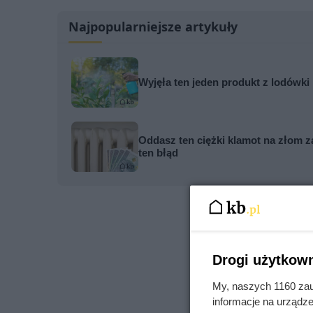
Najpopularniejsze artykuły
Wyjęła ten jeden produkt z lodówki
Oddasz ten ciężki klamot na złom za
ten błąd
Drogi użytkown
My, naszych 1160 zau
informacje na urządze