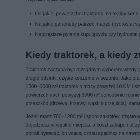
Od jakiej powierzchni traktorek ma realny sens
Na jakie parametry patrzeć: napęd (hydrostat v
Najczęstsze pytania kupujących: czy hydrostat 
Kiedy traktorek, a kiedy 
Traktorek zaczyna być rozsądnym wyborem wtedy, gd
długie odcinki, częste koszenie w sezonie. Jako pr
1500–3000 m² traktorek o mocy powyżej 10 KM i sze
powierzchniach powyżej 3000 m² sensownie rośnie 
przeszkód (drzewa, krzewy, wąskie przejścia), sam
Jeżeli masz 700–1200 m² i sporo zakrętów, często
dojedziesz w wąskie miejsca, a koszt zakupu i utr
potrafi irytować, bo więcej czasu spędzisz na nawr