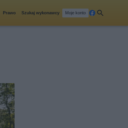
Prawo
Szukaj wykonawcy
Moje konto
Fa
Szu
ceb
kaj
ook