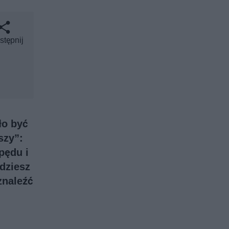
stępnij
ło być
szy”:
pędu i
jdziesz
znaleźć