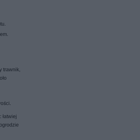
tu.
sem.
 trawnik,
oło
ości.
: łatwiej
 ogrodzie