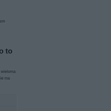
tem
o to
z wieloma
nie ma