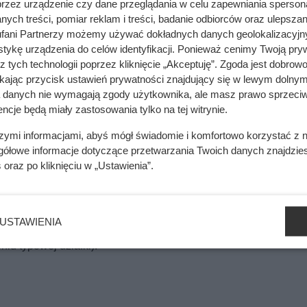
przez urządzenie czy dane przeglądania w celu zapewniania sperson
ych treści, pomiar reklam i treści, badanie odbiorców oraz ulepszan
fani Partnerzy możemy używać dokładnych danych geolokalizacyjn
tykę urządzenia do celów identyfikacji. Ponieważ cenimy Twoją pry
z tych technologii poprzez kliknięcie „Akceptuję”. Zgoda jest dobro
ikając przycisk ustawień prywatności znajdujący się w lewym dolnym
a danych nie wymagają zgody użytkownika, ale masz prawo sprzeciw
ncje będą miały zastosowania tylko na tej witrynie.
szymi informacjami, abyś mógł świadomie i komfortowo korzystać z
gółowe informacje dotyczące przetwarzania Twoich danych znajdzi
a kosiarki traktorka i mocy
s
oraz po kliknięciu w „Ustawienia”.
yrost”, który nie przejedzie przez Twoje bramy, furtki i przesmy
rodu: zmierz najwęższe przejazdy, sprawdź, czy dasz radę omi
USTAWIENIA
ieraj szerokość koszenia.
niu typowej działki):