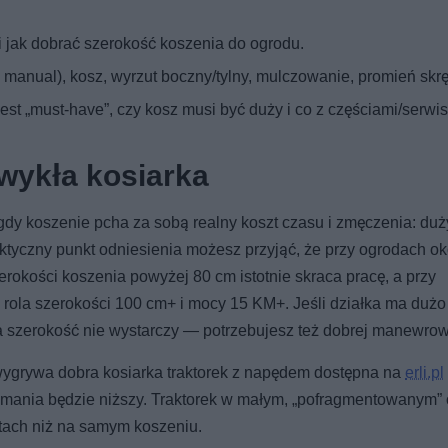
 i jak dobrać szerokość koszenia do ogrodu.
s manual), kosz, wyrzut boczny/tylny, mulczowanie, promień skrę
jest „must-have”, czy kosz musi być duży i co z częściami/serwi
zwykła kosiarka
y koszenie pcha za sobą realny koszt czasu i zmęczenia: duży
aktyczny punkt odniesienia możesz przyjąć, że przy ogrodach ok
rokości koszenia powyżej 80 cm istotnie skraca pracę, a przy
rola szerokości 100 cm+ i mocy 15 KM+. Jeśli działka ma dużo
a szerokość nie wystarczy — potrzebujesz też dobrej manewrow
 wygrywa dobra kosiarka traktorek z napędem dostępna na
erli.pl
zymania będzie niższy. Traktorek w małym, „pofragmentowanym”
otach niż na samym koszeniu.