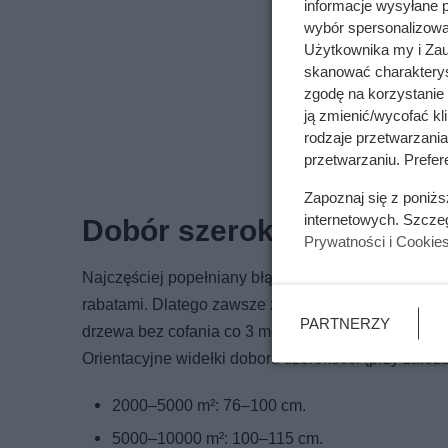
informacje wysyłane 
wybór spersonalizowan
Użytkownika my i Zau
skanować charakterys
zgodę na korzystanie 
ją zmienić/wycofać kl
rodzaje przetwarzani
przetwarzaniu. Prefere
Zapoznaj się z poniż
internetowych. Szcze
Dobór szerokości koszeni
Prywatności i Cookie
Najczęściej popełniany błąd to kupno traktorka „na w
rabatami. Dlatego zawsze zaczynaj od geometrii og
PARTNERZY
drzewa bez cofania co 3 metry, i dopiero potem wyb
Orientacyjne widełki doboru szerokości (przy założe
2000–5000 m²: 76–100 cm.
5000–10000 m²: 100–115 cm.