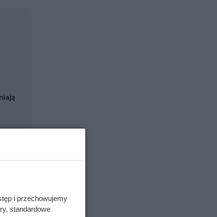
niają
stęp i przechowujemy
ory, standardowe