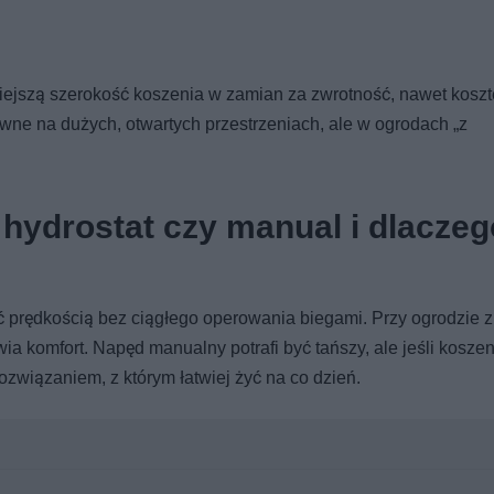
niejszą szerokość koszenia w zamian za zwrotność, nawet kosz
wne na dużych, otwartych przestrzeniach, ale w ogrodach „z
 hydrostat czy manual i dlaczeg
ać prędkością bez ciągłego operowania biegami. Przy ogrodzie 
ia komfort. Napęd manualny potrafi być tańszy, ale jeśli kosze
rozwiązaniem, z którym łatwiej żyć na co dzień.