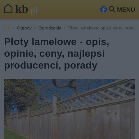
MENU
Fa
Szu
ceb
kaj
Ogrody
Ogrodzenia
Płoty lamelowe: opisy, ceny, produc
ook
Płoty lamelowe - opis,
opinie, ceny, najlepsi
producenci, porady