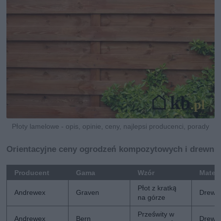
Płoty lamelowe - opis, opinie, ceny, najlepsi producenci, porady
Orientacyjne ceny ogrodzeń kompozytowych i drewni
Producent
Gama
Wzór
Materi
Płot z kratką
Andrewex
Graven
Drewn
na górze
Prześwity w
Andrewex
Bern
Drewn