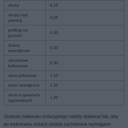
dachy
0,15
stropy nad
0,25
piwnicą
podłogi na
0,30
gruncie
ściany
0,30
wewnętrzne
okna/drzwi
0,90
balkonowe
okna połaciowe
1,10
drzwi zewnętrzne
1,30
drzwi w garażach
1,30
ogrzewanych
Grubość materiału izolacyjnego należy dobierać tak, aby
po wykonaniu izolacji zostały zachowane wymagane