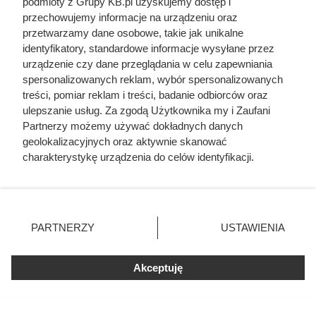
materiałów grubości są następujące:
podmioty z Grupy KB.pl uzyskujemy dostęp i
przechowujemy informacje na urządzeniu oraz
przetwarzamy dane osobowe, takie jak unikalne
ściana zewnętrzna
identyfikatory, standardowe informacje wysyłane przez
wełna mineralna: 14-16 cm,
urządzenie czy dane przeglądania w celu zapewniania
spersonalizowanych reklam, wybór spersonalizowanych
styropian: 12-14 cm,
treści, pomiar reklam i treści, badanie odbiorców oraz
poliuretan: 8-10 cm,
ulepszanie usług. Za zgodą Użytkownika my i Zaufani
Partnerzy możemy używać dokładnych danych
dach
geolokalizacyjnych oraz aktywnie skanować
wełna mineralna: 18-20 cm,
charakterystykę urządzenia do celów identyfikacji.
Ponieważ cenimy Twoją prywatność, prosimy o zgodę na
styropian: 16-18 cm,
korzystanie z tych technologii poprzez kliknięcie
poliuretan: 10-12 cm,
„Akceptuję”. Zgoda jest dobrowolna i zawsze możesz ją
zmienić/wycofać klikając przycisk ustawień prywatności
strop piwnicy
PARTNERZY
USTAWIENIA
znajdujący się w lewym dolnym rogu strony. Niektóre
wełna mineralna: 10-12 cm,
rodzaje przetwarzania danych nie wymagają zgody
użytkownika, ale masz prawo sprzeciwić się takiemu
styropian: 8-10 cm,
Akceptuję
przetwarzaniu. Preferencje będą miały zastosowania tylko
poliuretan: 6-8 cm.
na tej witrynie.