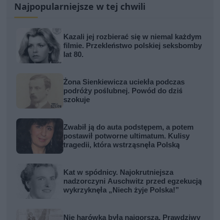
Najpopularniejsze w tej chwili
Kazali jej rozbierać się w niemal każdym
filmie. Przekleństwo polskiej seksbomby
lat 80.
Żona Sienkiewicza uciekła podczas
podróży poślubnej. Powód do dziś
szokuje
Zwabił ją do auta podstępem, a potem
postawił potworne ultimatum. Kulisy
tragedii, która wstrząsnęła Polską
Kat w spódnicy. Najokrutniejsza
nadzorczyni Auschwitz przed egzekucją
wykrzyknęła „Niech żyje Polska!”
Nie harówka była najgorsza. Prawdziwy