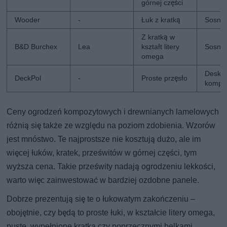
górnej części
Wooder
-
Łuk z kratką
Sosna
Z kratką w
B&D Burchex
Lea
kształt litery
Sosna
omega
Deska
DeckPol
-
Proste przęsło
kompo
Ceny ogrodzeń kompozytowych i drewnianych lamelowych
różnią się także ze względu na poziom zdobienia. Wzorów
jest mnóstwo. Te najprostsze nie kosztują dużo, ale im
więcej łuków, kratek, prześwitów w górnej części, tym
wyższa cena. Takie prześwity nadają ogrodzeniu lekkości,
warto więc zainwestować w bardziej ozdobne panele.
Dobrze prezentują się te o łukowatym zakończeniu –
obojętnie, czy będą to proste łuki, w kształcie litery omega,
puste, wypełnione kratką czy poprzecznymi belkami.