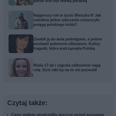
polski król był wielką porażką
Najgorszy rok w życiu Mieszka II! Jak
zaledwie jedno uderzenie zniszczyło
potęgę polskiego króla?
Zwabił ją do auta podstępem, a potem
postawił potworne ultimatum. Kulisy
tragedii, która wstrząsnęła Polską
Miała 17 lat i zagrała całkowicie nagą
rolę. Dziś nikt by na to nie pozwolił
Czytaj także:
Ceny pelletu wystrzeliły jeszcze przed sezonem.