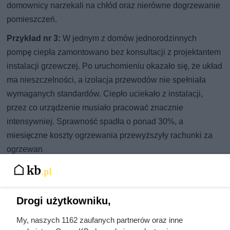
domownicy narzekali na chłód oraz nierówne dogrzewanie
pomieszczeń.
Przykład nr 3:
W jednym z domów jednorodzinnych
pompę ciepła zamontowano bez konsultacji z projektantem
instalacji grzewczej. Po uruchomieniu okazało się, że układ
ma nieszczelności, a izolacja przewodów nie spełniała
wymaganych standardów. Ciepło uciekało z instalacji,
przez co urządzenie musiało pracować znacznie
intensywniej. Sprawność spadła o ponad 30%, a
miesięczne koszty ogrzewania przewyższyły rachunki za
ogrzewan
Audyt energetyczny kluczem do
doboru pompy
Drogi użytkowniku,
Podstawą bezproblemowej pracy
pompy ciepła
jest
My, naszych 1162 zaufanych partnerów oraz inne
rzetelnie wykonany audyt energetyczny budynku jeszcze