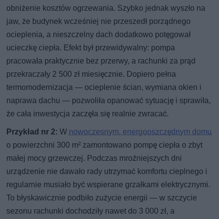
obniżenie kosztów ogrzewania. Szybko jednak wyszło na
jaw, że budynek wcześniej nie przeszedł porządnego
ocieplenia, a nieszczelny dach dodatkowo potęgował
ucieczkę ciepła. Efekt był przewidywalny: pompa
pracowała praktycznie bez przerwy, a rachunki za prąd
przekraczały 2 500 zł miesięcznie. Dopiero pełna
termomodernizacja — ocieplenie ścian, wymiana okien i
naprawa dachu — pozwoliła opanować sytuację i sprawiła,
że cała inwestycja zaczęła się realnie zwracać.
Przykład nr 2:
W
nowoczesnym, energooszczędnym domu
o powierzchni 300 m² zamontowano pompę ciepła o zbyt
małej mocy grzewczej. Podczas mroźniejszych dni
urządzenie nie dawało rady utrzymać komfortu cieplnego i
regularnie musiało być wspierane grzałkami elektrycznymi.
To błyskawicznie podbiło zużycie energii — w szczycie
sezonu rachunki dochodziły nawet do 3 000 zł, a