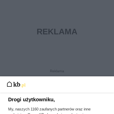
Pompa ciepła powietrze-
powietrze: jak działa
Drogi użytkowniku,
Pompy ciepła powietrze-powietrze wyróżniają się tym, że
„wyciągają” energię cieplną z powietrza wokół budynku i
My, naszych 1160 zaufanych partnerów oraz inne