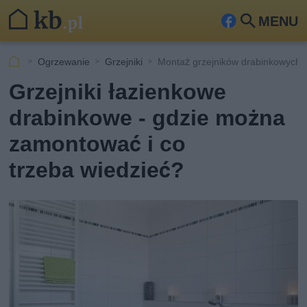
MENU
Fa
Szu
ceb
kaj
Ogrzewanie
Grzejniki
Montaż grzejników drabinkowych 
ook
Grzejniki łazienkowe
drabinkowe - gdzie można
zamontować i co
trzeba wiedzieć?