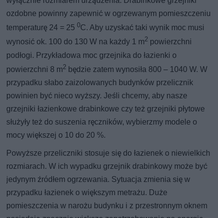
wyłącznie rozmiarem urządzenia. Drabinkowe grzejniki
ozdobne powinny zapewnić w ogrzewanym pomieszczeniu
0
temperaturę 24 = 25
C. Aby uzyskać taki wynik moc musi
2
wynosić ok. 100 do 130 W na każdy 1 m
powierzchni
podłogi. Przykładowa moc grzejnika do łazienki o
2
powierzchni 8 m
będzie zatem wynosiła 800 – 1040 W. W
przypadku słabo zaizolowanych budynków przelicznik
powinien być nieco wyższy. Jeśli chcemy, aby nasze
grzejniki łazienkowe drabinkowe czy też grzejniki płytowe
służyły też do suszenia ręczników, wybierzmy modele o
mocy większej o 10 do 20 %.
Powyższe przeliczniki stosuje się do łazienek o niewielkich
rozmiarach. W ich wypadku grzejnik drabinkowy może być
jedynym źródłem ogrzewania. Sytuacja zmienia się w
przypadku łazienek o większym metrażu. Duże
pomieszczenia w narożu budynku i z przestronnym oknem