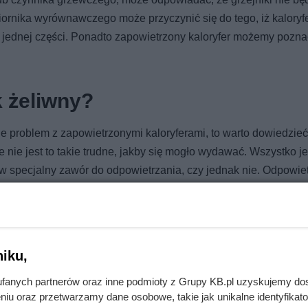
ornika wyrównawczego może przyczynić się do tego, iż kaloryf
w jednej części. Ponadto zapowietrzony kaloryfer możemy pozna
k żeliwny?
 problem z zapowietrzonymi kaloryferami, to warto dowiedzieć 
e nie jest to takie trudne, jakby się mogło wydawać. Wszystko j
y w specjalny zawór do odpowietrzania, czy jednak nie. Odpowie
 wystudzony grzejnik. Powodem tego może być usunięcie pod
arzenia.
iku,
fanych partnerów oraz inne podmioty z Grupy KB.pl uzyskujemy do
niu oraz przetwarzamy dane osobowe, takie jak unikalne identyfikat
y pod ziemią. To właśnie tam pompa ciepła znajduje darmową ener