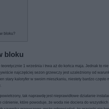
 w bloku?
w bloku
teoretycznie 1 września i trwa aż do końca maja. Jednak to nie
zywiście najczęściej sezon grzewczy jest uzależniony od waru
n stary kaloryfer w swoim mieszkaniu, niestety bardzo częst
.
apowietrzony, tak naprawdę jest nieprawidłowe działanie instalac
ciśnienie, które powoduje, że woda nie dociera do wszystkich
ub czynnika grzewczego, może odpowiadać, że grzejniki nie bę