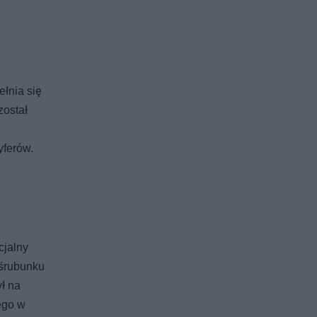
łnia się
został
yferów.
cjalny
 śrubunku
ł na
ego w