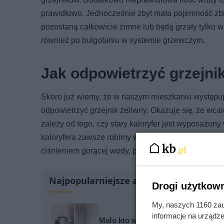
prawidłowo. Jednocześnie zbyt mała pojemność zbi
pozostaną całkowicie zimne lub będą grzały tylko 
również po bulgotaniu w systemie grzewczym.
Jak odpowietrzyć grzejni
Skoro już wiemy, że w naszym mieszkaniu występuje
odpowietrzyć grzejnik żeliwny. Okazuje się, że wcal
zależy od tego, czy stary kaloryfer jest wyposażon
kaloryfera zawsze robimy w momencie, kiedy mamy
ciśnieniem gorącej wody, przez co rośnie ryzyko op
Najpopularniejsze artykuły
Drogi użytkown
My, naszych 1160 zau
informacje na urządze
Mało kto wie, co dzieje się 2 metr