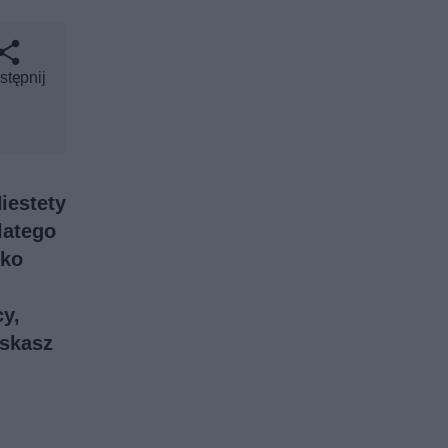
stępnij
iestety
latego
lko
cy
,
yskasz