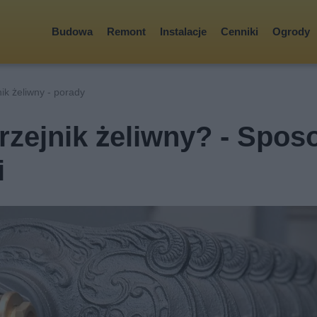
Budowa
Remont
Instalacje
Cenniki
Ogrody
ik żeliwny - porady
rzejnik żeliwny? - Spos
i