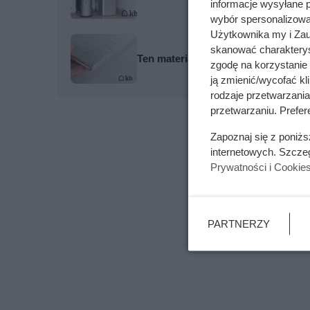
informacje wysyłane 
wybór spersonalizowan
Użytkownika my i Zau
skanować charakterys
Ten materiał bije styropian na gło
zgodę na korzystanie 
ją zmienić/wycofać kl
rodzaje przetwarzani
przetwarzaniu. Prefere
Zapoznaj się z poniż
internetowych. Szcze
Prywatności i Cookie
PARTNERZY