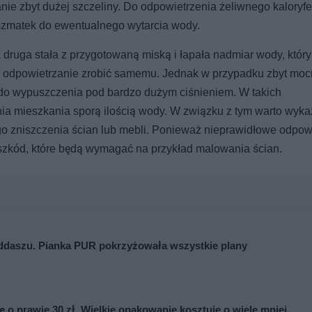
ie zbyt dużej szczeliny. Do odpowietrzenia żeliwnego kaloryfe
szmatek do ewentualnego wytarcia wody.
 druga stała z przygotowaną miską i łapała nadmiar wody, który
eż odpowietrzanie zrobić samemu. Jednak w przypadku zbyt mo
do wypuszczenia pod bardzo dużym ciśnieniem. W takich
ia mieszkania sporą ilością wody. W związku z tym warto wyka
go zniszczenia ścian lub mebli. Ponieważ nieprawidłowe odpow
zkód, które będą wymagać na przykład malowania ścian.
poddaszu. Pianka PUR pokrzyżowała wszystkie plany
o prawie 30 zł. Wielkie opakowanie kosztuje o wiele mniej