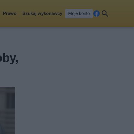
Prawo
Szukaj wykonawcy
Moje konto
Fa
Szu
ceb
kaj
ook
oby,