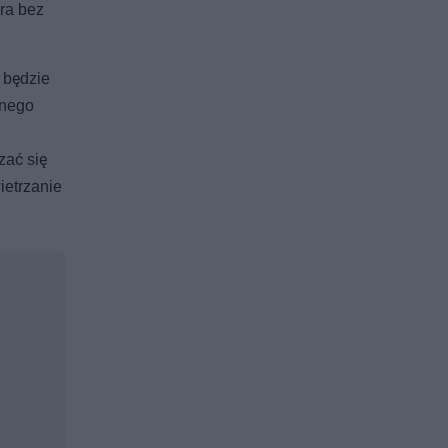
ra bez
 będzie
cnego
zać się
ietrzanie