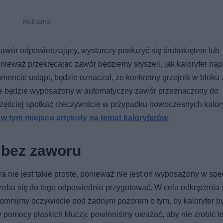
wór odpowietrzający, wystarczy posłużyć się śrubokrętem lub
ieważ przekręcając zawór będziemy słyszeli, jak kaloryfer nape
ncie ustąpi, będzie oznaczał, że konkretny grzejnik w bloku 
nie będzie wyposażony w automatyczny zawór przeznaczony do
częściej spotkać rzeczywiście w przypadku nowoczesnych kalor
w tym miejscu artykuły na temat kaloryferów
.
 bez zaworu
a nie jest takie proste, ponieważ nie jest on wyposażony w spe
 trzeba się do tego odpowiednio przygotować. W celu odkręcenia
omnijmy oczywiście pod żadnym pozorem o tym, by kaloryfer by
pomocy płaskich kluczy, powinniśmy uważać, aby nie zrobić t