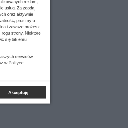
alizowanych reklam,
ie usług. Za zgodą
ych oraz aktywnie
watność, prosimy o
wolna i zawsze możesz
 rogu strony. Niektóre
ić się takiemu
 naszych serwisów
esz w
Polityce
Akceptuję