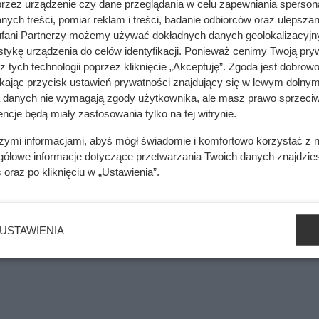
przez urządzenie czy dane przeglądania w celu zapewniania sperson
ych treści, pomiar reklam i treści, badanie odbiorców oraz ulepszan
fani Partnerzy możemy używać dokładnych danych geolokalizacyjn
tykę urządzenia do celów identyfikacji. Ponieważ cenimy Twoją pry
wę. Wystarczy 2 cm zamiast 17 cm
z tych technologii poprzez kliknięcie „Akceptuję”. Zgoda jest dobro
ikając przycisk ustawień prywatności znajdujący się w lewym dolnym
a danych nie wymagają zgody użytkownika, ale masz prawo sprzeciw
ncje będą miały zastosowania tylko na tej witrynie.
szymi informacjami, abyś mógł świadomie i komfortowo korzystać z
gółowe informacje dotyczące przetwarzania Twoich danych znajdzi
s
oraz po kliknięciu w „Ustawienia”.
USTAWIENIA