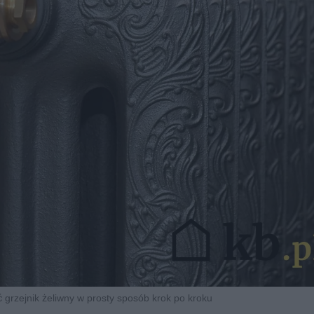
 grzejnik żeliwny w prosty sposób krok po kroku