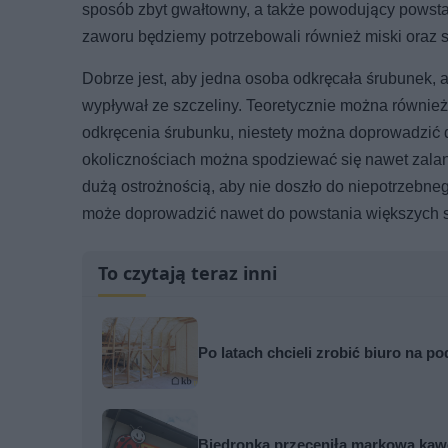
sposób zbyt gwałtowny, a także powodujący powstan
zaworu będziemy potrzebowali również miski oraz 
Dobrze jest, aby jedna osoba odkręcała śrubunek, a
wypływał ze szczeliny. Teoretycznie można równi
odkręcenia śrubunku, niestety można doprowadzić 
okolicznościach można spodziewać się nawet zalan
dużą ostrożnością, aby nie doszło do niepotrzebne
może doprowadzić nawet do powstania większych s
To czytają teraz inni
Po latach chcieli zrobić biuro na 
Biedronka przeceniła markową kawę 