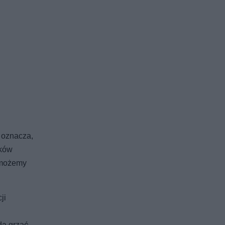
 oznacza,
nków
o możemy
ji
dą grzać