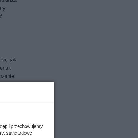
ery
ć
się, jak
ednak
trzanie
stęp i przechowujemy
ory, standardowe
gię