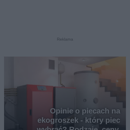
Opinie o piecach na
ekogroszek - który piec
wybrać? Rodzaje, ceny,