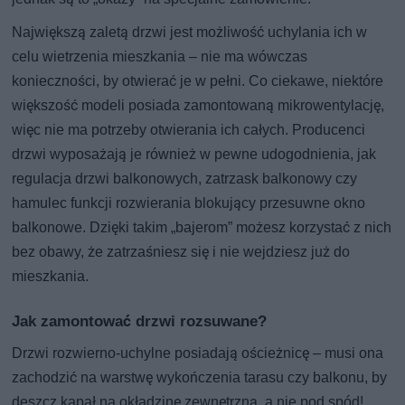
Największą zaletą drzwi jest możliwość uchylania ich w
celu wietrzenia mieszkania – nie ma wówczas
konieczności, by otwierać je w pełni. Co ciekawe, niektóre
większość modeli posiada zamontowaną mikrowentylację,
więc nie ma potrzeby otwierania ich całych. Producenci
drzwi wyposażają je również w pewne udogodnienia, jak
regulacja drzwi balkonowych, zatrzask balkonowy czy
hamulec funkcji rozwierania blokujący przesuwne okno
balkonowe. Dzięki takim „bajerom” możesz korzystać z nich
bez obawy, że zatrzaśniesz się i nie wejdziesz już do
mieszkania.
Jak zamontować drzwi rozsuwane?
Drzwi rozwierno-uchylne posiadają ościeżnicę – musi ona
zachodzić na warstwę wykończenia tarasu czy balkonu, by
deszcz kapał na okładzinę zewnętrzną, a nie pod spód!