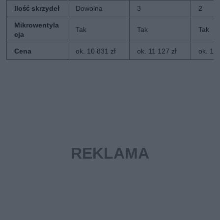
Ilość skrzydeł
Dowolna
3
2
Mikrowentyla
Tak
Tak
Tak
cja
Cena
ok. 10 831 zł
ok. 11 127 zł
ok. 16