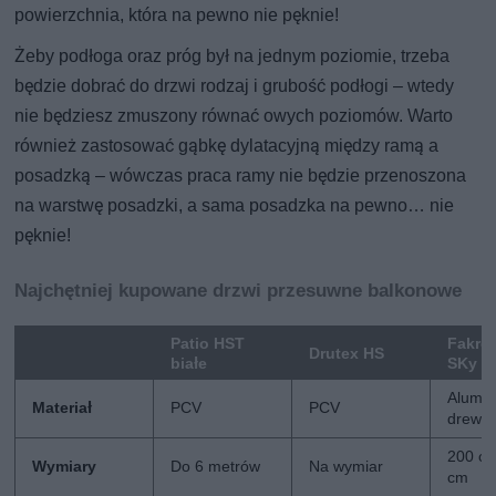
powierzchnia, która na pewno nie pęknie!
Żeby podłoga oraz próg był na jednym poziomie, trzeba
będzie dobrać do drzwi rodzaj i grubość podłogi – wtedy
nie będziesz zmuszony równać owych poziomów. Warto
również zastosować gąbkę dylatacyjną między ramą a
posadzką – wówczas praca ramy nie będzie przenoszona
na warstwę posadzki, a sama posadzka na pewno… nie
pęknie!
Najchętniej kupowane drzwi przesuwne balkonowe
Patio HST
Fakro
Drutex HS
białe
SKy
Alumin
Materiał
PCV
PCV
drewn
200 cm
Wymiary
Do 6 metrów
Na wymiar
cm