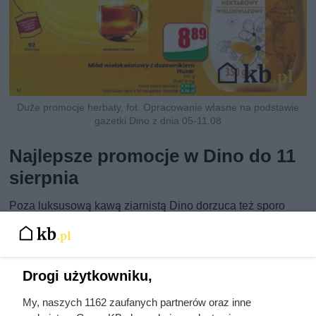
Duże promocje herbaty, fot. Opracowanie własne na podstawie
gazetki Dino z dnia 05-11.08
Najlepsze promocje w Dino do 11
sierpnia
Poza luksusową kawą ziarnistą Dino dorzuca też sporo
innych mocnych okazji i rabatów. Zobacz, jakie hity czekają
w najnowszej gazetce i wybierz coś dla siebie.
Drogi użytkowniku,
Najlepsze promocje w Dino - gazetka do 11 sierpnia
My, naszych 1162 zaufanych partnerów oraz inne
Produkt
Cena promocyjna