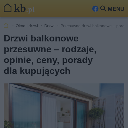
MENU
Fa
Szu
ceb
kaj
Okna i drzwi
Drzwi
Przesuwne drzwi balkonowe – porady 
ook
Drzwi balkonowe
przesuwne – rodzaje,
opinie, ceny, porady
dla kupujących