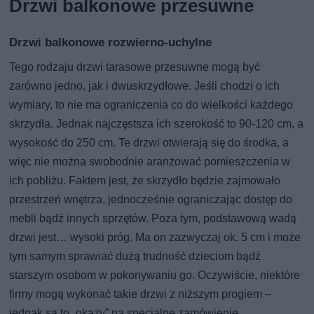
Drzwi balkonowe przesuwne
Drzwi balkonowe rozwierno-uchylne
Tego rodzaju drzwi tarasowe przesuwne mogą być
zarówno jedno, jak i dwuskrzydłowe. Jeśli chodzi o ich
wymiary, to nie ma ograniczenia co do wielkości każdego
skrzydła. Jednak najczęstsza ich szerokość to 90-120 cm, a
wysokość do 250 cm. Te drzwi otwierają się do środka, a
więc nie można swobodnie aranżować pomieszczenia w
ich pobliżu. Faktem jest, że skrzydło będzie zajmowało
przestrzeń wnętrza, jednocześnie ograniczając dostęp do
mebli bądź innych sprzętów. Poza tym, podstawową wadą
drzwi jest… wysoki próg. Ma on zazwyczaj ok. 5 cm i może
tym samym sprawiać dużą trudność dzieciom bądź
starszym osobom w pokonywaniu go. Oczywiście, niektóre
firmy mogą wykonać takie drzwi z niższym progiem –
jednak są to „okazy” na specjalne zamówienie.