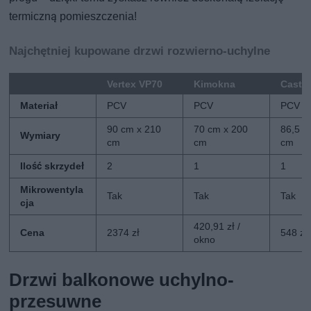
termiczną pomieszczenia!
Najchętniej kupowane drzwi rozwierno-uchylne
Vertex VP70
Kimokna
Casto
Materiał
PCV
PCV
PCV
90 cm x 210
70 cm x 200
86,5 c
Wymiary
cm
cm
cm
Ilość skrzydeł
2
1
1
Mikrowentyla
Tak
Tak
Tak
cja
420,91 zł /
Cena
2374 zł
548 zł
okno
Drzwi balkonowe uchylno-
przesuwne