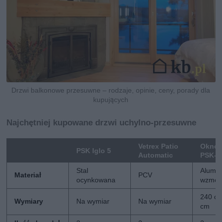
Drzwi balkonowe przesuwne – rodzaje, opinie, ceny, porady dla
kupujących
Najchętniej kupowane drzwi uchylno-przesuwne
Vetrex Patio
Oknop
PSK Iglo 5
Automatic
PSK-Z
Stal
Alumi
Materiał
PCV
ocynkowana
wzmoc
240 cm
Wymiary
Na wymiar
Na wymiar
cm