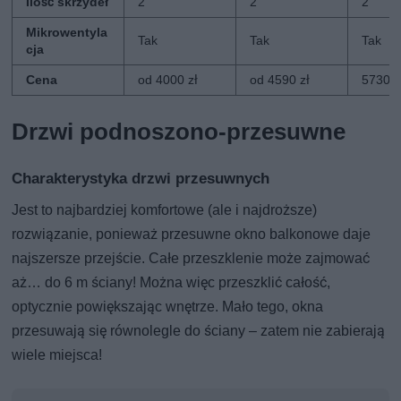
Ilość skrzydeł
2
2
2
Mikrowentyla
Tak
Tak
Tak
cja
Cena
od 4000 zł
od 4590 zł
5730 z
Drzwi podnoszono-przesuwne
Charakterystyka drzwi przesuwnych
Jest to najbardziej komfortowe (ale i najdroższe)
rozwiązanie, ponieważ przesuwne okno balkonowe daje
najszersze przejście. Całe przeszklenie może zajmować
aż… do 6 m ściany! Można więc przeszklić całość,
optycznie powiększając wnętrze. Mało tego, okna
przesuwają się równolegle do ściany – zatem nie zabierają
wiele miejsca!