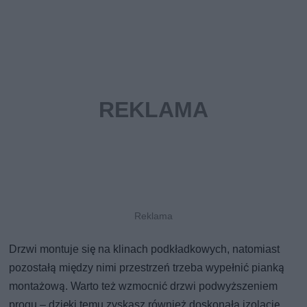
Drzwi montuje się na klinach podkładkowych, natomiast
pozostałą między nimi przestrzeń trzeba wypełnić pianką
montażową. Warto też wzmocnić drzwi podwyższeniem
progu – dzięki temu zyskasz również doskonałą izolację